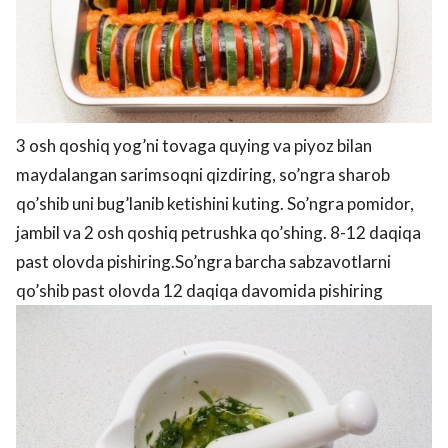
3 osh qoshiq yog’ni tovaga quying va piyoz bilan
maydalangan sarimsoqni qizdiring, so’ngra sharob
qo’shib uni bug’lanib ketishini kuting. So’ngra pomidor,
jambil va 2 osh qoshiq petrushka qo’shing. 8-12 daqiqa
past olovda pishiring.So’ngra barcha sabzavotlarni
qo’shib past olovda 12 daqiqa davomida pishiring