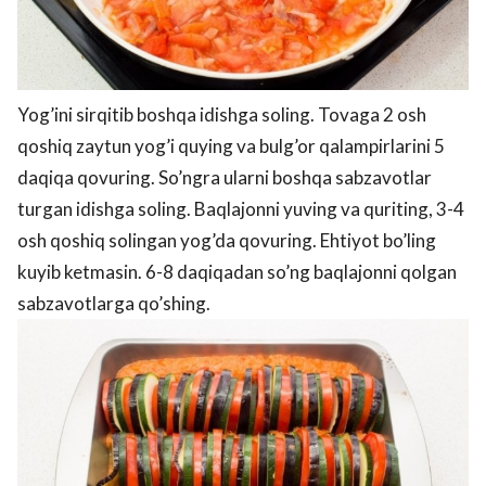
Yog’ini sirqitib boshqa idishga soling. Tovaga 2 osh
qoshiq zaytun yog’i quying va bulg’or qalampirlarini 5
daqiqa qovuring. So’ngra ularni boshqa sabzavotlar
turgan idishga soling. Baqlajonni yuving va quriting, 3-4
osh qoshiq solingan yog’da qovuring. Ehtiyot bo’ling
kuyib ketmasin. 6-8 daqiqadan so’ng baqlajonni qolgan
sabzavotlarga qo’shing.