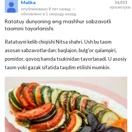
Malika
16,013
просмотров
опубликовано
8 лет назад
—
обновлено в
1 секунду назад
Ratatuy dunyoning eng mashhur sabzavotli
taomini tayorlanishi.
Ratatuyni kelib chiqishi Nitsa shahri. Ush bu taom
asosan sabzavotlardan: baqlajon, bulg'or qalampiri,
pomidor, qovoq hamda tsukinidan tayorlanadi. U asosiy
lar
taom yoki gazak sifatida taqdim etilishi mumkin.
 права защищены.