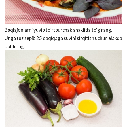
Baqlajonlarni yuvib to’rtburchak shaklida to'g’rang.
Unga tuz sepib 25 daqiqaga suvini sirqitish uchun elakda
qoldiring.