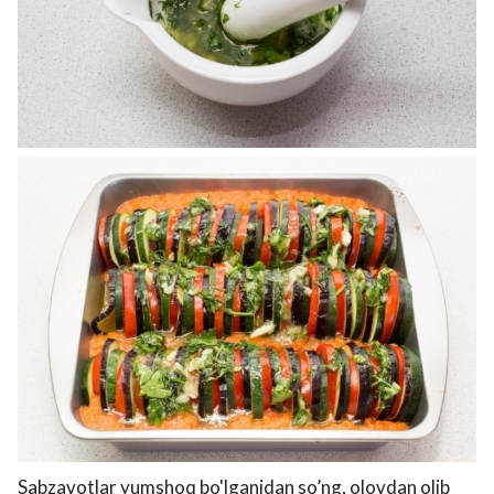
Sabzavotlar yumshoq bo'lganidan so’ng, olovdan olib