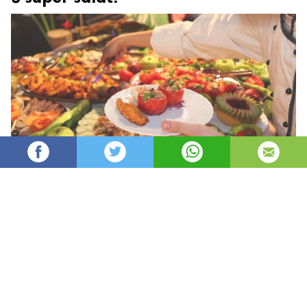
Oydin
44,642
автор
просмотров
опубликовано
8 лет назад
—
обновлено в
16 часов назад
Pazandalik borasida ajoyib g’oyalar, mazali va
butun umr yodingizda qoladigan ajoyib salatlar
tayyorlashni xush ko’rsangiz ushbu super
retseptlar siz uchun bag’ishlanadi!