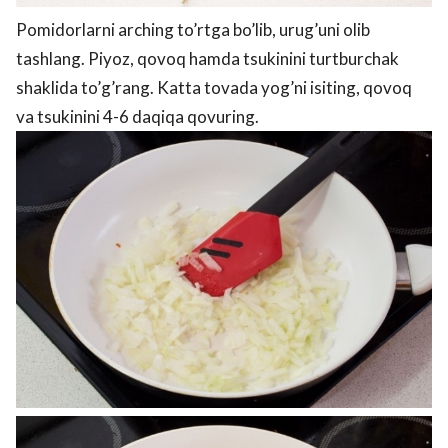
Pomidorlarni arching to’rtga bo’lib, urug’uni olib
tashlang. Piyoz, qovoq hamda tsukinini turtburchak
shaklida to’g’rang. Katta tovada yog’ni isiting, qovoq
va tsukinini 4-6 daqiqa qovuring.