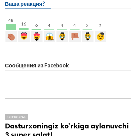
Ваша реакция?
48
16
6
4
4
4
3
2
Сообщения из Facebook
OSHXONA
Dasturxoningiz ko’rkiga aylanuvchi
3 super salat!