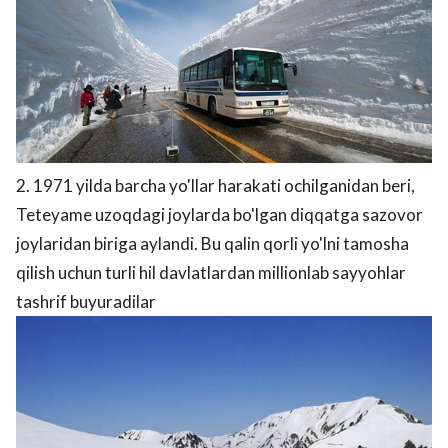
2. 1971 yilda barcha yo'llar harakati ochilganidan beri,
Teteyame uzoqdagi joylarda bo'lgan diqqatga sazovor
joylaridan biriga aylandi. Bu qalin qorli yo'lni tamosha
qilish uchun turli hil davlatlardan millionlab sayyohlar
tashrif buyuradilar