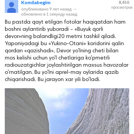
Komilabegim
8,450
просмотров
опубликовано
9 лет назад
—
обновлено в
1 секунду назад
Bu pastda qayt etilgan fotolar haqiqatdan ham
boshni aylantirib yuboradi – «Buyuk qorli
devor»ning balandligi20 metrni tashkil qiladi.
Yaponiyadagi bu «Yukino-Otani» koridorini qalin
qordan «qazishadi», Devor yo'lning cheti bilan
mos kelishi uchun yo'l chetlariga ko'pmetrli
lar
radiouzatgichlar joylashtirilgan maxsus havozalar
o'rnatilgan. Bu yo'lni aprel-may oylarida qazib
 права защищены.
chiqarishadi. Bu jarayon xar yili bo'ladi.