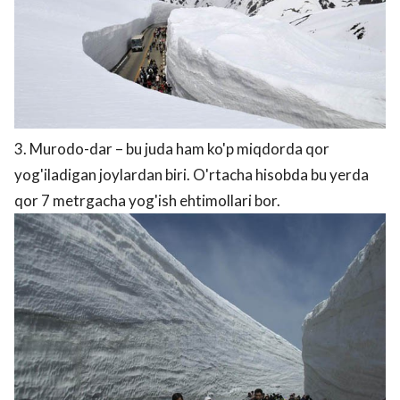
3. Murodo-dar – bu juda ham ko'p miqdorda qor
yog'iladigan joylardan biri. O'rtacha hisobda bu yerda
qor 7 metrgacha yog'ish ehtimollari bor.