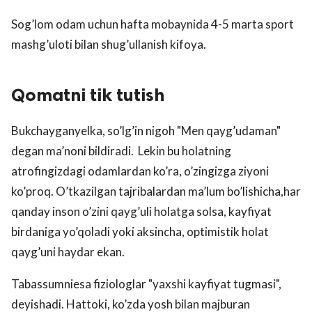
Sog’lom odam uchun hafta mobaynida 4-5 marta sport
mashg’uloti bilan shug’ullanish kifoya.
Qomatni tik tutish
Bukchayganyelka, so’lg’in nigoh "Men qayg’udaman"
degan ma’noni bildiradi. Lekin bu holatning
atrofingizdagi odamlardan ko’ra, o’zingizga ziyoni
ko’proq. O’tkazilgan tajribalardan ma’lum bo’lishicha,har
qanday inson o’zini qayg’uli holatga solsa, kayfiyat
birdaniga yo’qoladi yoki aksincha, optimistik holat
qayg’uni haydar ekan.
Tabassumniesa fiziologlar "yaxshi kayfiyat tugmasi",
deyishadi. Hattoki, ko’zda yosh bilan majburan