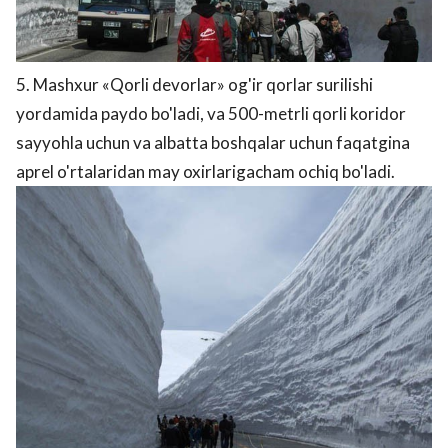
5. Mashxur «Qorli devorlar» og'ir qorlar surilishi
yordamida paydo bo'ladi, va 500-metrli qorli koridor
sayyohla uchun va albatta boshqalar uchun faqatgina
aprel o'rtalaridan may oxirlarigacham ochiq bo'ladi.