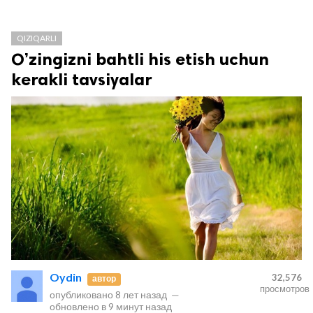
QIZIQARLI
O’zingizni bahtli his etish uchun
kerakli tavsiyalar
Oydin
32,576
автор
просмотров
опубликовано
8 лет назад
—
обновлено в
9 минут назад