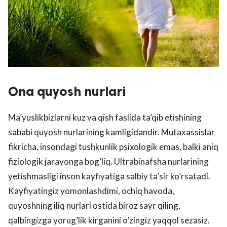
Ona quyosh nurlari
Ma’yuslikbizlarni kuz va qish faslida ta’qib etishining
sababi quyosh nurlarining kamligidandir. Mutaxassislar
fikricha, insondagi tushkunlik psixologik emas, balki aniq
fiziologik jarayonga bog’liq. Ultrabinafsha nurlarining
yetishmasligi inson kayfiyatiga salbiy ta’sir ko’rsatadi.
Kayfiyatingiz yomonlashdimi, ochiq havoda,
quyoshning iliq nurlari ostida biroz sayr qiling,
qalbingizga yorug’lik kirganini o’zingiz yaqqol sezasiz.