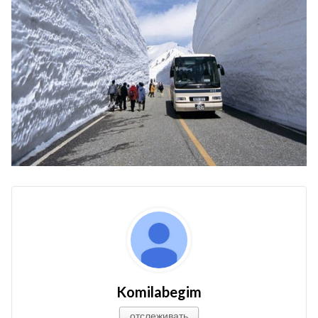
Komilabegim
отслеживать