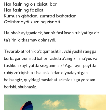
Har faslning o’z xislati bor
Har faslning fazilati.
Kumush qishdan, zumrad bahordan
Qolishmaydi kuzning ziynati.
Ha, shoir aytganidek, har bir fasl inson ruhiyatiga o’z
ta’sirini o’tkazmay qolmaydi.
Tevarak-atrofnik o’z qamashtiruvchi yashil rangga
burkagan zumrad bahor faslida o’zingizni ma’yus va
tushkun kayfiyatda sezganmisiz? Agar ayni paytda
ruhiy zo’riqish, xafsalasizlikdan qiynalayotgan
bo’lsangiz, quyidagi maslahatlarimiz sizga yordam
berishi, shubhasiz.