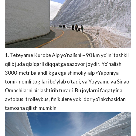
1. Teteyame Kurobe Alp yo'nalishi – 90 km yo'lni tashkil
qilib juda qiziqarli diqqatga sazovor joydir. Yo'nalish
3000-metr balandlikga ega shimoliy-alp «Yaponiya
tomi» nomli tog'lari bo'ylab o'tadi, va Yoyyamu va Sinao
Omachilarni birlashtirib turadi. Bu joylarni faqatgina
avtobus, trolleybus, finikulere yoki dor yo'lakchasidan
tamosha qilish mumkin