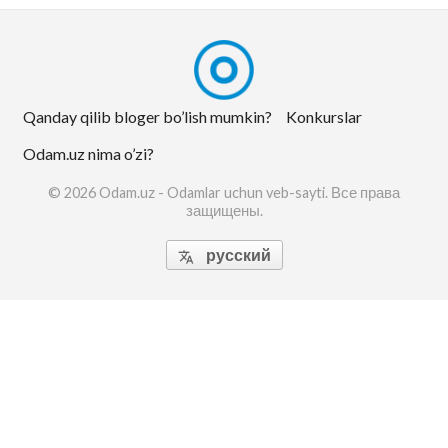
Qanday qilib bloger bo’lish mumkin?
Konkurslar
Odam.uz nima o’zi?
© 2026 Odam.uz - Odamlar uchun veb-sayti. Все права
защищены.
русский
