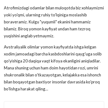
Atrofimizdagi odamlar bilan muloqotda biz xohlaymizmi
yoki yo’qmi, ularning ruhiy to’lqiniga moslashib
boraveramiz. Kulgu "yuqumli" ekanini hammamiz
bilamiz. Biroq yomon kayfiyat undan ham tezroq
yuqishini anglab yetmaymiz.
Avstraliyalik olimlar yomon kayfiyatda ishga kelgan
xodim jamoadagi barcha kasbdoshlarini qayg’uga solib
qo’yishiga 20 daqiqa vaqt kifoya ekanligini aniqladilar.
Mana shuning uchun ham doim hayotidan rozi, umrini
shukronalik bilan o’tkazayotgan, kelajakka esa ishonch
bilan boqayotgan baxtiyor insonlar davrasida ko’proq
bo’lishga harakat qiling...