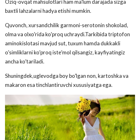
Oziq-ovqat mahsulotlari ham ma’lum darajada sizga
baxtli lahzalarni hadya etishi mumkin.
Quvonch, xursandchilik garmoni-serotonin shokolad,
olma va olxo’rida ko’proq uchraydi.Tarkibida triptofon
aminokislotasi mavjud sut, tuxum hamda dukkakli
o’simliklarni ko’proq iste’mol qilsangiz, kayfiyatingiz
ancha ko’tariladi.
Shuningdek,uglevodga boy bo’lgan non, kartoshka va
makaron esa tinchlantiruvchi xususiyatga ega.