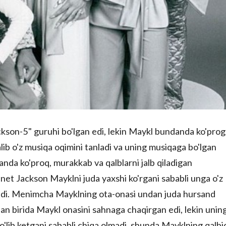
ckson-5" guruhi bo'lgan edi, lekin Maykl bundanda ko'prog'
alib o'z musiqa oqimini tanladi va uning musiqaga bo'lgan
anda ko'proq, murakkab va qalblarni jalb qiladigan
Jannet Jackson Mayklni juda yaxshi ko'rgani sababli unga o'z
ar edi. Menimcha Mayklning ota-onasi undan juda hursand
dan birida Maykl onasini sahnaga chaqirgan edi, lekin unin
to'lib ketgani sababli chiqa olmadi, shunda Mayklning qalbi