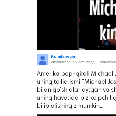
lar
Komilabegim
опубликовано
9 лет назад
—
обновлен
 права защищены.
Amerika pop-qiroli Michael 
uning to'liq ismi "Michael Jo
bilan qo'shiqlar aytgan va s
uning hayotida biz ko'pchil
bilib olishingiz mumkin...