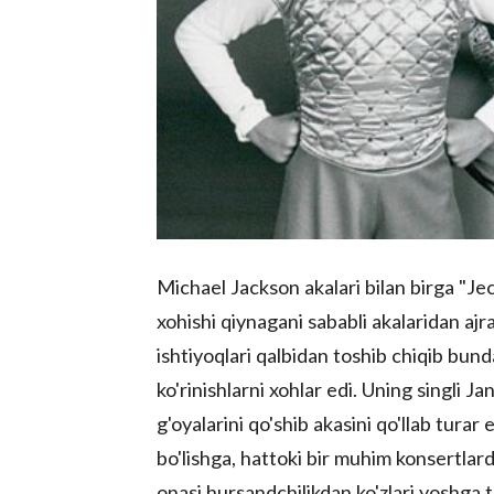
Michael Jackson akalari bilan birga "Je
xohishi qiynagani sababli akalaridan ajr
ishtiyoqlari qalbidan toshib chiqib bund
ko'rinishlarni xohlar edi. Uning singli 
g'oyalarini qo'shib akasini qo'llab tur
bo'lishga, hattoki bir muhim konsertlar
onasi hursandchilikdan ko'zlari yoshga 