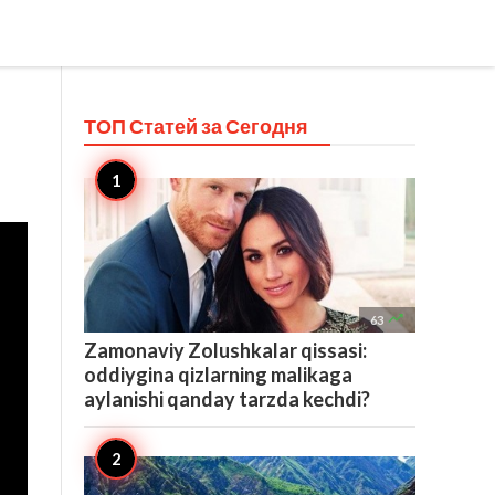
ТОП Статей за
Сегодня

63
Zamonaviy Zolushkalar qissasi:
oddiygina qizlarning malikaga
aylanishi qanday tarzda kechdi?