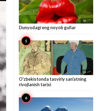

30
Dunyodagi eng noyob gullar

29
O'zbekistonda tasviriy san'atning
rivojlanish tarixi