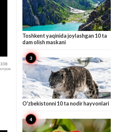

43
Toshkent yaqinida joylashgan 10 ta
dam olish maskani
,338
мотров

33
O'zbekistonni 10 ta nodir hayvonlari