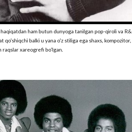
 haqiqatdan ham butun dunyoga tanilgan pop-qiroli va R
t qo'shiqchi balki u yana o'z stiliga ega shaxs, kompozitor,
 raqslar xareogrefi bo'lgan.