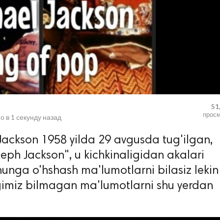
51
прос
о в
1 секунду назад
Jackson 1958 yilda 29 avgusda tug'ilgan,
seph Jackson", u kichkinaligidan akalari
hunga o'hshash ma'lumotlarni bilasiz lekin
igimiz bilmagan ma'lumotlarni shu yerdan