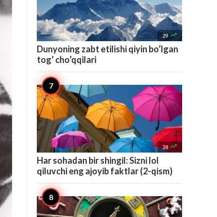

29
Dunyoning zabt etilishi qiyin bo’lgan
tog’ cho’qqilari

28
Har sohadan bir shingil: Sizni lol
qiluvchi eng ajoyib faktlar (2-qism)