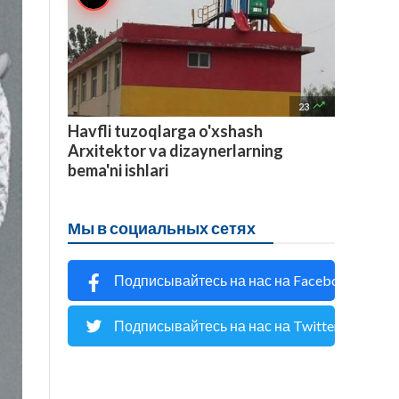

23
Havfli tuzoqlarga o'xshash
Arxitektor va dizaynerlarning
bema'ni ishlari
Мы в социальных сетях
Подписывайтесь на нас на Facebook
Подписывайтесь на нас на Twitter