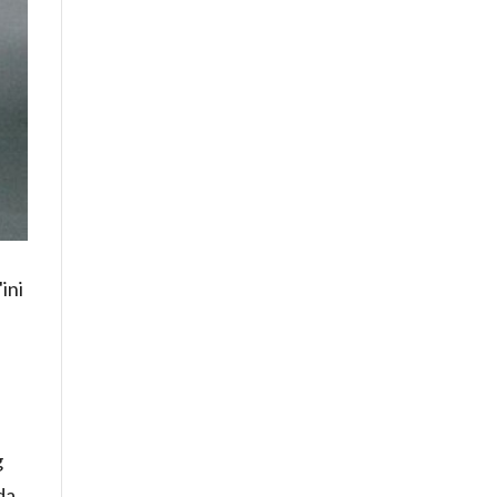
ini
g
da