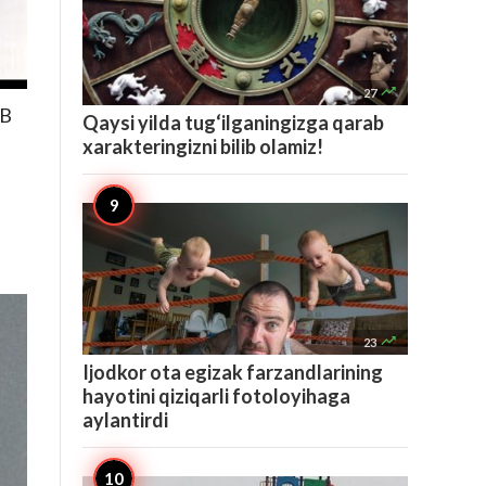

27
&B
Qaysi yilda tug‘ilganingizga qarab
xarakteringizni bilib olamiz!

23
Ijodkor ota egizak farzandlarining
hayotini qiziqarli fotoloyihaga
aylantirdi