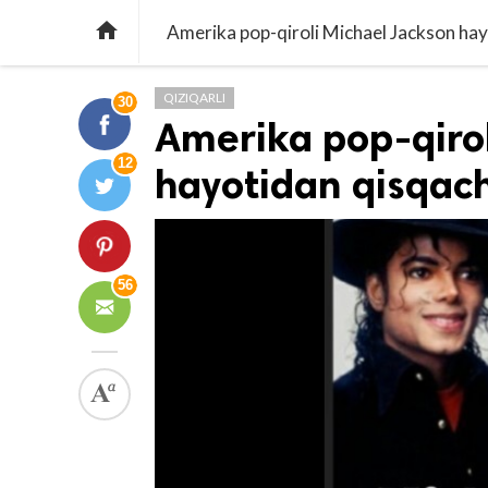

Amerika pop-qiroli Michael Jackson ha
QIZIQARLI
30
Amerika pop-qirol
12
hayotidan qisqac
56