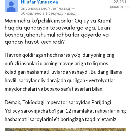
Nilufar Yunusova
28,231
просмотров
опубликовано
9 лет назад
—
обновлено в
1 секунду назад
Menimcha ko'pchilik insonlar Oq uy va Kreml
haqida qandaydir tasavvurlarga ega. Lekin
boshqa jahonshumul rahbarlar qayerda va
qanday hayot kechiradi?
Hayron qoldiragan hech narsa yo'q: dunyoning eng
lar
nufuzli insonlari ularning mavqelariga to'liq mos
keladigan hashamatli uylarda yashaydi. Bu dang'illama
 права защищены.
hovlili saroylar oliy darajada qurilgan - vertolyotlar
maydonchalari va bebaxo san'at asarlari bilan.
Demak, Tokiodagi imperator saroyidan Parijdagi
Yelisey saroyigacha bo'lgan 12 mamlakat rahbarlarining
hashamatli saroylarini e'tiboringizga taqdim etamiz.