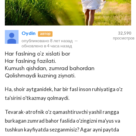
Oydin
32,590
автор
просмотров
опубликовано
8 лет назад
—
обновлено в
4 часа назад
Har faslning o’z xislati bor
Har faslning fazilati.
Kumush qishdan, zumrad bahordan
Qolishmaydi kuzning ziynati.
Ha, shoir aytganidek, har bir fasl inson ruhiyatiga o’z
ta’sirini o’tkazmay qolmaydi.
Tevarak-atrofnik o’z qamashtiruvchi yashil rangga
burkagan zumrad bahor faslida o’zingizni ma’yus va
tushkun kayfiyatda sezganmisiz? Agar ayni paytda