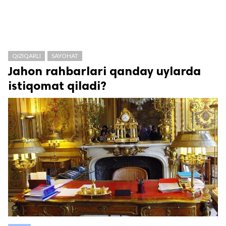
QIZIQARLI
SAYOHAT
Jahon rahbarlari qanday uylarda
istiqomat qiladi?