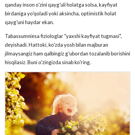
qanday inson o’zini qayg’uli holatga solsa, kayfiyat
birdaniga yo’qoladi yoki aksincha, optimistik holat
qayg’uni haydar ekan.
Tabassumniesa fiziologlar "yaxshi kayfiyat tugmasi",
deyishadi. Hattoki, ko’zda yosh bilan majburan
jilmaysangiz ham qalbingiz g’ubordan tozalanib borishini
hisqilasiz. Buni o’zingizda sinab ko’ring.