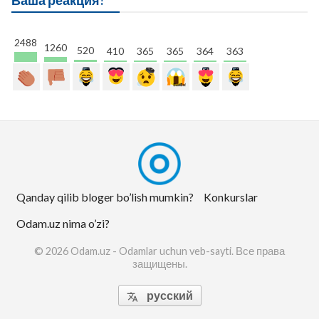
Ваша реакция?
2488
1260
520
410
365
365
364
363
Qanday qilib bloger bo’lish mumkin?
Konkurslar
Odam.uz nima o’zi?
© 2026 Odam.uz - Odamlar uchun veb-sayti. Все права
защищены.
русский
