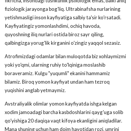
fikricha, insondagi tushkunlik psixologik emas, balki aniq
fiziologik jarayonga bog’liq. Ultrabinafsha nurlarining
yetishmasligi inson kayfiyatiga salbiy ta’sir ko’rsatadi.
Kayfiyatingiz yomonlashdimi, ochiq havoda,
quyoshning iliq nurlari ostida biroz sayr qiling,
qalbingizga yorug’lik kirganini o’zingiz yaqqol sezasiz.
Atrofimizdagi odamlar bilan muloqotda biz xohlaymizmi
yoki yo’qmi, ularning ruhiy to’lqiniga moslashib
boraveramiz. Kulgu "yuqumli" ekanini hammamiz
bilamiz. Biroq yomon kayfiyat undan ham tezroq
yuqishini anglab yetmaymiz.
Avstraliyalik olimlar yomon kayfiyatda ishga kelgan
xodim jamoadagi barcha kasbdoshlarini qayg’uga solib
qo’yishiga 20 daqiqa vaqt kifoya ekanligini aniqladilar.
Mana shuning uchun ham doim hayotidan rozi, umrini