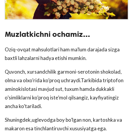
Muzlatkichni ochamiz…
Oziq-ovqat mahsulotlari ham ma’lum darajada sizga
baxtli lahzalarni hadya etishi mumkin.
Quvonch, xursandchilik garmoni-serotonin shokolad,
olma va olxo’rida ko’proq uchraydi.Tarkibida triptofon
aminokislotasi mavjud sut, tuxum hamda dukkakli
o’simliklarni ko’proq iste’mol qilsangiz, kayfiyatingiz
ancha ko’tariladi.
Shuningdek,uglevodga boy bo’lgan non, kartoshka va
makaron esa tinchlantiruvchi xususiyatga ega.