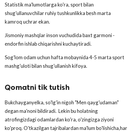
Statistik ma’lumotlarga ko’ra, sport bilan
shug’ullanuvchilar ruhiy tushkunlikka besh marta
kamroq uchrar ekan.
Jismoniy mashqlar inson vuchudida baxt garmoni -
endorfin ishlab chiqarishni kuchaytiradi.
Sog’lom odam uchun hafta mobaynida 4-5 marta sport
mashg’uloti bilan shug’ullanish kifoya.
Qomatni tik tutish
Bukchayganyelka, so’lg’in nigoh "Men qayg’udaman"
degan ma’noni bildiradi. Lekin bu holatning
atrofingizdagi odamlardan ko’ra, o’zingizga ziyoni
ko’proq. O’tkazilgan tajribalardan ma’lum bo’lishicha,har