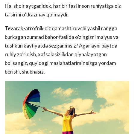
Ha, shoir aytganidek, har bir fasl inson ruhiyatiga o’z
ta’sirini o’tkazmay qolmaydi.
Tevarak-atrofnik o’z qamashtiruvchi yashil rangga
burkagan zumrad bahor faslida o’zingizni ma’yus va
tushkun kayfiyatda sezganmisiz? Agar ayni paytda
ruhiy zo’riqish, xafsalasizlikdan qiynalayotgan
bo’lsangiz, quyidagi maslahatlarimiz sizga yordam
berishi, shubhasiz.