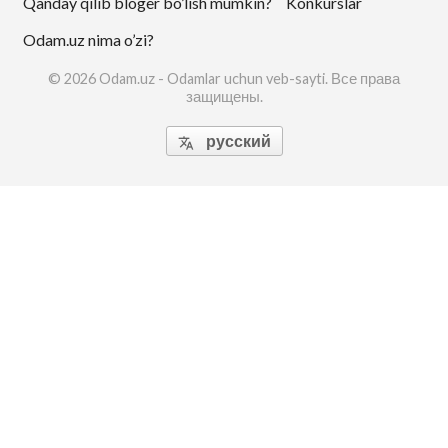
Qanday qilib bloger bo’lish mumkin?
Konkurslar
Odam.uz nima o’zi?
© 2026 Odam.uz - Odamlar uchun veb-sayti. Все права
защищены.
русский
