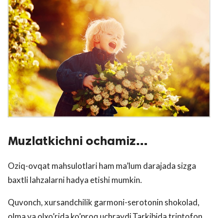
Muzlatkichni ochamiz…
Oziq-ovqat mahsulotlari ham ma’lum darajada sizga
baxtli lahzalarni hadya etishi mumkin.
Quvonch, xursandchilik garmoni-serotonin shokolad,
olma va olxo’rida ko’proq uchraydi.Tarkibida triptofon