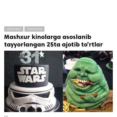
QIZIQARLI
OSHXONA
Mashxur kinolarga asoslanib
tayyorlangan 25ta ajotib to'rtlar