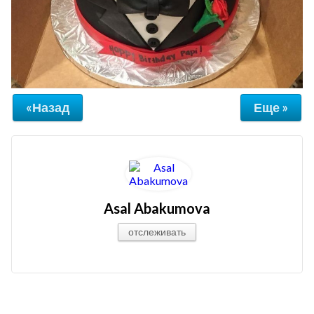
«Назад
Еще »
Asal Abakumova
отслеживать