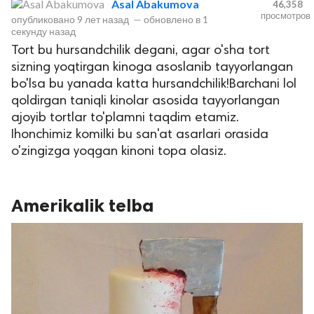
Asal Abakumova
46,358
просмотров
опубликовано
9 лет назад
—
обновлено в
1
секунду назад
Tort bu hursandchilik degani, agar o'sha tort
sizning yoqtirgan kinoga asoslanib tayyorlangan
bo'lsa bu yanada katta hursandchilik!Barchani lol
qoldirgan taniqli kinolar asosida tayyorlangan
ajoyib tortlar to'plamni taqdim etamiz.
Ihonchimiz komilki bu san'at asarlari orasida
lar
o'zingizga yoqgan kinoni topa olasiz.
 права защищены.
Amerikalik telba