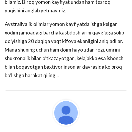
bilamiz. Biroq yomon kayfiyat undan ham tezroq
yuqishini anglab yetmaymiz.
Avstraliyalik olimlar yomon kayfiyatda ishga kelgan
xodim jamoadagi barcha kasbdoshlarini qayg’uga solib
qo’yishiga 20 daqiqa vaqt kifoya ekanligini aniqladilar.
Mana shuning uchun ham doim hayotidan rozi, umrini
shukronalik bilan o’tkazayotgan, kelajakka esa ishonch
bilan boqayotgan baxtiyor insonlar davrasida ko’proq
bo’lishga harakat qiling...