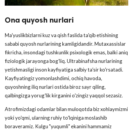
Ona quyosh nurlari
Ma’yuslikbizlarni kuz va qish faslida ta’qib etishining
sababi quyosh nurlarining kamligidandir. Mutaxassislar
fikricha, insondagi tushkunlik psixologik emas, balki aniq
fiziologik jarayonga bog’liq. Ultrabinafsha nurlarining
yetishmasligi inson kayfiyatiga salbiy ta’sir ko’rsatadi.
Kayfiyatingiz yomonlashdimi, ochiq havoda,
quyoshning iliq nurlari ostida biroz sayr qiling,
qalbingizga yorug’lik kirganini o’zingiz yaqqol sezasiz.
Atrofimizdagi odamlar bilan muloqotda biz xohlaymizmi
yoki yo’qmi, ularning ruhiy to’lqiniga moslashib
boraveramiz. Kulgu "yuqumli" ekanini hammamiz