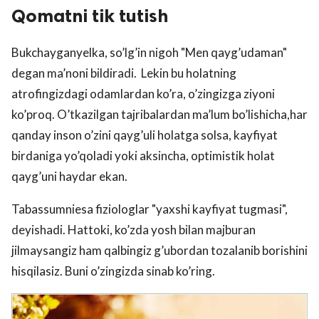
Qomatni tik tutish
Bukchayganyelka, so’lg’in nigoh "Men qayg’udaman"
degan ma’noni bildiradi. Lekin bu holatning
atrofingizdagi odamlardan ko’ra, o’zingizga ziyoni
ko’proq. O’tkazilgan tajribalardan ma’lum bo’lishicha,har
qanday inson o’zini qayg’uli holatga solsa, kayfiyat
birdaniga yo’qoladi yoki aksincha, optimistik holat
qayg’uni haydar ekan.
Tabassumniesa fiziologlar "yaxshi kayfiyat tugmasi",
deyishadi. Hattoki, ko’zda yosh bilan majburan
jilmaysangiz ham qalbingiz g’ubordan tozalanib borishini
hisqilasiz. Buni o’zingizda sinab ko’ring.