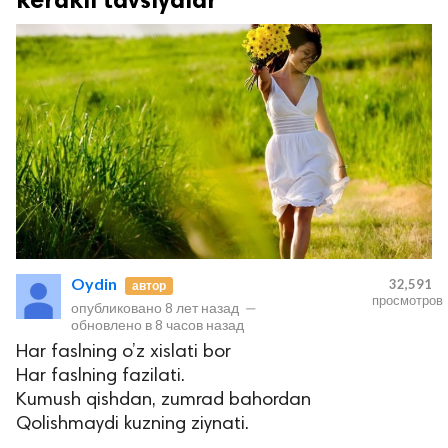
Oydin
32,591
автор
просмотров
опубликовано
8 лет назад
—
обновлено в
8 часов назад
Har faslning o’z xislati bor
Har faslning fazilati.
Kumush qishdan, zumrad bahordan
Qolishmaydi kuzning ziynati.