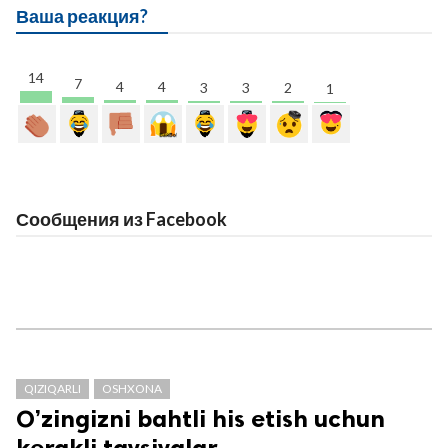
Ваша реакция?
14
7
4
4
3
3
2
1
Сообщения из Facebook
QIZIQARLI
OSHXONA
O’zingizni bahtli his etish uchun
kerakli tavsiyalar