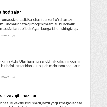
 hodisalar
r omadsiz o'tadi. Barchasi bu kuni o'xshamay
miz. Unchalik hafa qilmoqchimasmizu bunchalik
siz kun bo'ladi. Agar bunga ishonishingiz q...
kumova

b kim aytdi? Ular ham hursandchilik qilishni yaxshi
 birlarini ustilaridan kulib juda mehribon hazillarini
kumova

z va aqilli hazillar.
hazilni yaxshi ko'rishadi, hazil yoqtirmaganlar esa