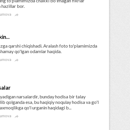
ning to'plamimizda chakki bo'lmagan fikrlar
 hazillar bor.
kumova

in...
izga qarshi chiqishadi. Aralash foto to'plamimizda
'xshamay qo'lgan odamlar haqida.
kumova

salar
yadigan narsalardir, bunday hodisa bir talay
lib qolganda esa, bu haqiqiy noqulay hodisa va go'l
axmoqlikga qo'l urganin haqidagi b...
kumova
