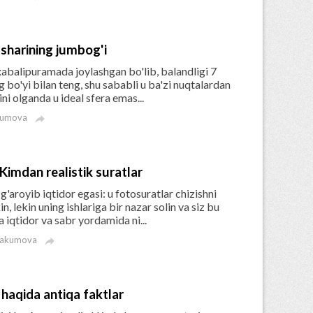
 sharining jumbog'i
abalipuramada joylashgan bo'lib, balandligi 7
g bo'yi bilan teng, shu sababli u ba'zi nuqtalardan
ini olganda u ideal sfera emas...
kumova

Kimdan realistik suratlar
aroyib iqtidor egasi: u fotosuratlar chizishni
n, lekin uning ishlariga bir nazar solin va siz bu
 iqtidor va sabr yordamida ni...
bakumova

 haqida antiqa faktlar