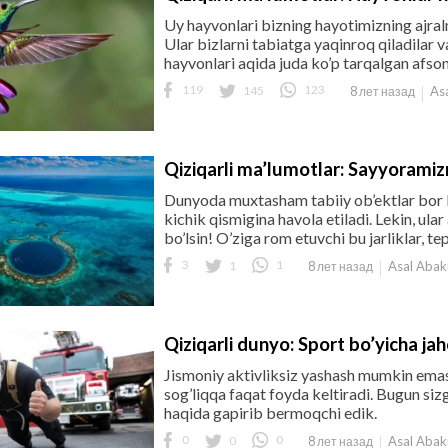
Uy hayvonlari bizning hayotimizning ajral
Ular bizlarni tabiatga yaqinroq qiladilar 
hayvonlari aqida juda ko’p tarqalgan afsona
119
145
123
As
8 лет назад
Qiziqarli ma’lumotlar: Sayyoramizn
Dunyoda muxtasham tabiiy ob’ektlar bor b
kichik qismigina havola etiladi. Lekin, ula
bo’lsin! O’ziga rom etuvchi bu jarliklar, tepa
3
1
1
Asal Aba
8 лет назад
Qiziqarli dunyo: Sport bo’yicha jah
Jismoniy aktivliksiz yashash mumkin ema
sog’liqqa faqat foyda keltiradi. Bugun siz
haqida gapirib bermoqchi edik.
0
0
0
Asal Aba
8 лет назад