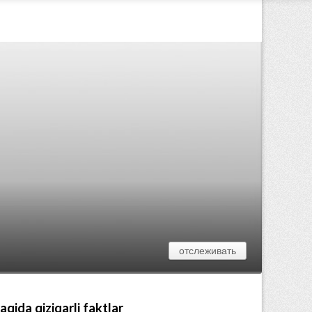
отслеживать
qida qiziqarli faktlar