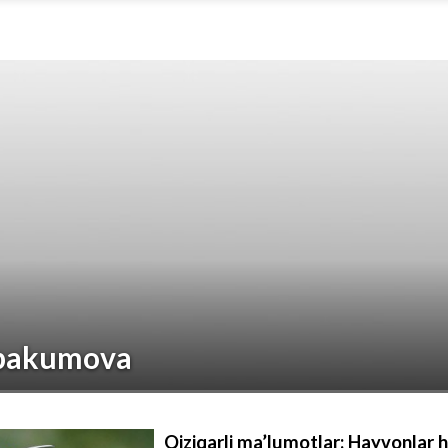
Abakumova
Qiziqarli ma’lumotlar: Hayvonlar ha