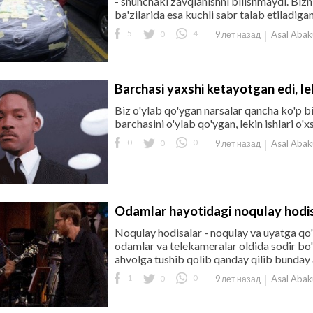
- shunchaki zavqlanishni bilishmaydi. Biz
ba'zilarida esa kuchli sabr talab etiladigan
5
0
4
Asal Aba
9 лет назад
Barchasi yaxshi ketayotgan edi, lek
Biz o'ylab qo'ygan narsalar qancha ko'p b
barchasini o'ylab qo'ygan, lekin ishlari o
0
0
0
Asal Aba
9 лет назад
Odamlar hayotidagi noqulay hodi
Noqulay hodisalar - noqulay va uyatga qo'
odamlar va telekameralar oldida sodir bo'
ahvolga tushib qolib qanday qilib bunday 
1
0
0
Asal Aba
9 лет назад