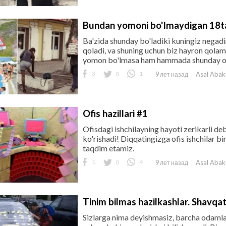
Bundan yomoni bo'lmaydigan 18ta
Ba'zida shunday bo'ladiki kuningiz negadi
qoladi, va shuning uchun biz hayron qola
yomon bo'lmasa ham hammada shunday omad
3
0
1
Asal Aba
9 лет назад
Ofis hazillari #1
Ofisdagi ishchilayning hayoti zerikarli de
ko'rishadi! Diqqatingizga ofis ishchilar bir
taqdim etamiz.
1
0
4
Asal Aba
9 лет назад
Tinim bilmas hazilkashlar. Shavqatsi
Sizlarga nima deyishmasiz, barcha odamlar 