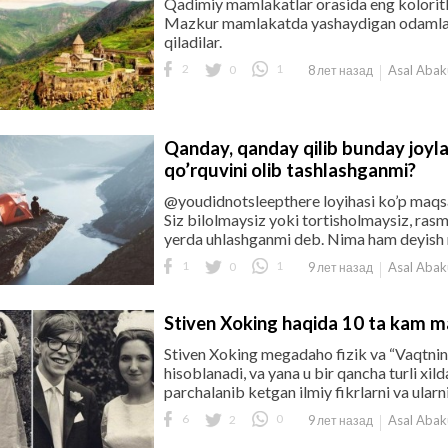
Qadimiy mamlakatlar orasida eng koloritli
Mazkur mamlakatda yashaydigan odamlar u
qiladilar.
2
0
1
Asal Aba
8 лет назад
Qanday, qanday qilib bunday joyla
qo’rquvini olib tashlashganmi?
@youdidnotsleepthere loyihasi ko’p maqsad
Siz bilolmaysiz yoki tortisholmaysiz, ras
yerda uhlashganmi deb. Nima ham deyish m
1
0
1
Asal Aba
9 лет назад
Stiven Xoking haqida 10 ta kam ma
Stiven Xoking megadaho fizik va “Vaqtning
hisoblanadi, va yana u bir qancha turli xi
parchalanib ketgan ilmiy fikrlarni va ularnin
6
2
0
Asal Aba
9 лет назад