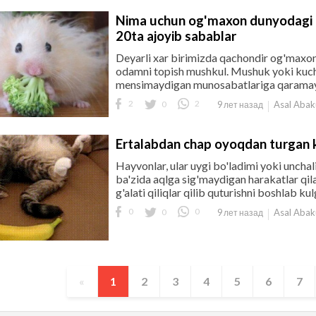
Nima uchun og'maxon dunyodagi en
20ta ajoyib sabablar
Deyarli xar birimizda qachondir og'maxonl
odamni topish mushkul. Mushuk yoki kuc
mensimaydigan munosabatlariga qaramay, u
2
0
2
Asal Aba
9 лет назад
Ertalabdan chap oyoqdan turgan k
Hayvonlar, ular uygi bo'ladimi yoki unchali
ba'zida aqlga sig'maydigan harakatlar qila
g'alati qiliqlar qilib quturishni boshlab kulgil
0
0
0
Asal Aba
9 лет назад
«
1
2
3
4
5
6
7