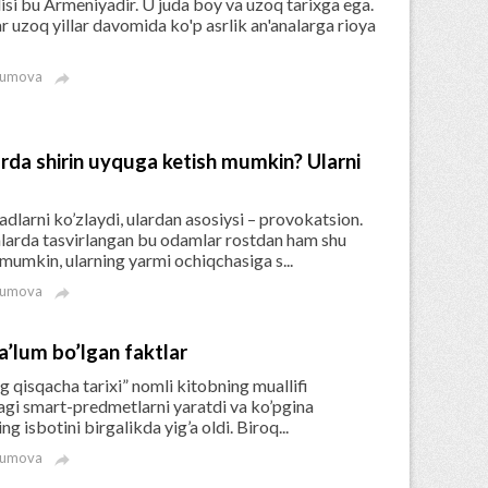
si bu Armeniyadir. U juda boy va uzoq tarixga ega.
zoq yillar davomida ko'p asrlik an'analarga rioya
kumova

rda shirin uyquga ketish mumkin? Ularni
larni ko’zlaydi, ulardan asosiysi – provokatsion.
mlarda tasvirlangan bu odamlar rostdan ham shu
umkin, ularning yarmi ochiqchasiga s...
kumova

’lum bo’lgan faktlar
 qisqacha tarixi” nomli kitobning muallifi
ldagi smart-predmetlarni yaratdi va ko’pgina
g isbotini birgalikda yig’a oldi. Biroq...
kumova
