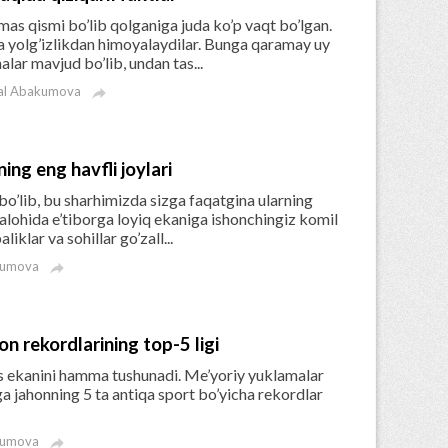
mas qismi bo’lib qolganiga juda ko’p vaqt bo’lgan.
va yolg’izlikdan himoyalaydilar. Bunga qaramay uy
lar mavjud bo’lib, undan tas...
al Abakumova

ing eng havfli joylari
o’lib, bu sharhimizda sizga faqatgina ularning
r alohida e’tiborga loyiq ekaniga ishonchingiz komil
liklar va sohillar go’zall...
kumova

on rekordlarining top-5 ligi
s ekanini hamma tushunadi. Me’yoriy yuklamalar
ga jahonning 5 ta antiqa sport bo’yicha rekordlar
kumova
