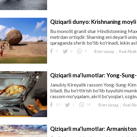
Qiziqarli dunyo: Krishnaning moyli
Bu monolit granit shar Hindistonning Max
metrdan ortiqdir. Sharning eni deyarli unin
qaraganda sferik bo'lib ko'rinadi, lekin asl
0
0
0
Asal Aba
8 лет назад
Qiziqarli ma'lumotlar: Yong-Sung-
Janubiy Kireyalik rassom Yong-Sung-Kim g'
biladi. Bu bo'rttirish bo'lib tuyulishi mumki
rassom mo'yqalam, akril bo'yoqlari, ozgina
13
7
18
Asal A
8 лет назад
Qiziqarli ma'lumotlar: Armaniston