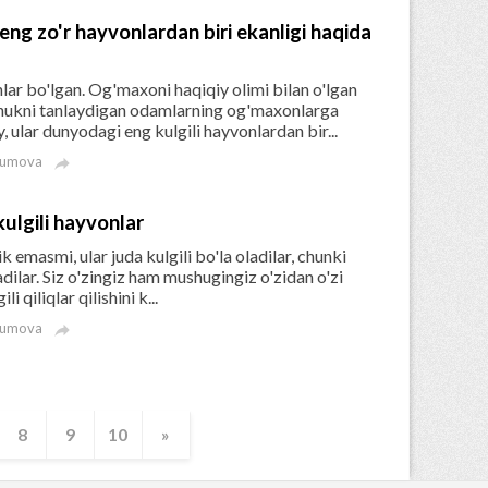
g zo'r hayvonlardan biri ekanligi haqida
ar bo'lgan. Og'maxoni haqiqiy olimi bilan o'lgan
hukni tanlaydigan odamlarning og'maxonlarga
lar dunyodagi eng kulgili hayvonlardan bir...
kumova

ulgili hayvonlar
k emasmi, ular juda kulgili bo'la oladilar, chunki
dilar. Siz o'zingiz ham mushugingiz o'zidan o'zi
i qiliqlar qilishini k...
kumova

8
9
10
»