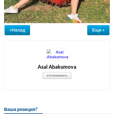
«Назад
Еще »
Asal Abakumova
отслеживать
Ваша реакция?