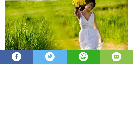
Oydin
32,595
автор
просмотров
опубликовано
8 лет назад
—
обновлено в
8 минут назад
Har faslning o’z xislati bor
Har faslning fazilati.
Kumush qishdan, zumrad bahordan
Qolishmaydi kuzning ziynati.
Ha, shoir aytganidek, har bir fasl inson ruhiyatiga o’z