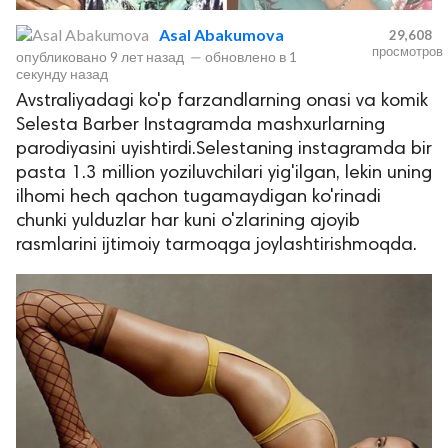
Asal Abakumova
29,608
просмотров
опубликовано
9 лет назад
—
обновлено в
1
секунду назад
Avstraliyadagi ko'p farzandlarning onasi va komik
Selesta Barber Instagramda mashxurlarning
parodiyasini uyishtirdi.Selestaning instagramda bir
pasta 1.3 million yoziluvchilari yig'ilgan, lekin uning
ilhomi hech qachon tugamaydigan ko'rinadi
lar
chunki yulduzlar har kuni o'zlarining ajoyib
rasmlarini ijtimoiy tarmoqga joylashtirishmoqda.
 права защищены.