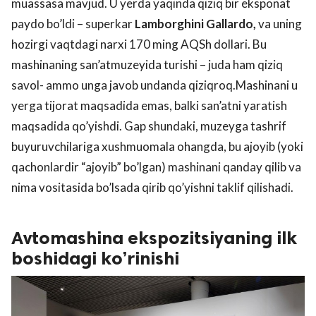
muassasa mavjud. U yerda yaqinda qiziq bir eksponat
paydo bo’ldi – superkar
Lamborghini
Gallardo
,
va uning
hozirgi vaqtdagi narxi 170 ming AQSh dollari. Bu
mashinaning san’atmuzeyida turishi – juda ham qiziq
savol- ammo unga javob undanda qiziqroq.Mashinani u
yerga tijorat maqsadida emas, balki san’atni yaratish
maqsadida qo’yishdi. Gap shundaki, muzeyga tashrif
buyuruvchilariga xushmuomala ohangda, bu ajoyib (yoki
qachonlardir “ajoyib” bo’lgan) mashinani qanday qilib va
nima vositasida bo’lsada qirib qo’yishni taklif qilishadi.
Avtomashina ekspozitsiyaning ilk
boshidagi ko’rinishi