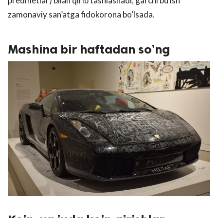
predmetlar) bilan qirib tashlashadi, garchi bu ish
zamonaviy san’atga fidokorona bo’lsada.
Mashina bir haftadan so’ng