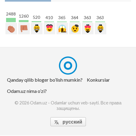
2488
1260
520
410
365
364
363
363
Qanday qilib bloger bo’lish mumkin?
Konkurslar
Odam.uz nima o’zi?
© 2026 Odam.uz - Odamlar uchun veb-sayti. Все права
защищены.
русский
