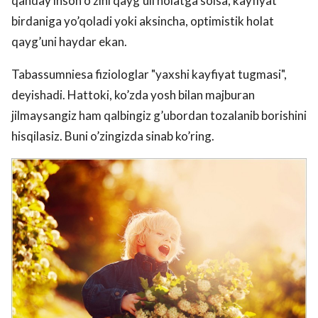
qanday inson o’zini qayg’uli holatga solsa, kayfiyat
birdaniga yo’qoladi yoki aksincha, optimistik holat
qayg’uni haydar ekan.
Tabassumniesa fiziologlar "yaxshi kayfiyat tugmasi",
deyishadi. Hattoki, ko’zda yosh bilan majburan
jilmaysangiz ham qalbingiz g’ubordan tozalanib borishini
hisqilasiz. Buni o’zingizda sinab ko’ring.