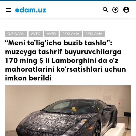



menu
QIZIQARLI
AVTO
AVTO
REKLAMA
REKLAMA
“Meni to’lig’icha buzib tashla”:
muzeyga tashrif buyuruvchilarga
170 ming $ li Lamborghini da o’z
mahoratlarini ko’rsatishlari uchun
imkon berildi