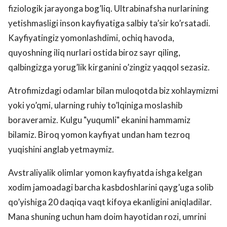
fiziologik jarayonga bog’liq. Ultrabinafsha nurlarining
yetishmasligi inson kayfiyatiga salbiy ta’sir ko’rsatadi.
Kayfiyatingiz yomonlashdimi, ochiq havoda,
quyoshning iliq nurlari ostida biroz sayr qiling,
qalbingizga yorug’lik kirganini o’zingiz yaqqol sezasiz.
Atrofimizdagi odamlar bilan muloqotda biz xohlaymizmi
yoki yo’qmi, ularning ruhiy to’lqiniga moslashib
boraveramiz. Kulgu "yuqumli" ekanini hammamiz
bilamiz. Biroq yomon kayfiyat undan ham tezroq
yuqishini anglab yetmaymiz.
Avstraliyalik olimlar yomon kayfiyatda ishga kelgan
xodim jamoadagi barcha kasbdoshlarini qayg’uga solib
qo’yishiga 20 daqiqa vaqt kifoya ekanligini aniqladilar.
Mana shuning uchun ham doim hayotidan rozi, umrini