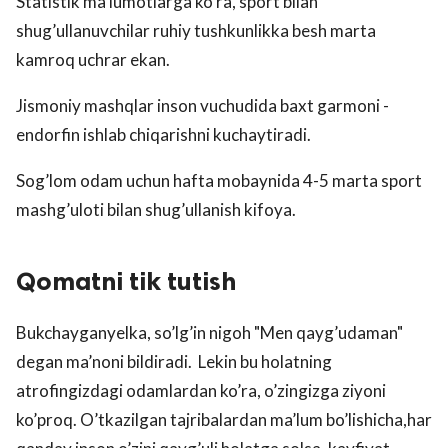
Statistik ma’lumotlarga ko’ra, sport bilan
shug’ullanuvchilar ruhiy tushkunlikka besh marta
kamroq uchrar ekan.
Jismoniy mashqlar inson vuchudida baxt garmoni -
endorfin ishlab chiqarishni kuchaytiradi.
Sog’lom odam uchun hafta mobaynida 4-5 marta sport
mashg’uloti bilan shug’ullanish kifoya.
Qomatni tik tutish
Bukchayganyelka, so’lg’in nigoh "Men qayg’udaman"
degan ma’noni bildiradi. Lekin bu holatning
atrofingizdagi odamlardan ko’ra, o’zingizga ziyoni
ko’proq. O’tkazilgan tajribalardan ma’lum bo’lishicha,har