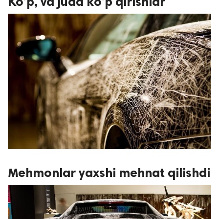
Ko’p, va juda ko’p qirishlar
Mehmonlar yaxshi mehnat qilishdi