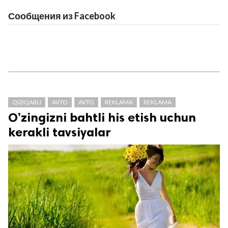
Сообщения из Facebook
QIZIQARLI
AVTO
AVTO
REKLAMA
REKLAMA
O’zingizni bahtli his etish uchun
kerakli tavsiyalar