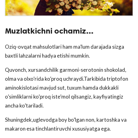
Muzlatkichni ochamiz…
Oziq-ovqat mahsulotlari ham ma’lum darajada sizga
baxtli lahzalarni hadya etishi mumkin.
Quvonch, xursandchilik garmoni-serotonin shokolad,
olma va olxo’rida ko’proq uchraydi.Tarkibida triptofon
aminokislotasi mavjud sut, tuxum hamda dukkakli
o’simliklarni ko’proq iste’mol qilsangiz, kayfiyatingiz
ancha ko’tariladi.
Shuningdek,uglevodga boy bo’lgan non, kartoshka va
makaron esa tinchlantiruvchi xususiyatga ega.