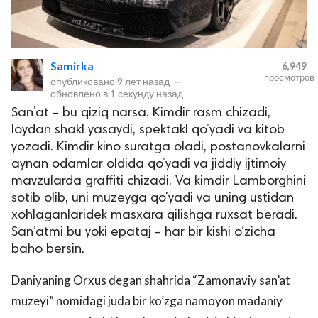
Samirka
6,949
просмотров
опубликовано
9 лет назад
—
обновлено в
1 секунду назад
San’at – bu qiziq narsa. Kimdir rasm chizadi,
loydan shakl yasaydi, spektakl qo’yadi va kitob
lar
yozadi. Kimdir kino suratga oladi, postanovkalarni
aynan odamlar oldida qo’yadi va jiddiy ijtimoiy
mavzularda graffiti chizadi. Va kimdir Lamborghini
 права защищены.
sotib olib, uni muzeyga qo'yadi va uning ustidan
xohlaganlaridek masxara qilishga ruxsat beradi.
San’atmi bu yoki epataj – har bir kishi o’zicha
baho bersin.
Daniyaning Orxus degan shahrida “Zamonaviy san’at
muzeyi” nomidagi juda bir ko’zga namoyon madaniy