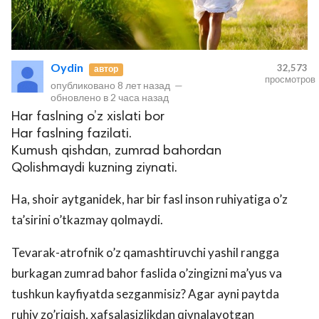
Oydin
32,573
автор
просмотров
опубликовано
8 лет назад
—
обновлено в
2 часа назад
Har faslning o’z xislati bor
Har faslning fazilati.
Kumush qishdan, zumrad bahordan
Qolishmaydi kuzning ziynati.
Ha, shoir aytganidek, har bir fasl inson ruhiyatiga o’z
ta’sirini o’tkazmay qolmaydi.
Tevarak-atrofnik o’z qamashtiruvchi yashil rangga
burkagan zumrad bahor faslida o’zingizni ma’yus va
tushkun kayfiyatda sezganmisiz? Agar ayni paytda
ruhiy zo’riqish, xafsalasizlikdan qiynalayotgan