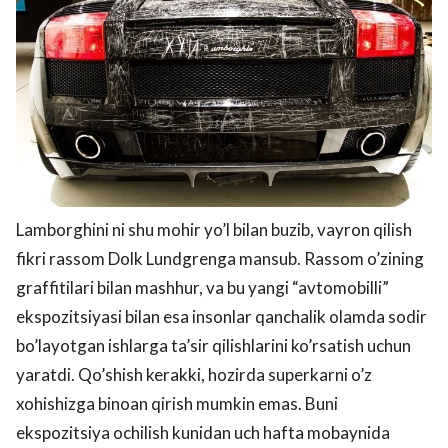
Lamborghini ni shu mohir yo’l bilan buzib, vayron qilish
fikri rassom Dolk Lundgrenga mansub. Rassom o’zining
graffitilari bilan mashhur, va bu yangi “avtomobilli”
ekspozitsiyasi bilan esa insonlar qanchalik olamda sodir
bo’layotgan ishlarga ta’sir qilishlarini ko’rsatish uchun
yaratdi. Qo’shish kerakki, hozirda superkarni o’z
xohishizga binoan qirish mumkin emas. Buni
ekspozitsiya ochilish kunidan uch hafta mobaynida