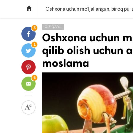

Oshxona uchun mo’ljallangan, biroq pul s
QIZIQARLI
3
Oshxona uchun mo’
1
qilib olish uchun 
moslama
6