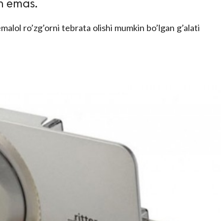
n emas.
emalol ro’zg’orni tebrata olishi mumkin bo’lgan g’alati