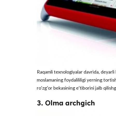
Raqamli texnologiyalar davrida, deyarl
moslamaning foydalililigi yerning tortish
ro’zg’or bekasining e’tiborini jalb qili
3. Olma archgich