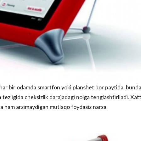
i har bir odamda smartfon yoki planshet bor paytida, bund
 tezligida cheksizlik darajadagi nolga tenglashtiriladi. Xat
shga ham arzimaydigan mutlaqo foydasiz narsa.