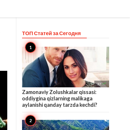
ТОП Статей за
Сегодня

37
Zamonaviy Zolushkalar qissasi:
oddiygina qizlarning malikaga
aylanishi qanday tarzda kechdi?