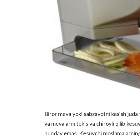
Biror meva yoki sabzavotni kesish juda 
va mevalarni tekis va chiroyli qilib kes
bunday emas. Kesuvchi moslamalarning "b