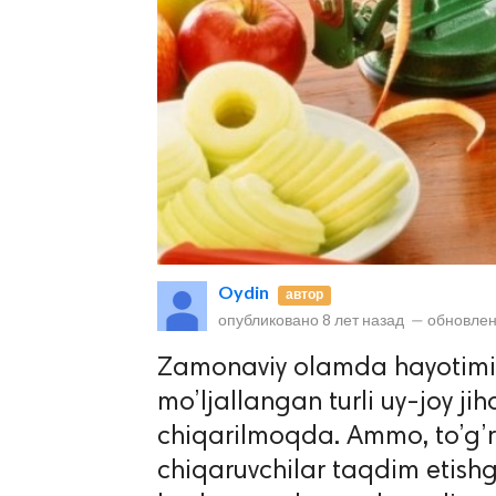
lar
 права защищены.
Oydin
автор
опубликовано
8 лет назад
—
обновлен
Zamonaviy olamda hayotimizn
mo’ljallangan turli uy-joy ji
chiqarilmoqda. Ammo, to’g’r
chiqaruvchilar taqdim etishg