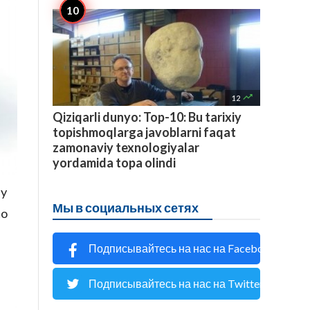

12
Qiziqarli dunyo: Top-10: Bu tarixiy
topishmoqlarga javoblarni faqat
zamonaviy texnologiyalar
yordamida topa olindi
ay
Мы в социальных сетях
to
Подписывайтесь на нас на Facebook
Подписывайтесь на нас на Twitter