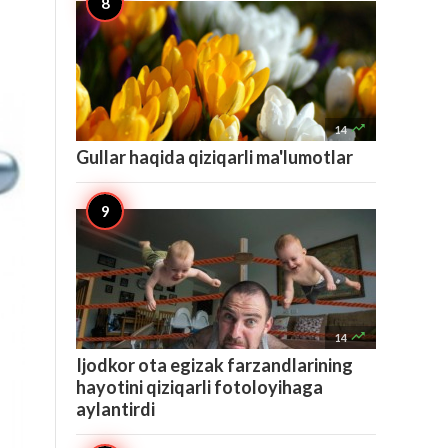

14
Gullar haqida qiziqarli ma'lumotlar

14
Ijodkor ota egizak farzandlarining
hayotini qiziqarli fotoloyihaga
aylantirdi