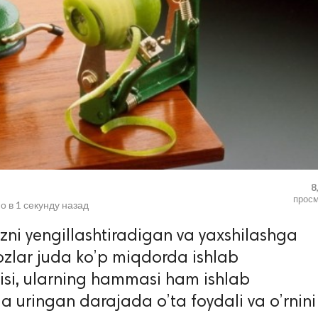
8
прос
о в
1 секунду назад
i yengillashtiradigan va yaxshilashga
hozlar juda ko’p miqdorda ishlab
isi, ularning hammasi ham ishlab
a uringan darajada o’ta foydali va o’rnini