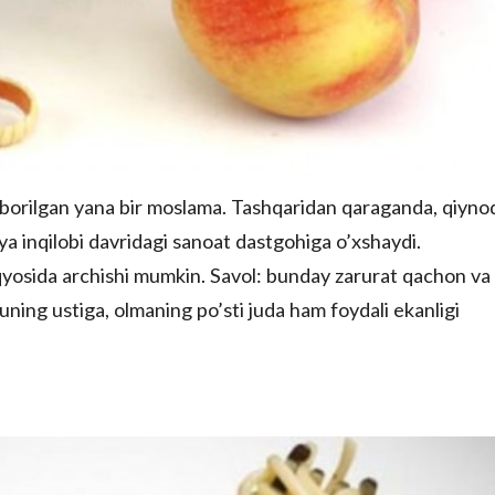
uborilgan yana bir moslama. Tashqaridan qaraganda, qiyno
ya inqilobi davridagi sanoat dastgohiga o’xshaydi.
miqyosida archishi mumkin. Savol: bunday zarurat qachon va
ning ustiga, olmaning po’sti juda ham foydali ekanligi