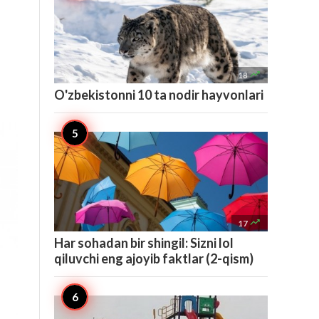

18
O'zbekistonni 10 ta nodir hayvonlari

17
Har sohadan bir shingil: Sizni lol
qiluvchi eng ajoyib faktlar (2-qism)