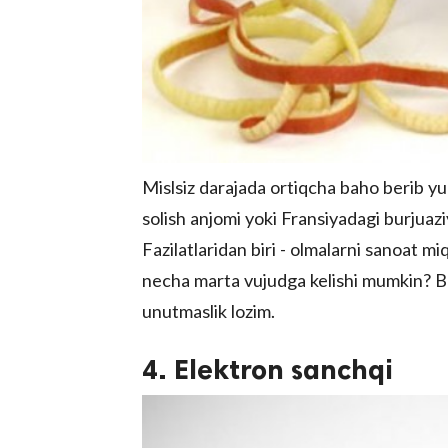
Mislsiz darajada ortiqcha baho berib y
solish anjomi yoki Fransiyadagi burjuazi
Fazilatlaridan biri - olmalarni sanoat 
necha marta vujudga kelishi mumkin? Bu
unutmaslik lozim.
4. Elektron sanchqi