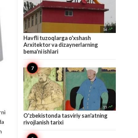

16
Havfli tuzoqlarga o'xshash
Arxitektor va dizaynerlarning
bema'ni ishlari

15
rni
O'zbekistonda tasviriy san'atning
da
rivojlanish tarixi
h