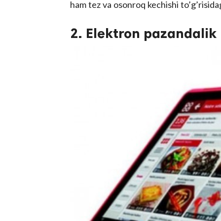
ham tez va osonroq kechishi to’g’risidag
2. Elektron pazandalik 