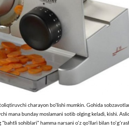
toliqtiruvchi charayon bo’lishi mumkin. Gohida sobzavotla
uvchi mana bunday moslamani sotib olging keladi, kishi. Asli
ahtli sohiblari" hamma narsani o’z qo’llari bilan to’g’ras