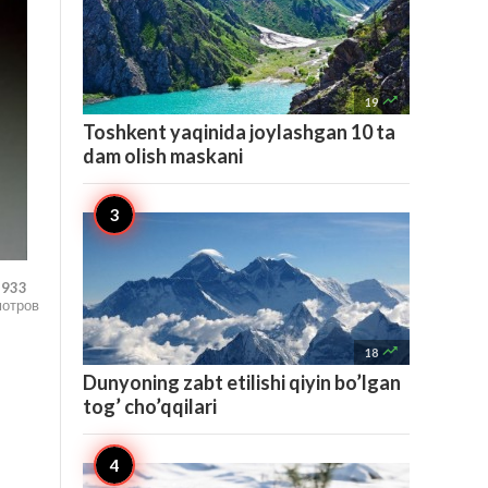

19
Toshkent yaqinida joylashgan 10 ta
dam olish maskani
,933
мотров

18
Dunyoning zabt etilishi qiyin bo’lgan
tog’ cho’qqilari