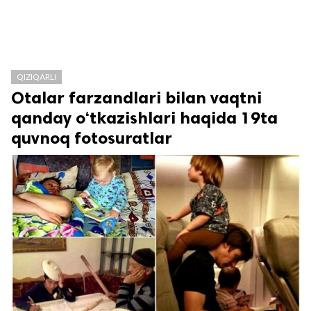
QIZIQARLI
Otalar farzandlari bilan vaqtni
qanday o‘tkazishlari haqida 19ta
quvnoq fotosuratlar