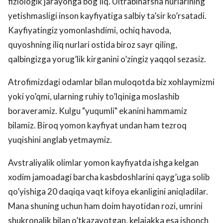
fiziologik jarayonga bog’liq. Ultrabinafsha nurlarining
yetishmasligi inson kayfiyatiga salbiy ta’sir ko’rsatadi.
Kayfiyatingiz yomonlashdimi, ochiq havoda,
quyoshning iliq nurlari ostida biroz sayr qiling,
qalbingizga yorug’lik kirganini o’zingiz yaqqol sezasiz.
Atrofimizdagi odamlar bilan muloqotda biz xohlaymizmi
yoki yo’qmi, ularning ruhiy to’lqiniga moslashib
boraveramiz. Kulgu "yuqumli" ekanini hammamiz
bilamiz. Biroq yomon kayfiyat undan ham tezroq
yuqishini anglab yetmaymiz.
Avstraliyalik olimlar yomon kayfiyatda ishga kelgan
xodim jamoadagi barcha kasbdoshlarini qayg’uga solib
qo’yishiga 20 daqiqa vaqt kifoya ekanligini aniqladilar.
Mana shuning uchun ham doim hayotidan rozi, umrini
shukronalik bilan o’tkazayotgan, kelajakka esa ishonch