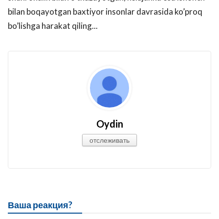
bilan boqayotgan baxtiyor insonlar davrasida ko’proq
bo’lishga harakat qiling...
Oydin
отслеживать
Ваша реакция?