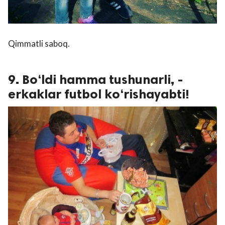
Qimmatli saboq.
9. Bo‘ldi hamma tushunarli, -
erkaklar futbol ko‘rishayabti!