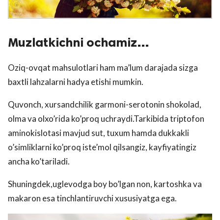
Muzlatkichni ochamiz…
Oziq-ovqat mahsulotlari ham ma’lum darajada sizga
baxtli lahzalarni hadya etishi mumkin.
Quvonch, xursandchilik garmoni-serotonin shokolad,
olma va olxo’rida ko’proq uchraydi.Tarkibida triptofon
aminokislotasi mavjud sut, tuxum hamda dukkakli
o’simliklarni ko’proq iste’mol qilsangiz, kayfiyatingiz
ancha ko’tariladi.
Shuningdek,uglevodga boy bo’lgan non, kartoshka va
makaron esa tinchlantiruvchi xususiyatga ega.