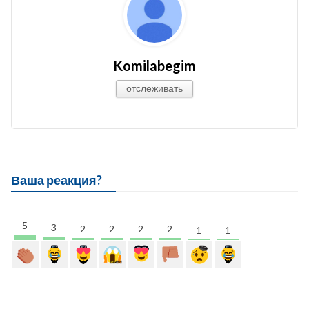
Komilabegim
отслеживать
Ваша реакция?
5
3
2
2
2
2
1
1