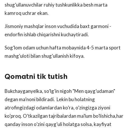
shug’ullanuvchilar ruhiy tushkunlikka besh marta
kamroq uchrar ekan.
Jismoniy mashqlar inson vuchudida baxt garmoni -
endorfin ishlab chiqarishni kuchaytiradi.
Sog’lom odam uchun hafta mobaynida 4-5 marta sport
mashg’uloti bilan shug’ullanish kifoya.
Qomatni tik tutish
Bukchayganyelka, so’lg’in nigoh "Men qayg’udaman"
degan ma’noni bildiradi. Lekin bu holatning
atrofingizdagi odamlardan ko’ra, o’zingizga ziyoni
ko’proq. O’tkazilgan tajribalardan ma’lum bo’lishicha,har
qanday inson o’zini qayg’uli holatga solsa, kayfiyat