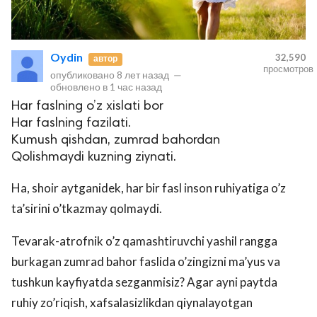
Oydin
32,590
автор
просмотров
опубликовано
8 лет назад
—
обновлено в
1 час назад
Har faslning o’z xislati bor
Har faslning fazilati.
Kumush qishdan, zumrad bahordan
Qolishmaydi kuzning ziynati.
Ha, shoir aytganidek, har bir fasl inson ruhiyatiga o’z
ta’sirini o’tkazmay qolmaydi.
Tevarak-atrofnik o’z qamashtiruvchi yashil rangga
burkagan zumrad bahor faslida o’zingizni ma’yus va
tushkun kayfiyatda sezganmisiz? Agar ayni paytda
ruhiy zo’riqish, xafsalasizlikdan qiynalayotgan