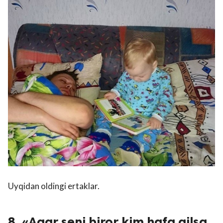
Uyqidan oldingi ertaklar.
8. «Agar seni biror kim hafa qilsa,