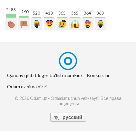
2488
1260
520
410
365
365
364
363
Qanday qilib bloger bo’lish mumkin?
Konkurslar
Odam.uz nima o’zi?
© 2026 Odam.uz - Odamlar uchun veb-sayti. Все права
защищены.
русский
