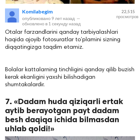
Komilabegim
22,515
просмотров
опубликовано
9 лет назад
—
обновлено в
1 секунду назад
Otalar farzandlarini qanday tarbiyalashlari
haqida ajoyib fotosuratlar to‘plamini sizning
diqqatingizga taqdim etamiz.
lar
Bolalar kattalarning tinchligini qanday qilib buzish
kerak ekanligini yaxshi bilishadigan
 права защищены.
shumtakalardir.
7. «Dadam huda qiziqarli ertak
aytib berayotgan payt dadam
besh daqiqa ichida bilmasdan
uhlab qoldi!»