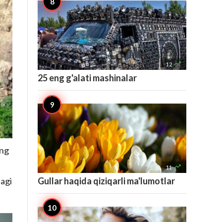

12
25 eng g'alati mashinalar
ing

11
Gullar haqida qiziqarli ma'lumotlar
agi