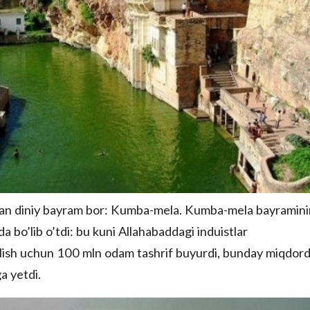
igan diniy bayram bor: Kumba-mela. Kumba-mela bayramin
 bo’lib o’tdi: bu kuni Allahabaddagi induistlar
ilish uchun 100 mln odam tashrif buyurdi, bunday miqdord
a yetdi.