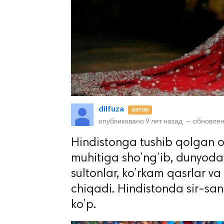
lar
dilfuza
автор
опубликовано
9 лет назад
—
обновлен
 права защищены.
Hindistonga tushib qolgan o
muhitiga sho’ng’ib, dunyoda
sultonlar, ko’rkam qasrlar v
chiqadi. Hindistonda sir-san
ko’p.