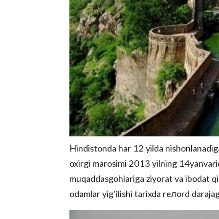
Hindistonda har 12 yilda nishonlanad
oxirgi marosimi 2013 yilning 14yanvarida
muqaddasgohlariga ziyorat va ibodat q
odamlar yig’ilishi tarixda reлord darajag