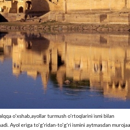
alqqa o’xshab,ayollar turmush o’rtoqlarini ismi bilan
adi. Ayol eriga to’g’ridan-to’g’ri ismini aytmasdan muroja