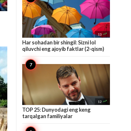

13
Har sohadan bir shingil: Sizni lol
qiluvchi eng ajoyib faktlar (2-qism)

12
TOP 25: Dunyodagi eng keng
tarqalgan familiyalar