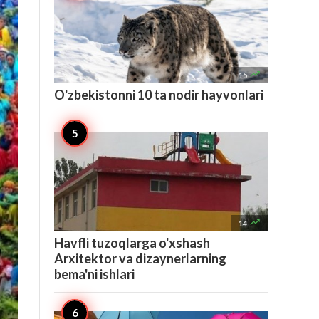

15
O'zbekistonni 10 ta nodir hayvonlari

14
Havfli tuzoqlarga o'xshash
Arxitektor va dizaynerlarning
bema'ni ishlari