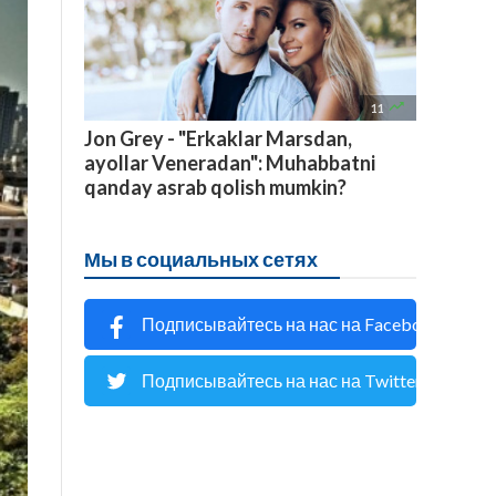

11
Jon Grey - "Erkaklar Marsdan,
ayollar Veneradan": Muhabbatni
qanday asrab qolish mumkin?
Мы в социальных сетях
Подписывайтесь на нас на Facebook
Подписывайтесь на нас на Twitter