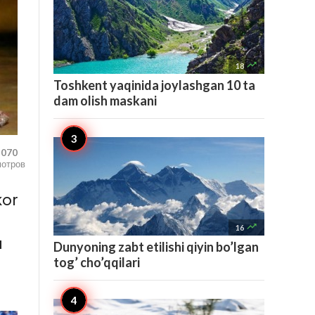

18
Toshkent yaqinida joylashgan 10 ta
dam olish maskani
,070
мотров
kor

16
a
Dunyoning zabt etilishi qiyin bo’lgan
tog’ cho’qqilari