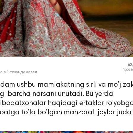
62
прос
о в
1 секунду назад
dam ushbu mamlakatning sirli va mo’jiza
gi barcha narsani unutadi. Bu yerda
a ibodatxonalar haqidagi ertaklar ro’yobg
oatga to’la bo’lgan manzarali joylar juda