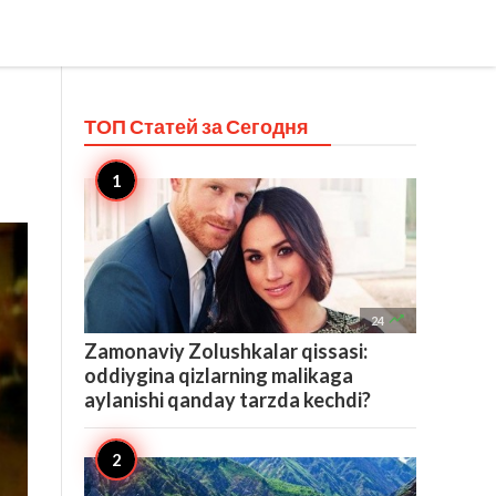
ТОП Статей за
Сегодня

24
Zamonaviy Zolushkalar qissasi:
oddiygina qizlarning malikaga
aylanishi qanday tarzda kechdi?