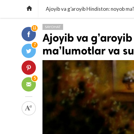

Ajoyib va g’aroyib Hindiston: noyob ma’
SAYOHAT
11
Ajoyib va g’aroyib
7
ma’lumotlar va su
5