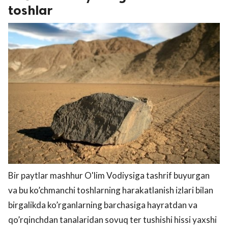
toshlar
Bir paytlar mashhur O'lim Vodiysiga tashrif buyurgan
va bu ko’chmanchi toshlarning harakatlanish izlari bilan
birgalikda ko’rganlarning barchasiga hayratdan va
qo’rqinchdan tanalaridan sovuq ter tushishi hissi yaxshi