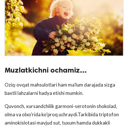
Muzlatkichni ochamiz…
Oziq-ovqat mahsulotlari ham ma’lum darajada sizga
baxtli lahzalarni hadya etishi mumkin.
Quvonch, xursandchilik garmoni-serotonin shokolad,
olma va olxo’rida ko’proq uchraydi.Tarkibida triptofon
aminokislotasi mavjud sut, tuxum hamda dukkakli