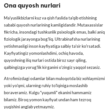
Ona quyosh nurlari
Ma’yuslikbizlarni kuz va qish faslida ta’qib etishining
sababi quyosh nurlarining kamligidandir. Mutaxassislar
fikricha, insondagi tushkunlik psixologik emas, balki aniq
fiziologik jarayonga bog’liq. Ultrabinafsha nurlarining
yetishmasligi inson kayfiyatiga salbiy ta’sir ko’rsatadi.
Kayfiyatingiz yomonlashdimi, ochiq havoda,
quyoshning iliq nurlari ostida biroz sayr qiling,
qalbingizga yorug’lik kirganini o’zingiz yaqqol sezasiz.
Atrofimizdagi odamlar bilan muloqotda biz xohlaymizmi
yoki yo’qmi, ularning ruhiy to’lqiniga moslashib
boraveramiz. Kulgu "yuqumli" ekanini hammamiz
bilamiz. Biroq yomon kayfiyat undan ham tezroq
yuqishini anglab yetmaymiz.