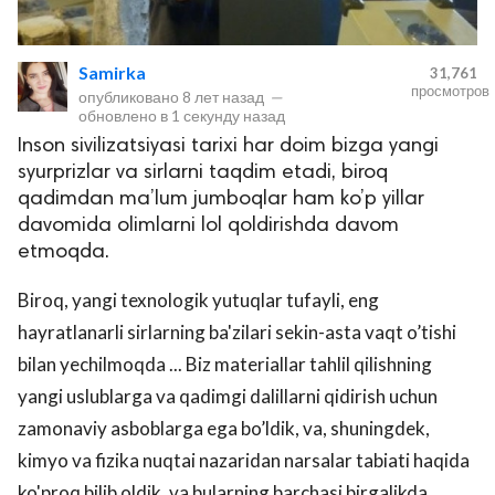
Samirka
31,761
просмотров
опубликовано
8 лет назад
—
обновлено в
1 секунду назад
Inson sivilizatsiyasi tarixi har doim bizga yangi
syurprizlar va sirlarni taqdim etadi, biroq
qadimdan ma’lum jumboqlar ham ko’p yillar
davomida olimlarni lol qoldirishda davom
lar
etmoqda.
 права защищены.
Biroq, yangi texnologik yutuqlar tufayli, eng
hayratlanarli sirlarning ba'zilari sekin-asta vaqt o’tishi
bilan yechilmoqda ... Biz materiallar tahlil qilishning
yangi uslublarga va qadimgi dalillarni qidirish uchun
zamonaviy asboblarga ega bo’ldik, va, shuningdek,
kimyo va fizika nuqtai nazaridan narsalar tabiati haqida
ko'proq bilib oldik, va bularning barchasi birgalikda