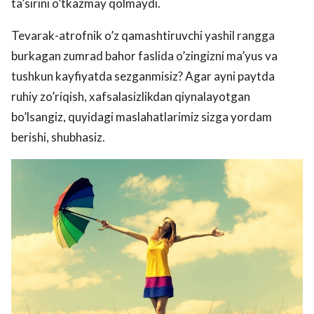
ta’sirini o’tkazmay qolmaydi.
Tevarak-atrofnik o’z qamashtiruvchi yashil rangga
burkagan zumrad bahor faslida o’zingizni ma’yus va
tushkun kayfiyatda sezganmisiz? Agar ayni paytda
ruhiy zo’riqish, xafsalasizlikdan qiynalayotgan
bo’lsangiz, quyidagi maslahatlarimiz sizga yordam
berishi, shubhasiz.