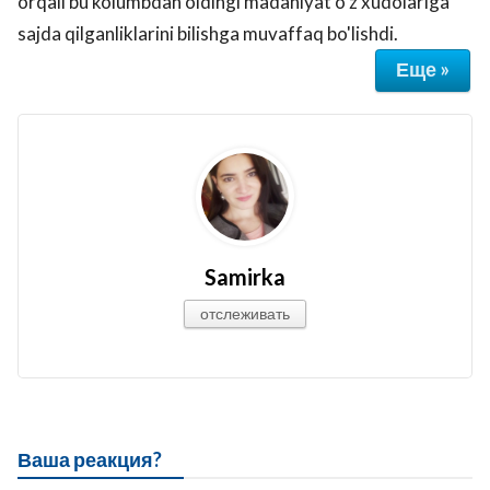
orqali bu kolumbdan oldingi madaniyat o’z xudolariga
sajda qilganliklarini bilishga muvaffaq bo'lishdi.
Еще »
Samirka
отслеживать
Ваша реакция?