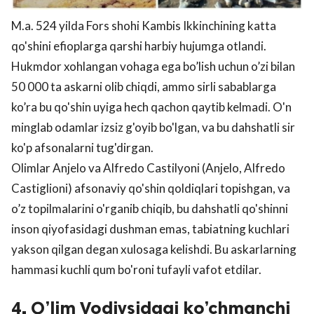
M.a. 524 yilda Fors shohi Kambis Ikkinchining katta
qo'shini efioplarga qarshi harbiy hujumga otlandi.
Hukmdor xohlangan vohaga ega bo’lish uchun o’zi bilan
50 000 ta askarni olib chiqdi, ammo sirli sabablarga
ko’ra bu qo'shin uyiga hech qachon qaytib kelmadi. O'n
minglab odamlar izsiz g'oyib bo'lgan, va bu dahshatli sir
ko'p afsonalarni tug'dirgan.
Olimlar Anjelo va Alfredo Castilyoni (Anjelo, Alfredo
Castiglioni) afsonaviy qo'shin qoldiqlari topishgan, va
o’z topilmalarini o'rganib chiqib, bu dahshatli qo'shinni
inson qiyofasidagi dushman emas, tabiatning kuchlari
yakson qilgan degan xulosaga kelishdi. Bu askarlarning
hammasi kuchli qum bo'roni tufayli vafot etdilar.
4. O’lim Vodiysidagi ko’chmanchi