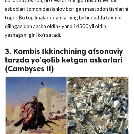
bo’ldi. Suv ostida, professor Halligan inson mehnat
asboblari tomonidan ishlov berilgan mastodon tishlarini
topdi. Bu topilmalar odamlarning bu hududda taxmin
qilinganidan ancha oldin - yana 14500 yil oldin
yashaganligini ko'rsatadi.
3. Kambis Ikkinchining afsonaviy
tarzda yo’qolib ketgan askarlari
(Cambyses II)