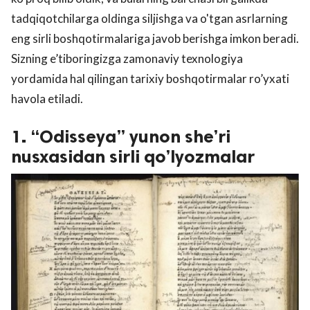
tadqiqotchilarga oldinga siljishga va o'tgan asrlarning
eng sirli boshqotirmalariga javob berishga imkon beradi.
Sizning e’tiboringizga zamonaviy texnologiya
yordamida hal qilingan tarixiy boshqotirmalar ro’yxati
havola etiladi.
1. “Odisseya” yunon she’ri
nusxasidan sirli qo’lyozmalar