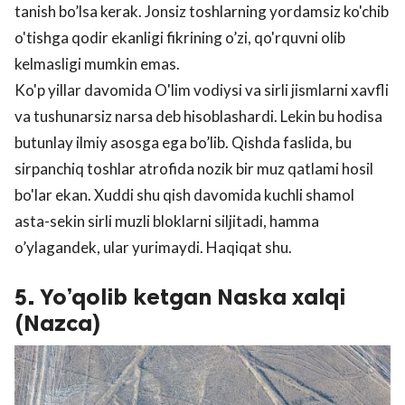
tanish bo’lsa kerak. Jonsiz toshlarning yordamsiz ko'chib
o'tishga qodir ekanligi fikrining o’zi, qo'rquvni olib
kelmasligi mumkin emas.
Ko'p yillar davomida O'lim vodiysi va sirli jismlarni xavfli
va tushunarsiz narsa deb hisoblashardi. Lekin bu hodisa
butunlay ilmiy asosga ega bo’lib. Qishda faslida, bu
sirpanchiq toshlar atrofida nozik bir muz qatlami hosil
bo'lar ekan. Xuddi shu qish davomida kuchli shamol
asta-sekin sirli muzli bloklarni siljitadi, hamma
o’ylagandek, ular yurimaydi. Haqiqat shu.
5. Yo’qolib ketgan Naska xalqi
(Nazca)