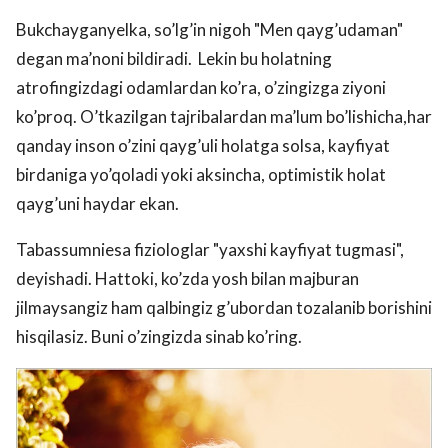
Bukchayganyelka, so’lg’in nigoh "Men qayg’udaman"
degan ma’noni bildiradi. Lekin bu holatning
atrofingizdagi odamlardan ko’ra, o’zingizga ziyoni
ko’proq. O’tkazilgan tajribalardan ma’lum bo’lishicha,har
qanday inson o’zini qayg’uli holatga solsa, kayfiyat
birdaniga yo’qoladi yoki aksincha, optimistik holat
qayg’uni haydar ekan.
Tabassumniesa fiziologlar "yaxshi kayfiyat tugmasi",
deyishadi. Hattoki, ko’zda yosh bilan majburan
jilmaysangiz ham qalbingiz g’ubordan tozalanib borishini
hisqilasiz. Buni o’zingizda sinab ko’ring.