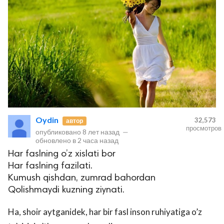
Oydin
32,573
автор
просмотров
опубликовано
8 лет назад
—
обновлено в
2 часа назад
Har faslning o’z xislati bor
Har faslning fazilati.
Kumush qishdan, zumrad bahordan
Qolishmaydi kuzning ziynati.
Ha, shoir aytganidek, har bir fasl inson ruhiyatiga o’z