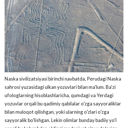
Naska sivilizatsiyasi birinchi navbatda, Perudagi Naska
sahrosi yuzasidagi ulkan yozuvlari bilan ma'lum. Ba'zi
ufologlarning hisoblashlaricha, qumdagi va Yerdagi
yozuvlar orqali bu qadimiy qabilalar o’zga sayyoraliklar
bilan muloqot qilishgan, yoki ularning o’zlari o’zga
sayyoralik bo’lishgan. Lekin olimlar bunday badiiy yo'l