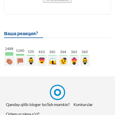
Ваша реакция?
2488
1260
520
410
365
364
363
363
Qanday qilib bloger bo’lish mumkin?
Konkurslar
Odam.uz nima o’zi?