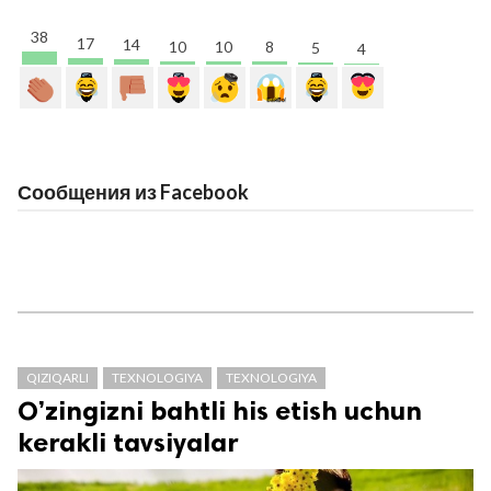
38
17
14
10
10
8
5
4
Сообщения из Facebook
QIZIQARLI
TEXNOLOGIYA
TEXNOLOGIYA
O’zingizni bahtli his etish uchun
kerakli tavsiyalar