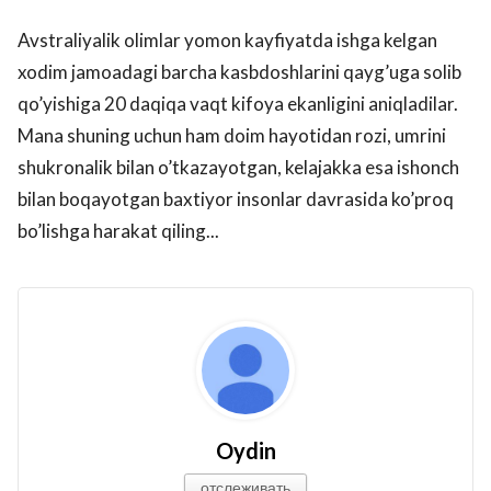
Avstraliyalik olimlar yomon kayfiyatda ishga kelgan
xodim jamoadagi barcha kasbdoshlarini qayg’uga solib
qo’yishiga 20 daqiqa vaqt kifoya ekanligini aniqladilar.
Mana shuning uchun ham doim hayotidan rozi, umrini
shukronalik bilan o’tkazayotgan, kelajakka esa ishonch
bilan boqayotgan baxtiyor insonlar davrasida ko’proq
bo’lishga harakat qiling...
Oydin
отслеживать