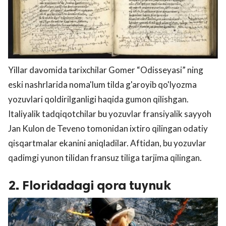
Yillar davomida tarixchilar Gomer “Odisseyasi” ning
eski nashrlarida noma'lum tilda g'aroyib qo'lyozma
yozuvlari qoldirilganligi haqida gumon qilishgan.
Italiyalik tadqiqotchilar bu yozuvlar fransiyalik sayyoh
Jan Kulon de Teveno tomonidan ixtiro qilingan odatiy
qisqartmalar ekanini aniqladilar. Aftidan, bu yozuvlar
qadimgi yunon tilidan fransuz tiliga tarjima qilingan.
2. Floridadagi qora tuynuk