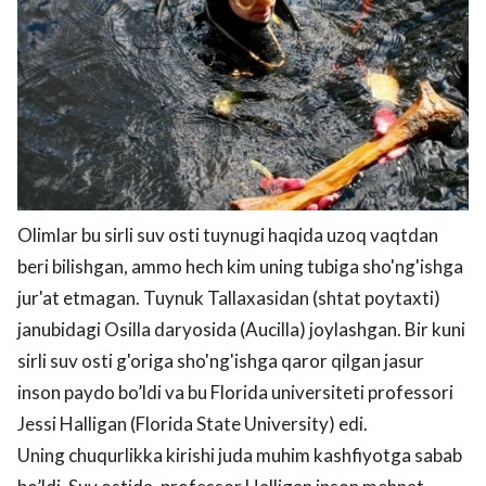
Olimlar bu sirli suv osti tuynugi haqida uzoq vaqtdan
beri bilishgan, ammo hech kim uning tubiga sho'ng'ishga
jur'at etmagan. Tuynuk Tallaxasidan (shtat poytaxti)
janubidagi Osilla daryosida (Aucilla) joylashgan. Bir kuni
sirli suv osti g'origa sho'ng'ishga qaror qilgan jasur
inson paydo bo’ldi va bu Florida universiteti professori
Jessi Halligan (Florida State University) edi.
Uning chuqurlikka kirishi juda muhim kashfiyotga sabab