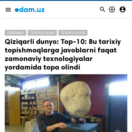



menu
QIZIQARLI
TEXNOLOGIYA
TEXNOLOGIYA
Qiziqarli dunyo: Top-10: Bu tarixiy
topishmoqlarga javoblarni faqat
zamonaviy texnologiyalar
yordamida topa olindi