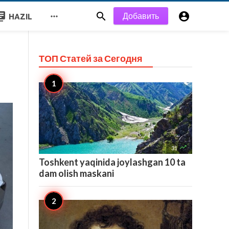
y_books


Добавить

HAZIL
ТОП Статей за
Сегодня

31
Toshkent yaqinida joylashgan 10 ta
dam olish maskani