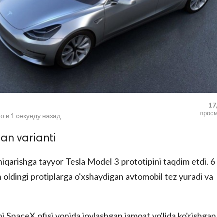
17
прос
о в
1 секунду назад
an varianti
iqarishga tayyor Tesla Model 3 prototipini taqdim etdi. 6
dan oldingi protiplarga o'xshaydigan avtomobil tez yuradi va
 SpaceX ofisi yonida joylashgan jamoat yo'lida ko'rishgan