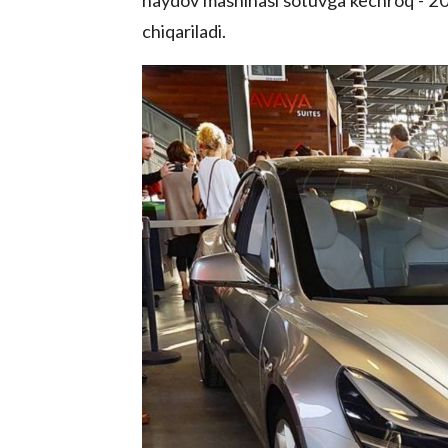
haydov mashinasi sotuvga kechroq - 2017
chiqariladi.