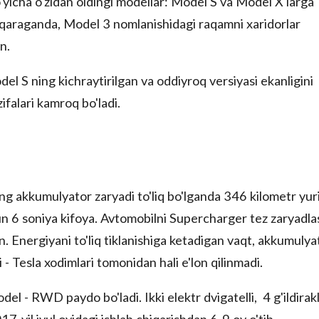
'yicha o'zidan oldingi modellar: Model S va Model X larga
 qaraganda, Model 3 nomlanishidagi raqamni xaridorlar
n.
l S ning kichraytirilgan va oddiyroq versiyasi ekanligini
zifalari kamroq bo'ladi.
ng akkumulyator zaryadi to'liq bo'lganda 346 kilometr yur
n 6 soniya kifoya. Avtomobilni Supercharger tez zaryadla
 Energiyani to'liq tiklanishiga ketadigan vaqt, akkumulya
i - Tesla xodimlari tomonidan hali e'lon qilinmadi.
el - RWD paydo bo'ladi. Ikki elektr dvigatelli, 4 g'ildirakl