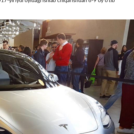
-yil iyul oyidagi ishlab chiqarishdan 6-9 oy o'tib