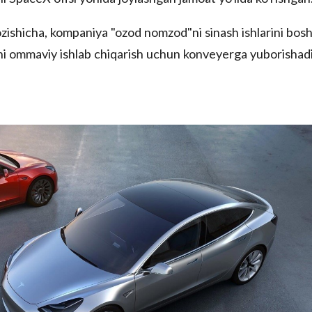
ozishicha, kompaniya "ozod nomzod"ni sinash ishlarini bos
ni ommaviy ishlab chiqarish uchun konveyerga yuborishadi