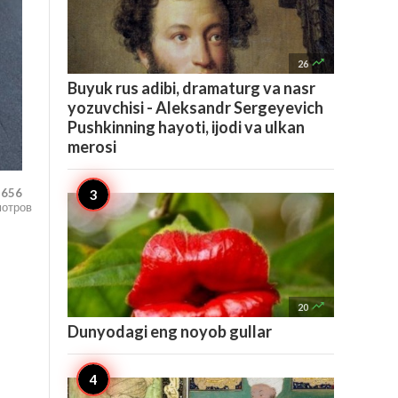

26
Buyuk rus adibi, dramaturg va nasr
yozuvchisi - Aleksandr Sergeyevich
Pushkinning hayoti, ijodi va ulkan
merosi
,656
мотров

20
Dunyodagi eng noyob gullar
.