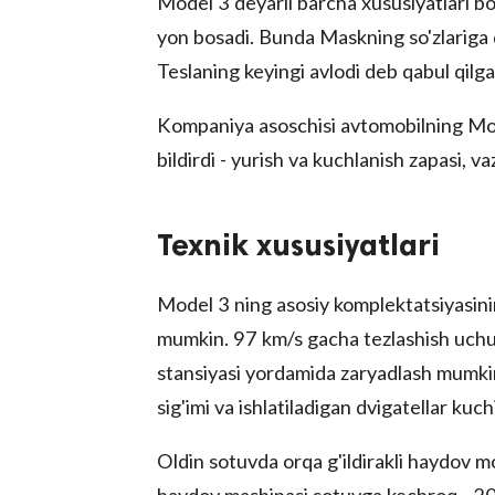
Model 3 deyarli barcha xususiyatlari bo
yon bosadi. Bunda Maskning so'zlariga
Teslaning keyingi avlodi deb qabul qilga
Kompaniya asoschisi avtomobilning Mode
bildirdi - yurish va kuchlanish zapasi, va
Texnik xususiyatlari
Model 3 ning asosiy komplektatsiyasini
mumkin. 97 km/s gacha tezlashish uchu
stansiyasi yordamida zaryadlash mumkin.
sig'imi va ishlatiladigan dvigatellar kuch
Oldin sotuvda orqa g'ildirakli haydov mod