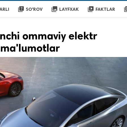
quiz
collections
video_library
librar
ARLI
SO'ROV
LAYFXAK
FAKTLAR
rinchi ommaviy elektr
 ma'lumotlar