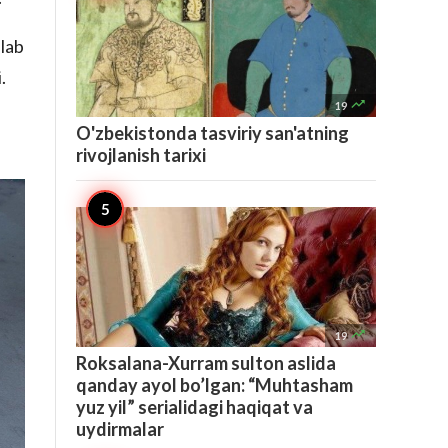
hlab
.

19
O'zbekistonda tasviriy san'atning
rivojlanish tarixi

19
Roksalana-Xurram sulton aslida
qanday ayol bo’lgan: “Muhtasham
yuz yil” serialidagi haqiqat va
uydirmalar