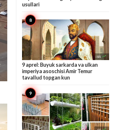
usullari

15
9 aprel: Buyuk sarkarda va ulkan
imperiya asoschisi Amir Temur
tavallud topgan kun

15