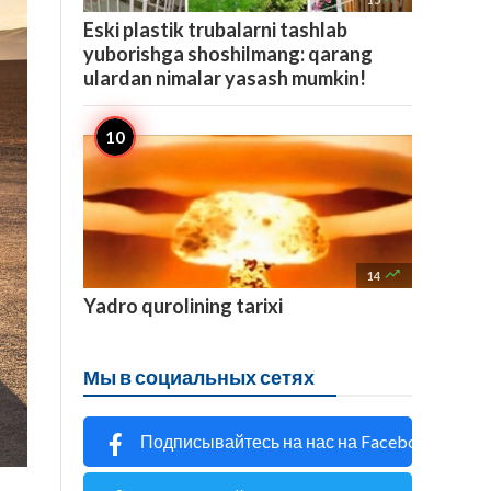
Eski plastik trubalarni tashlab
yuborishga shoshilmang: qarang
ulardan nimalar yasash mumkin!

14
Yadro qurolining tarixi
Мы в социальных сетях
Подписывайтесь на нас на Facebook