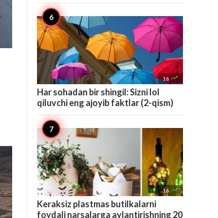

16
Har sohadan bir shingil: Sizni lol
qiluvchi eng ajoyib faktlar (2-qism)

16
Keraksiz plastmas butilkalarni
foydali narsalarga aylantirishning 20