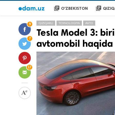
library_books
library_books
O'ZBEKISTON
QIZIQ
QIZIQARLI
TEXNOLOGIYA
AVTO
9
Tesla Model 3: bi
7
avtomobil haqida
17