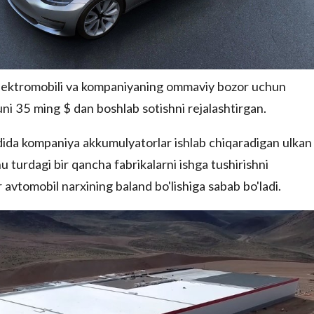
i elektromobili va kompaniyaning ommaviy bozor uchun
 uni 35 ming $ dan boshlab sotishni rejalashtirgan.
dida kompaniya akkumulyatorlar ishlab chiqaradigan ulkan
u turdagi bir qancha fabrikalarni ishga tushirishni
 avtomobil narxining baland bo'lishiga sabab bo'ladi.