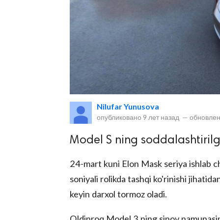
lar
Nilufar Yunusova
опубликовано
9 лет назад
—
обновлен
 права защищены.
Model S ning soddalashtirilg
24-mart kuni Elon Mask seriya ishlab ch
soniyali rolikda tashqi ko'rinishi jihati
keyin darxol tormoz oladi.
Oldinroq Model 3 ning sinov namunasini