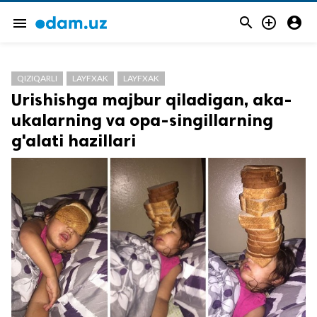



menu
QIZIQARLI
LAYFXAK
LAYFXAK
Urishishga majbur qiladigan, aka-
ukalarning va opa-singillarning
g'alati hazillari