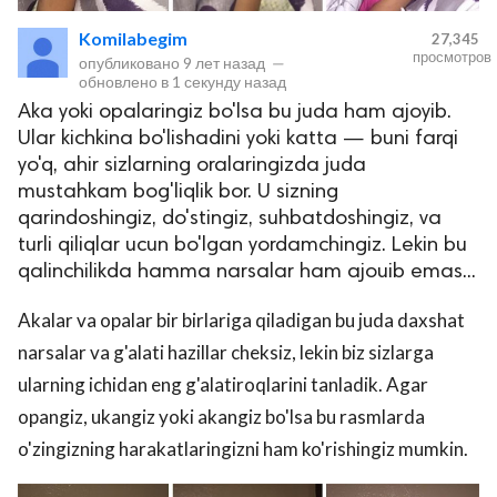
Komilabegim
27,345
просмотров
опубликовано
9 лет назад
—
обновлено в
1 секунду назад
Aka yoki opalaringiz bo'lsa bu juda ham ajoyib.
Ular kichkina bo'lishadini yoki katta — buni farqi
yo'q, ahir sizlarning oralaringizda juda
mustahkam bog'liqlik bor. U sizning
qarindoshingiz, do'stingiz, suhbatdoshingiz, va
lar
turli qiliqlar ucun bo'lgan yordamchingiz. Lekin bu
qalinchilikda hamma narsalar ham ajouib emas...
 права защищены.
Akalar va opalar bir birlariga qiladigan bu juda daxshat
narsalar va g'alati hazillar cheksiz, lekin biz sizlarga
ularning ichidan eng g'alatiroqlarini tanladik. Agar
opangiz, ukangiz yoki akangiz bo'lsa bu rasmlarda
o'zingizning harakatlaringizni ham ko'rishingiz mumkin.