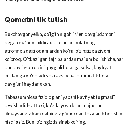
Qomatni tik tutish
Bukchayganyelka, so’lg’in nigoh "Men qayg’udaman"
degan ma’noni bildiradi. Lekin bu holatning
atrofingizdagi odamlardan ko’ra, o’zingizga ziyoni
ko’proq. O’tkazilgan tajribalardan ma’lum bo’lishicha,har
qanday inson o’zini qayg’uli holatga solsa, kayfiyat
birdaniga yo’qoladi yoki aksincha, optimistik holat
qayg’uni haydar ekan.
Tabassumniesa fiziologlar "yaxshi kayfiyat tugmasi",
deyishadi. Hattoki, ko’zda yosh bilan majburan
jilmaysangiz ham qalbingiz g’ubordan tozalanib borishini
hisqilasiz. Buni o’zingizda sinab ko’ring.