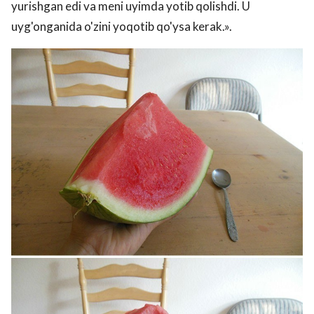
yurishgan edi va meni uyimda yotib qolishdi. U
uyg'onganida o'zini yoqotib qo'ysa kerak.».