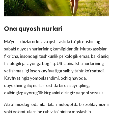
Ona quyosh nurlari
Ma’yuslikbizlarni kuz va qish faslida ta’qib etishining
sababi quyosh nurlarining kamligidandir. Mutaxassislar
fikricha, insondagi tushkunlik psixologik emas, balki aniq
fiziologik jarayonga bog’liq. Ultrabinafsha nurlarining
yetishmasligi inson kayfiyatiga salbiy ta’sir ko’rsatadi.
Kayfiyatingiz yomonlashdimi, ochiq havoda,
quyoshning iliq nurlari ostida biroz sayr qiling,
qalbingizga yorug’lik kirganini o’zingiz yaqqol sezasiz.
Atrofimizdagi odamlar bilan muloqotda biz xohlaymizmi
yoki yo’qmi, ularning ruhiy to’lqiniga moslashib