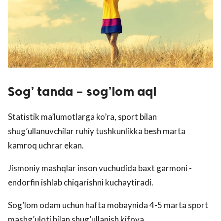
Sog’ tanda – sog’lom aql
Statistik ma’lumotlarga ko’ra, sport bilan
shug’ullanuvchilar ruhiy tushkunlikka besh marta
kamroq uchrar ekan.
Jismoniy mashqlar inson vuchudida baxt garmoni -
endorfin ishlab chiqarishni kuchaytiradi.
Sog’lom odam uchun hafta mobaynida 4-5 marta sport
mashg’uloti bilan shug’ullanish kifoya.