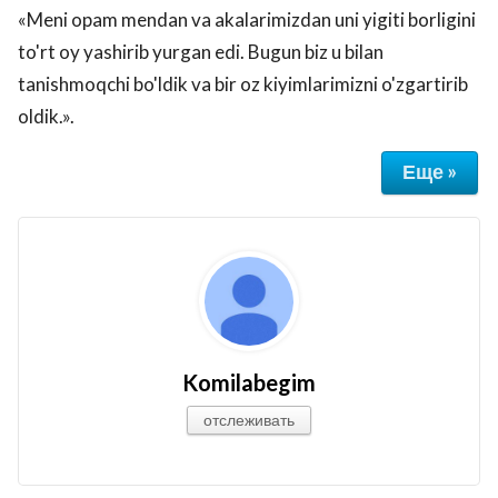
«Meni opam mendan va akalarimizdan uni yigiti borligini
to'rt oy yashirib yurgan edi. Bugun biz u bilan
tanishmoqchi bo'ldik va bir oz kiyimlarimizni o'zgartirib
oldik.».
Еще »
Komilabegim
отслеживать