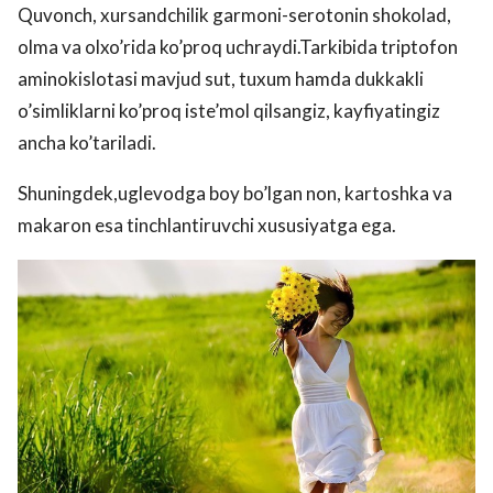
Quvonch, xursandchilik garmoni-serotonin shokolad,
olma va olxo’rida ko’proq uchraydi.Tarkibida triptofon
aminokislotasi mavjud sut, tuxum hamda dukkakli
o’simliklarni ko’proq iste’mol qilsangiz, kayfiyatingiz
ancha ko’tariladi.
Shuningdek,uglevodga boy bo’lgan non, kartoshka va
makaron esa tinchlantiruvchi xususiyatga ega.