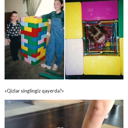
«Qizlar singlingiz qayerda?»