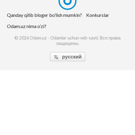
Qanday qilib bloger bo’lish mumkin?
Konkurslar
Odam.uz nima o’zi?
© 2026 Odam.uz - Odamlar uchun veb-sayti. Все права
защищены.
русский
