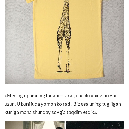
«Mening opamning laqabi — Jiraf, chunki uning bo'yni
uzun. U buni juda yomon ko'radi. Biz esa uning tug'ilgan
kuniga mana shunday sovg'a taqdim etdik».