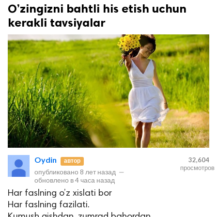
O’zingizni bahtli his etish uchun
kerakli tavsiyalar
Oydin
32,604
автор
просмотров
опубликовано
8 лет назад
—
обновлено в
4 часа назад
Har faslning o’z xislati bor
Har faslning fazilati.
Kumush qishdan, zumrad bahordan