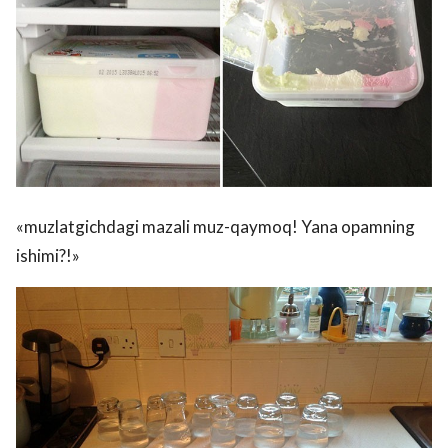
«muzlatgichdagi mazali muz-qaymoq! Yana opamning
ishimi?!»