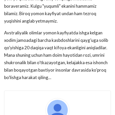
boraveramiz. Kulgu "yuqumli" ekanini hammamiz
bilamiz. Biroq yomon kayfiyat undan ham tezroq
yuqishini anglab yetmaymiz.
Avstraliyalik olimlar yomon kayfiyatda ishga kelgan
xodim jamoadagi barcha kasbdoshlarini qayg’uga solib
qo’yishiga 20 daqiqa vaqt kifoya ekanligini aniqladilar.
Mana shuning uchun ham doim hayotidan rozi, umrini
shukronalik bilan o’tkazayotgan, kelajakka esa ishonch
bilan boqayotgan baxtiyor insonlar davrasida ko’proq
bo’lishga harakat qiling...