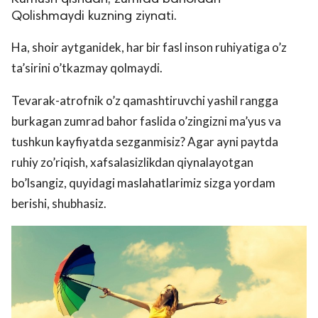
Qolishmaydi kuzning ziynati.
Ha, shoir aytganidek, har bir fasl inson ruhiyatiga o’z
ta’sirini o’tkazmay qolmaydi.
Tevarak-atrofnik o’z qamashtiruvchi yashil rangga
burkagan zumrad bahor faslida o’zingizni ma’yus va
tushkun kayfiyatda sezganmisiz? Agar ayni paytda
ruhiy zo’riqish, xafsalasizlikdan qiynalayotgan
bo’lsangiz, quyidagi maslahatlarimiz sizga yordam
berishi, shubhasiz.