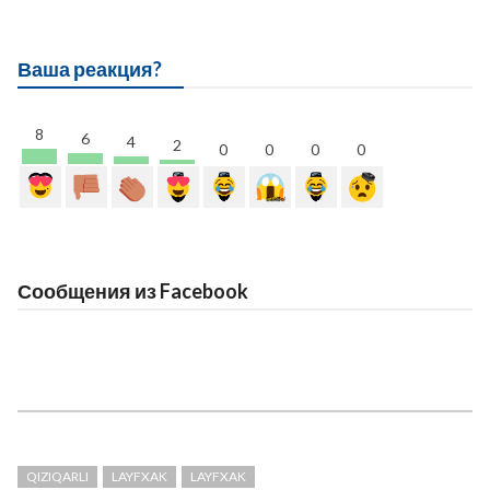
Ваша реакция?
8
6
4
2
0
0
0
0
Сообщения из Facebook
QIZIQARLI
LAYFXAK
LAYFXAK