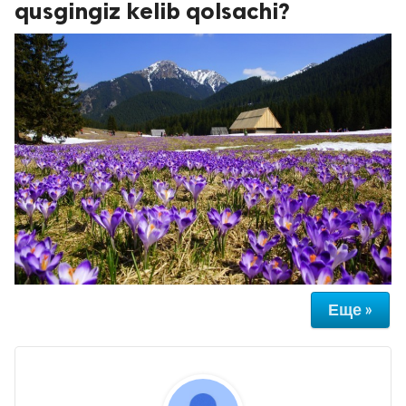
qusgingiz kelib qolsachi?
Еще »