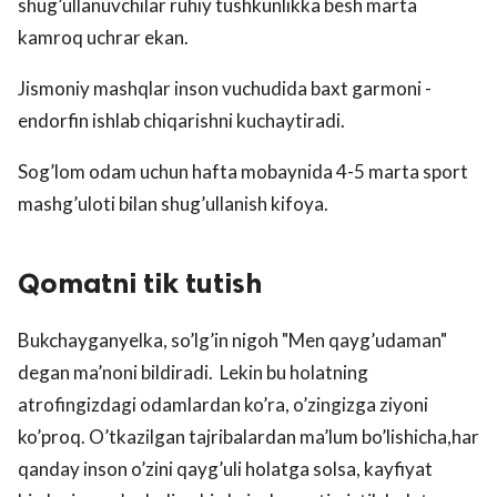
shug’ullanuvchilar ruhiy tushkunlikka besh marta
kamroq uchrar ekan.
Jismoniy mashqlar inson vuchudida baxt garmoni -
endorfin ishlab chiqarishni kuchaytiradi.
Sog’lom odam uchun hafta mobaynida 4-5 marta sport
mashg’uloti bilan shug’ullanish kifoya.
Qomatni tik tutish
Bukchayganyelka, so’lg’in nigoh "Men qayg’udaman"
degan ma’noni bildiradi. Lekin bu holatning
atrofingizdagi odamlardan ko’ra, o’zingizga ziyoni
ko’proq. O’tkazilgan tajribalardan ma’lum bo’lishicha,har
qanday inson o’zini qayg’uli holatga solsa, kayfiyat