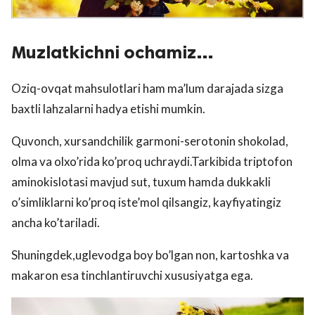
Muzlatkichni ochamiz…
Oziq-ovqat mahsulotlari ham ma’lum darajada sizga
baxtli lahzalarni hadya etishi mumkin.
Quvonch, xursandchilik garmoni-serotonin shokolad,
olma va olxo’rida ko’proq uchraydi.Tarkibida triptofon
aminokislotasi mavjud sut, tuxum hamda dukkakli
o’simliklarni ko’proq iste’mol qilsangiz, kayfiyatingiz
ancha ko’tariladi.
Shuningdek,uglevodga boy bo’lgan non, kartoshka va
makaron esa tinchlantiruvchi xususiyatga ega.