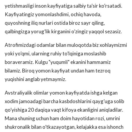
yetishmasligi inson kayfiyatiga salbiy ta’sir ko’rsatadi.
Kayfiyatingiz yomonlashdimi, ochiq havoda,
quyoshning iliq nurlari ostida biroz sayr qiling,
qalbingizga yorug’lik kirganini o’zingiz yaqqol sezasiz.
Atrofimizdagi odamlar bilan muloqotda biz xohlaymizmi
yoki yo’qmi, ularning ruhiy to’lqiniga moslashib
boraveramiz. Kulgu "yuqumli" ekanini hammamiz
bilamiz. Biroq yomon kayfiyat undan ham tezroq
yuqishini anglab yetmaymiz.
Avstraliyalik olimlar yomon kayfiyatda ishga kelgan
xodim jamoadagi barcha kasbdoshlarini qayg’uga solib
qo’yishiga 20 daqiqa vaqt kifoya ekanligini aniqladilar.
Mana shuning uchun ham doim hayotidan rozi, umrini
shukronalik bilan o’tkazayotgan, kelajakka esa ishonch