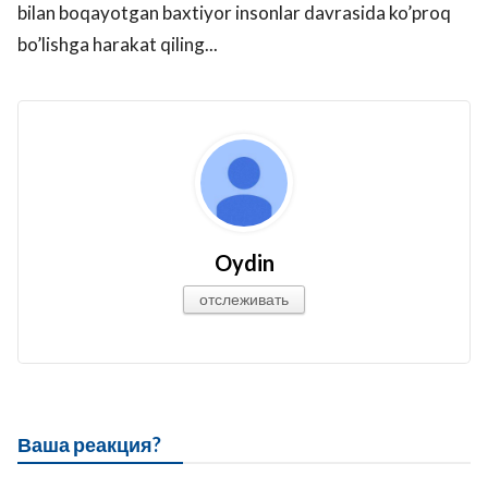
bilan boqayotgan baxtiyor insonlar davrasida ko’proq
bo’lishga harakat qiling...
Oydin
отслеживать
Ваша реакция?