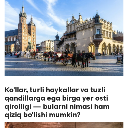
Ko'llar, turli haykallar va tuzli
qandillarga ega birga yer osti
qirolligi — bularni nimasi ham
qiziq bo'lishi mumkin?