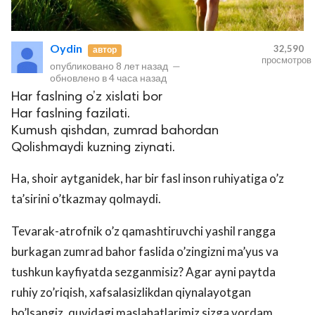
Oydin
32,590
автор
просмотров
опубликовано
8 лет назад
—
обновлено в
4 часа назад
Har faslning o’z xislati bor
Har faslning fazilati.
Kumush qishdan, zumrad bahordan
Qolishmaydi kuzning ziynati.
Ha, shoir aytganidek, har bir fasl inson ruhiyatiga o’z
ta’sirini o’tkazmay qolmaydi.
Tevarak-atrofnik o’z qamashtiruvchi yashil rangga
burkagan zumrad bahor faslida o’zingizni ma’yus va
tushkun kayfiyatda sezganmisiz? Agar ayni paytda
ruhiy zo’riqish, xafsalasizlikdan qiynalayotgan
bo’lsangiz, quyidagi maslahatlarimiz sizga yordam