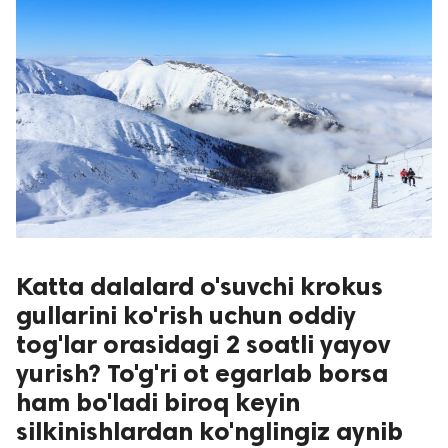
Katta dalalard o'suvchi krokus
gullarini ko'rish uchun oddiy
tog'lar orasidagi 2 soatli yayov
yurish? To'g'ri ot egarlab borsa
ham bo'ladi biroq keyin
silkinishlardan ko'nglingiz aynib