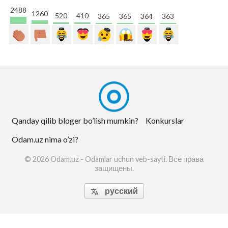
2488
1260
520
410
365
365
364
363
Qanday qilib bloger bo’lish mumkin?
Konkurslar
Odam.uz nima o’zi?
© 2026 Odam.uz - Odamlar uchun veb-sayti. Все права
защищены.
русский
