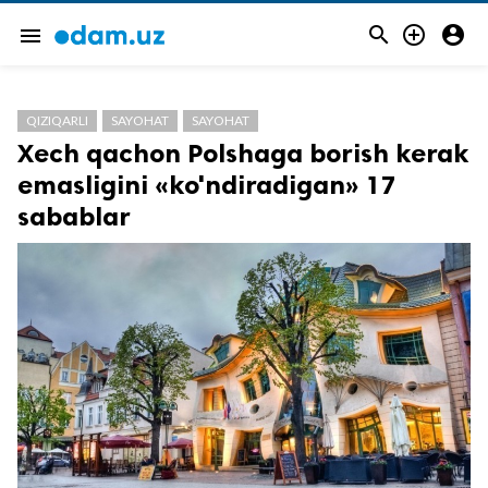



menu
QIZIQARLI
SAYOHAT
SAYOHAT
Xech qachon Polshaga borish kerak
emasligini «ko'ndiradigan» 17
sabablar