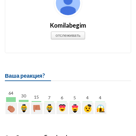
Komilabegim
отслеживать
Ваша реакция?
64
30
15
7
6
5
4
4