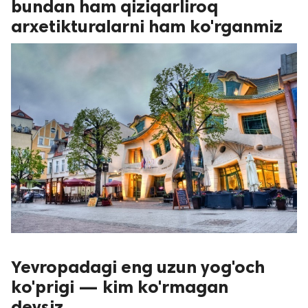
bundan ham qiziqarliroq
arxetikturalarni ham ko'rganmiz
Yevropadagi eng uzun yog'och
ko'prigi — kim ko'rmagan
deysiz...