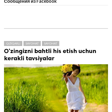
Сообщения из Facebook
QIZIQARLI
SAYOHAT
SAYOHAT
O’zingizni bahtli his etish uchun
kerakli tavsiyalar