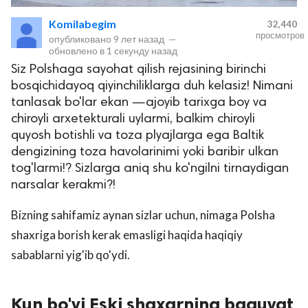
Komilabegim
32,440
просмотров
опубликовано
9 лет назад
—
обновлено в
1 секунду назад
Siz Polshaga sayohat qilish rejasining birinchi
bosqichidayoq qiyinchiliklarga duh kelasiz! Nimani
tanlasak bo'lar ekan —ajoyib tarixga boy va
chiroyli arxetekturali uylarmi, balkim chiroyli
quyosh botishli va toza plyajlarga ega Baltik
lar
dengizining toza havolarinimi yoki baribir ulkan
tog'larmi!? Sizlarga aniq shu ko'ngilni tirnaydigan
 права защищены.
narsalar kerakmi?!
Bizning sahifamiz aynan sizlar uchun, nimaga Polsha
shaxriga borish kerak emasligi haqida haqiqiy
sabablarni yig'ib qo'ydi.
Kun bo'yi Eski shaxarning baquvat