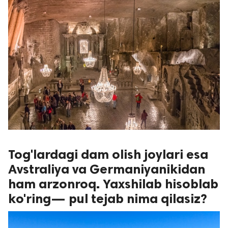
Tog'lardagi dam olish joylari esa
Avstraliya va Germaniyanikidan
ham arzonroq. Yaxshilab hisoblab
ko'ring— pul tejab nima qilasiz?