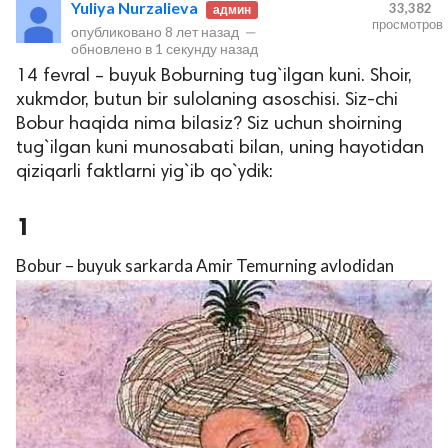
Yuliya Nurzalieva
33,382
админ
просмотров
опубликовано
8 лет назад
—
обновлено в
1 секунду назад
14 fevral – buyuk Boburning tug`ilgan kuni. Shoir,
xukmdor, butun bir sulolaning asoschisi. Siz-chi
Bobur haqida nima bilasiz? Siz uchun shoirning
tug`ilgan kuni munosabati bilan, uning hayotidan
qiziqarli faktlarni yig`ib qo`ydik:
lar
1
 права защищены.
Bobur – buyuk sarkarda Amir Temurning avlodidan