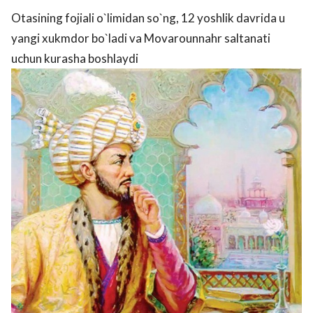
Otasining fojiali o`limidan so`ng, 12 yoshlik davrida u
yangi xukmdor bo`ladi va Movarounnahr saltanati
uchun kurasha boshlaydi