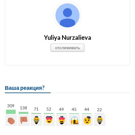
Yuliya Nurzalieva
отслеживать
Ваша реакция?
309
138
71
52
49
45
44
22