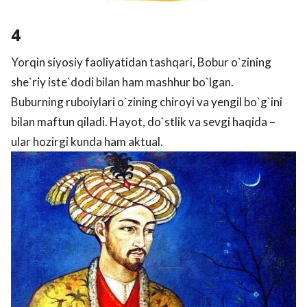
4
Yorqin siyosiy faoliyatidan tashqari, Bobur o`zining
she`riy iste`dodi bilan ham mashhur bo`lgan.
Buburning ruboiylari o`zining chiroyi va yengil bo`g`ini
bilan maftun qiladi. Hayot, do`stlik va sevgi haqida –
ular hozirgi kunda ham aktual.