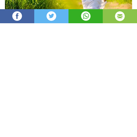
Oydin
32,579
автор
просмотров
опубликовано
8 лет назад
—
обновлено в
4 часа назад
Har faslning o’z xislati bor
Har faslning fazilati.
Kumush qishdan, zumrad bahordan
Qolishmaydi kuzning ziynati.
Ha, shoir aytganidek, har bir fasl inson ruhiyatiga o’z
ta’sirini o’tkazmay qolmaydi.
Tevarak-atrofnik o’z qamashtiruvchi yashil rangga
burkagan zumrad bahor faslida o’zingizni ma’yus va
tushkun kayfiyatda sezganmisiz? Agar ayni paytda