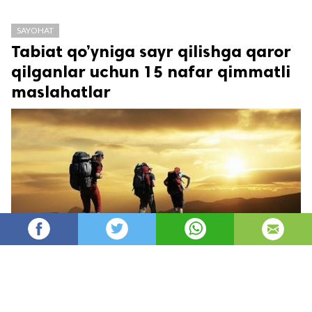
SAYOHAT
Tabiat qo’yniga sayr qilishga qaror
qilganlar uchun 15 nafar qimmatli
maslahatlar
Oydin
15,880
автор
просмотров
опубликовано
8 лет назад
—