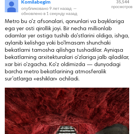
Komilabegim
35,544
просмотров
опубликовано
9 лет назад
—
обновлено в
1 секунду назад
Metro bu o'z afsonalari, qonunlari va bayklariga
ega yer osti qirollik joyi. Bir necha millionlab
odamlar yer ostiga tushib do'stlarini oldiga, ishga,
aylanib kelishga yoki bo'lmasam shunchaki
bekatlarni tamosha qilishga tushadilar. Ayniqsa
bekatlarning arxitekturalari o'zlariga jalb qiladilar,
lar
xar biri o'zgacha. Ko'z oldimizda — dunyodagi
barcha metro bekatlarining atmosferalik
 права защищены.
sur'atlarga «eshiklar» ochiladi.