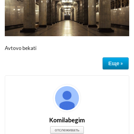
Avtovo bekati
Еще »
Komilabegim
отслеживать