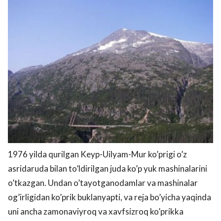
1976 yilda qurilgan Keyp-Uilyam-Mur ko’prigi o’z
asridaruda bilan to’ldirilgan juda ko’p yuk mashinalarini
o’tkazgan. Undan o’tayotganodamlar va mashinalar
og’irligidan ko’prik buklanyapti, va reja bo’yicha yaqinda
uni ancha zamonaviyroq va xavfsizroq ko’prikka