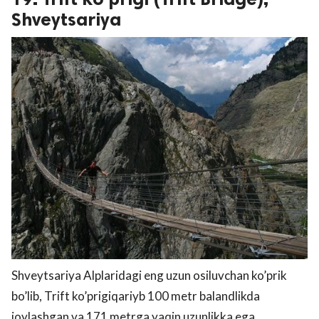
Shveytsariya
Shveytsariya Alplaridagi eng uzun osiluvchan ko’prik
bo’lib, Trift ko’prigiqariyb 100 metr balandlikda
joylashgan va 171 metrga yaqin uzunlikka ega.