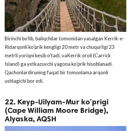
Birinchi bo’lib, baliqchilar tomonidan yasalgan Kerrik-e-
Ridarqonli ko’prik kengligi 20 metr va chuqurligi 23
metrli yoriqni kesib o’tadi, vaKerrik oroli (Carrick
Island) ga yetkazuvchi yagona ko’prik hisoblanadi.
Qachonlardiruning faqat bir tomonlama arqonli
ushlagichi bor edi.
22. Keyp-Uilyam-Mur ko’prigi
(Cape William Moore Bridge),
Alyaska, AQSH