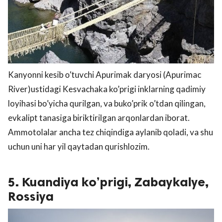
Kanyonni kesib o’tuvchi Apurimak daryosi (Apurimac
River)ustidagi Kesvachaka ko’prigi inklarning qadimiy
loyihasi bo’yicha qurilgan, va buko’prik o’tdan qilingan,
evkalipt tanasiga biriktirilgan arqonlardan iborat.
Ammotolalar ancha tez chiqindiga aylanib qoladi, va shu
uchun uni har yil qaytadan qurishlozim.
5. Kuandiya ko’prigi, Zabaykalye,
Rossiya