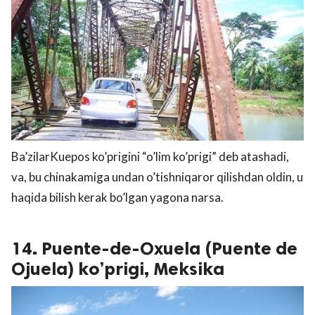
Ba’zilarKuepos ko’prigini “o’lim ko’prigi” deb atashadi,
va, bu chinakamiga undan o’tishniqaror qilishdan oldin, u
haqida bilish kerak bo’lgan yagona narsa.
14. Puente-de-Oxuela (Puente de
Ojuela) ko’prigi, Meksika