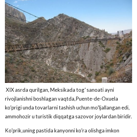
XIX asrda qurilgan, Meksikada tog’ sanoati ayni
rivojlanishni boshlagan vaqtda,Puente-de-Oxuela
ko’prigi unda tovarlarni tashish uchun mo’ljallangan edi,
ammohozir u turistik diqqatga sazovor joylardan biridir.
Ko’prik,uning pastida kanyonni ko’ra olishga imkon