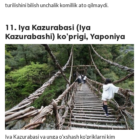
turilishini bilish unchalik komillik ato qilmaydi.
11. Iya Kazurabasi (Iya
Kazurabashi) ko’prigi, Yaponiya
Iya Kazurabasi va unga o’xshash ko’priklarni kim