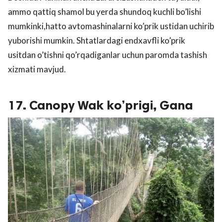
ammo qattiq shamol bu yerda shundoq kuchli bo’lishi
mumkinki,hatto avtomashinalarni ko’prik ustidan uchirib
yuborishi mumkin. Shtatlardagi endxavfli ko’prik
usitdan o’tishni qo’rqadiganlar uchun paromda tashish
xizmati mavjud.
17. Canopy Wak ko’prigi, Gana