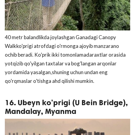
40 metr balandlikda joylashgan Ganadagi Canopy
Walkko’prigi atrofdagi o’rmonga ajoyib manzarano
ochib beradi. Ko’prik ikki tomonlamadaraxtlar orasida
yotqizib qo’yilgan taxtalar va bog’langan arqonlar
yordamida yasalgan,shuning uchun undan eng
qo’rqmaslar o’tishga ahd qilishi mumkin.
16. Ubeyn ko’prigi (U Bein Bridge),
Mandalay, Myanma