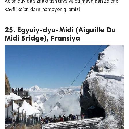
Xo’sh,quyida sizga o’tish tavsiya etilmaydigan 25 eng
xavfli ko’priklarni namoyon qilamiz!
25. Egyuiy-dyu-Midi (Aiguille Du
Midi Bridge), Fransiya