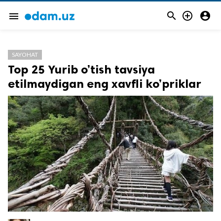



menu
SAYOHAT
Top 25 Yurib o’tish tavsiya
etilmaydigan eng xavfli ko’priklar