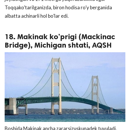
Toqqako’tarilganizda, biron hodisa ro’y berganida
albatta achinarli hol bo’lar edi.
18. Makinak ko’prigi (Mackinac
Bridge), Michigan shtati, AQSH
Boshida Makinak ancha zararsizuskunadek tuyuladi,