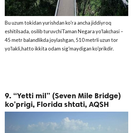
Bu uzum tokidan yurishdan ko’ra ancha jiddiyroq
eshitilsada, osilib turuvchiTaman Negara yo’lakchasi –
45 metr balandlikda joylashgan, 510 metrli uzun tor
yo’lakli,hatto ikkita odam sig’maydigan ko’prikdir.
9. “Yetti mil” (Seven Mile Bridge)
ko’prigi, Florida shtati, AQSH