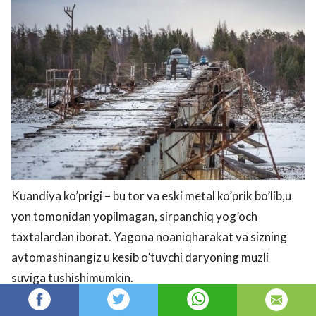
Kuandiya ko’prigi – bu tor va eski metal ko’prik bo’lib,u
yon tomonidan yopilmagan, sirpanchiq yog’och
taxtalardan iborat. Yagona noaniqharakat va sizning
avtomashinangiz u kesib o’tuvchi daryoning muzli
suviga tushishimumkin.