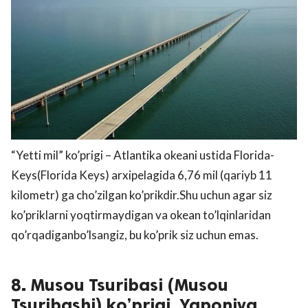
“Yetti mil” ko’prigi – Atlantika okeani ustida Florida-
Keys(Florida Keys) arxipelagida 6,76 mil (qariyb 11
kilometr) ga cho’zilgan ko’prikdir.Shu uchun agar siz
ko’priklarni yoqtirmaydigan va okean to’lqinlaridan
qo’rqadiganbo’lsangiz, bu ko’prik siz uchun emas.
8. Musou Tsuribasi (Musou
Tsuribashi) ko’prigi, Yaponiya