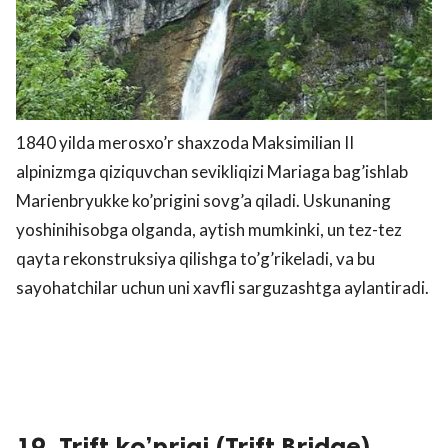
1840 yilda merosxo’r shaxzoda Maksimilian II
alpinizmga qiziquvchan sevikliqizi Mariaga bag’ishlab
Marienbryukke ko’prigini sovg’a qiladi. Uskunaning
yoshinihisobga olganda, aytish mumkinki, un tez-tez
qayta rekonstruksiya qilishga to’g’rikeladi, va bu
sayohatchilar uchun uni xavfli sarguzashtga aylantiradi.
19. Trift ko’prigi (Trift Bridge),