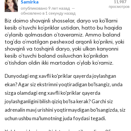
Samirka
11,987
просмотров
опубликовано
9 лет назад
—
обновлено в
1 секунду назад
Biz doimo shovqinli shosselar, daryo va ko’llarni
kesib o’tuvchi ko’priklar ustidan, hatto bu haqida
o’ylanib qolmasdan o’taveramiz. Ammo baland
tog’da o’rnatilgan peshexod arqonli ko’prikni, yoki
shovqinli va toshqinli daryo, yoki ulkan kanyonni
kesib o’tuvchi baland osiluvchan ko’prikdan
lar
o’tishdan oldin ikki martadan o’ylab ko’ramiz.
 права защищены.
Dunyodagi eng xavfli ko’priklar qayerda joylashgan
ekan? Agar siz ekstrimni yoqtiradigan bo’lsangiz, unda
sizga olamdagi eng xavfli ko’priklar qayerda
joylashganligini bilish qiziq bo’lsa kerak? Garchi siz
adrenalin mavj urishini yoqtirmaydigan bo’lsangizda, siz
uchun ushbu ma’lumotning juda foydasi tegadi.