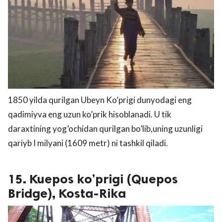
1850 yilda qurilgan Ubeyn Ko’prigi dunyodagi eng
qadimiyva eng uzun ko’prik hisoblanadi. U tik
daraxtining yog’ochidan qurilgan bo’lib,uning uzunligi
qariyb I milyani (1609 metr) ni tashkil qiladi.
15. Kuepos ko’prigi (Quepos
Bridge), Kosta-Rika