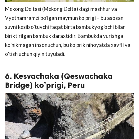
Mekong Deltasi (Mekong Delta) dagi mashhur va
Vyetnamramzi bo’lgan maymun ko’prigi – bu asosan
suvni kesib o’tuvchi faqat birta bambukyog’ochi bilan
biriktirilgan bambuk daraxtidir. Bambukda yurishga
ko’nikmagan insonuchun, bu ko’prik nihoyatda xavfli va
o’tish uchun qiyin tuyuladi.
6. Kesvachaka (Qeswachaka
Bridge) ko’prigi, Peru