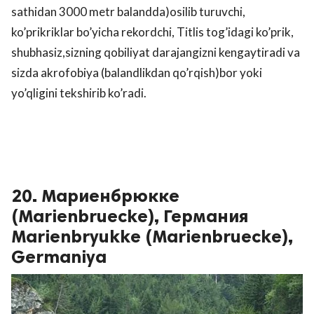
sathidan 3000 metr balandda)osilib turuvchi,
ko’prikriklar bo’yicha rekordchi, Titlis tog’idagi ko’prik,
shubhasiz,sizning qobiliyat darajangizni kengaytiradi va
sizda akrofobiya (balandlikdan qo’rqish)bor yoki
yo’qligini tekshirib ko’radi.
20. Мариенбрюкке
(Marienbruecke), Германия
Marienbryukke (Marienbruecke),
Germaniya