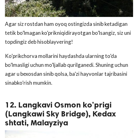
Agar siz rostdan ham oyoq ostingizda sinib ketadigan
tetik bo’lmagan ko’prikniqidirayotgan bo’lsangiz, siz uni
topdingiz deb hisoblayvering!
Ko’prikchorva mollarini haydashda ularning to’da
bo’lmasligi uchun mo’ljallab qurilganedi. Shuning uchun
agar u bexosdan sinib qolsa, ba’zi hayvonlar tajribasini
sinabko’rish mumkin.
12. Langkavi Osmon ko’prigi
(Langkawi Sky Bridge), Kedax
shtati, Malayziya