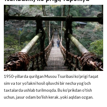
1950-yillarda qurilgan Musou Tsuribasi ko’prigi faqat
sim va tor yo’lakni hosil qiluvchi bir necha yog’och
taxtalarda ushlab turilmoqda. Bu ko’prikdan o’tish
uchun, jasur odam bo’lish kerak..yoki aqldan ozgan.