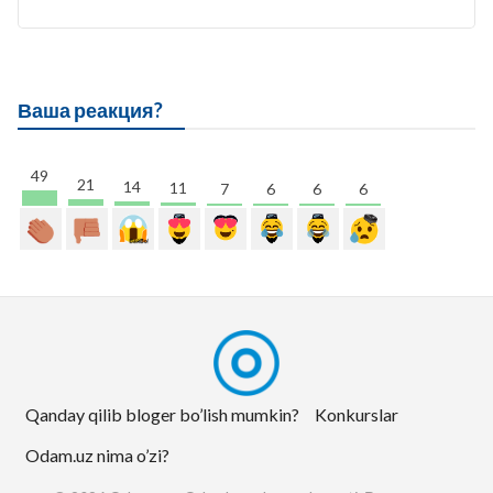
Ваша реакция?
49
21
14
11
7
6
6
6
Qanday qilib bloger bo’lish mumkin?
Konkurslar
Odam.uz nima o’zi?