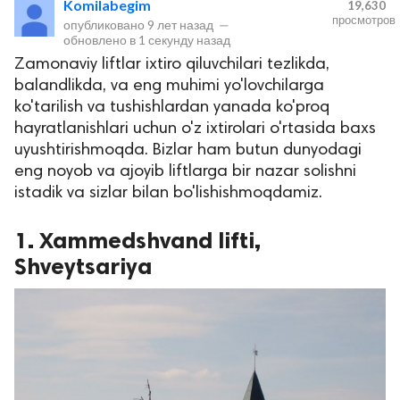
Komilabegim
19,630
просмотров
опубликовано
9 лет назад
—
обновлено в
1 секунду назад
Zamonaviy liftlar ixtiro qiluvchilari tezlikda,
balandlikda, va eng muhimi yo'lovchilarga
ko'tarilish va tushishlardan yanada ko'proq
hayratlanishlari uchun o'z ixtirolari o'rtasida baxs
uyushtirishmoqda. Bizlar ham butun dunyodagi
eng noyob va ajoyib liftlarga bir nazar solishni
lar
istadik va sizlar bilan bo'lishishmoqdamiz.
 права защищены.
1. Xammedshvand lifti,
Shveytsariya