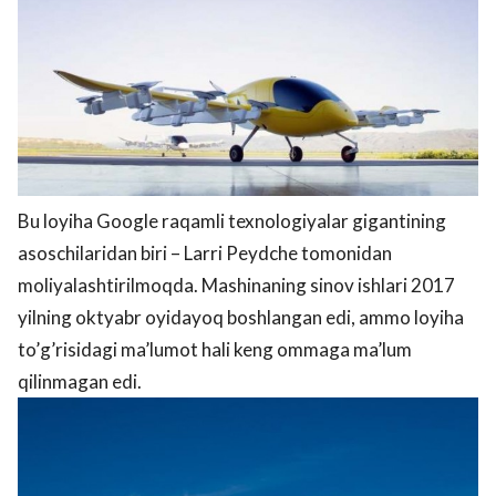
Bu loyiha Google raqamli texnologiyalar gigantining
asoschilaridan biri – Larri Peydche tomonidan
moliyalashtirilmoqda. Mashinaning sinov ishlari 2017
yilning oktyabr oyidayoq boshlangan edi, ammo loyiha
to’g’risidagi ma’lumot hali keng ommaga ma’lum
qilinmagan edi.