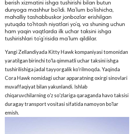
berish xizmatini ishga tushirishi bilan butun
dunyoga mashhur bo’ldi. Ma’lum bo’lishicha,
mahalliy tashabbuskor jonbozlar erishilgan
yutuqda to’htash niyatlari yo’q, va shuning uchun
ham yaqin vaqtlarda ilk uchar taksini ishga
tushirishlari to’g’risida ma’lum qildilar.
Yangi Zellandiyada Kitty Hawk kompaniyasi tomonidan
yaratilgan birinchi to’la qimmatli uchar taksini ishga
tushirilishiga jadal tayyorgalik ko’rilmoqda. Yaqinda
Cora Hawk nomidagi uchar apparatning oxirgi sinovlari
muvaffaqiyat bilan yakunlandi. Ishlab
chiqaruvchilarning o’z so’zlariga qaraganda havo taksisi
duragay transport vositasi sifatida namoyon bo’lar
emish.