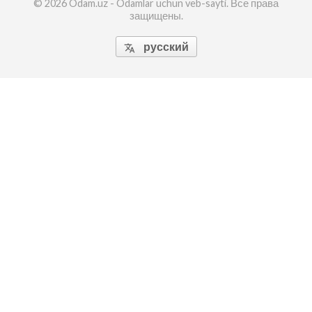
© 2026 Odam.uz - Odamlar uchun veb-sayti. Все права
защищены.
русский
