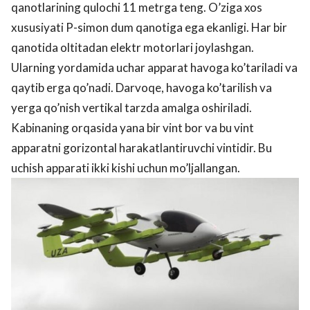
qanotlarining qulochi 11 metrga teng. O’ziga xos
xususiyati P-simon dum qanotiga ega ekanligi. Har bir
qanotida oltitadan elektr motorlari joylashgan.
Ularning yordamida uchar apparat havoga ko’tariladi va
qaytib erga qo’nadi. Darvoqe, havoga ko’tarilish va
yerga qo’nish vertikal tarzda amalga oshiriladi.
Kabinaning orqasida yana bir vint bor va bu vint
apparatni gorizontal harakatlantiruvchi vintidir. Bu
uchish apparati ikki kishi uchun mo’ljallangan.