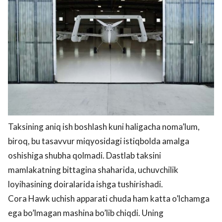
Taksining aniq ish boshlash kuni haligacha noma’lum,
biroq, bu tasavvur miqyosidagi istiqbolda amalga
oshishiga shubha qolmadi. Dastlab taksini
mamlakatning bittagina shaharida, uchuvchilik
loyihasining doiralarida ishga tushirishadi.
Cora Hawk uchish apparati chuda ham katta o’lchamga
ega bo’lmagan mashina bo’lib chiqdi. Uning