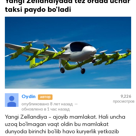
Yangi Zellandiyada tez orada uchar
taksi paydo bo’ladi
Oydin
9,226
автор
просмотров
опубликовано
8 лет назад
—
обновлено в
1 час назад
Yangi Zellandiya – ajoyib mamlakat. Hali uncha
uzoq bo’lmagan vaqt oldin bu mamlakat
dunyoda birinchi bo’lib havo kuryerlik yetkazib