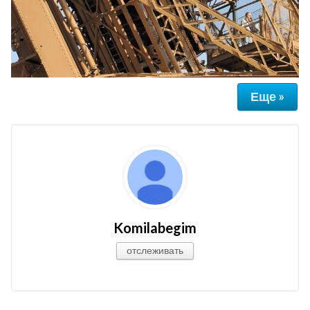
Еще »
Komilabegim
отслеживать