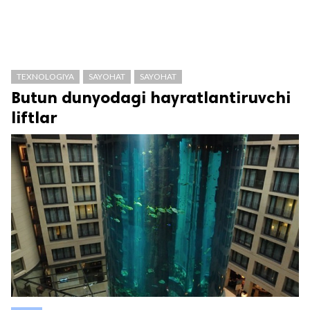
TEXNOLOGIYA
SAYOHAT
SAYOHAT
Butun dunyodagi hayratlantiruvchi
liftlar