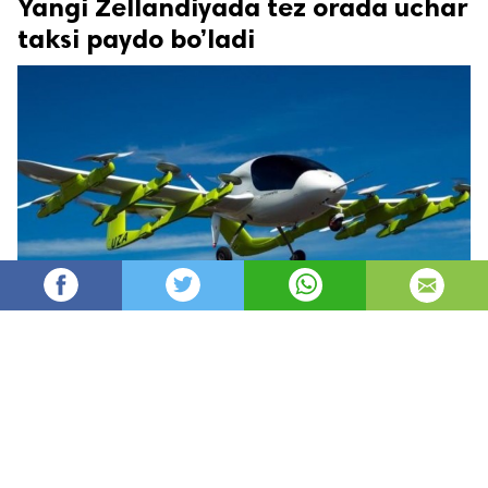
Yangi Zellandiyada tez orada uchar
taksi paydo bo’ladi
Oydin
9,229
автор
просмотров
опубликовано
8 лет назад
—
обновлено в
2 часа назад
Yangi Zellandiya – ajoyib mamlakat. Hali uncha
uzoq bo’lmagan vaqt oldin bu mamlakat
dunyoda birinchi bo’lib havo kuryerlik yetkazib