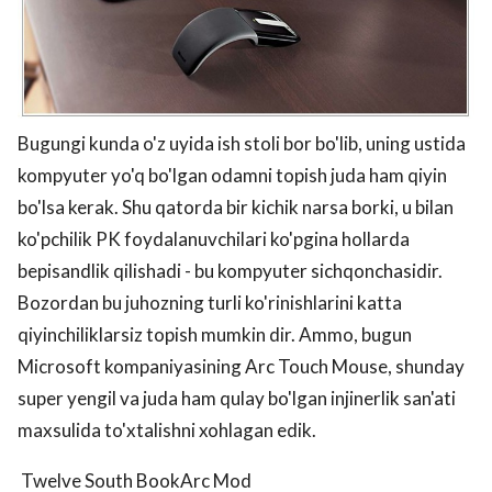
Bugungi kunda o'z uyida ish stoli bor bo'lib, uning ustida
kompyuter yo'q bo'lgan odamni topish juda ham qiyin
bo'lsa kerak. Shu qatorda bir kichik narsa borki, u bilan
ko'pchilik PK foydalanuvchilari ko'pgina hollarda
bepisandlik qilishadi - bu kompyuter sichqonchasidir.
Bozordan bu juhozning turli ko'rinishlarini katta
qiyinchiliklarsiz topish mumkin dir. Ammo, bugun
Microsoft kompaniyasining Arc Touch Mouse, shunday
super yengil va juda ham qulay bo'lgan injinerlik san'ati
maxsulida to'xtalishni xohlagan edik.
Twelve South BookArc Mod