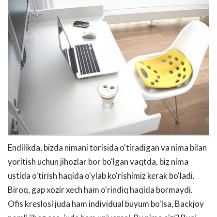
Endilikda, bizda nimani torisida o'tiradigan va nima bilan
yoritish uchun jihozlar bor bo'lgan vaqtda, biz nima
ustida o'tirish haqida o'ylab ko'rishimiz kerak bo'ladi.
Biroq, gap xozir xech ham o'rindiq haqida bormaydi.
Ofis kreslosi juda ham individual buyum bo'lsa, Backjoy