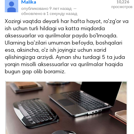
Malika
10,226
просмотров
опубликовано
9 лет назад
—
обновлено в
1 секунду назад
Xozirgi vaqtda deyarli har hafta hayot, ro'zg'or va
ish uchun turli hildagi va katta miqdorda
aksessuarlar va qurilmalar paydo bo'lmoqda.
Ularning ba'zilari umuman befoyda, boshqalari
esa, aksincha, o'z ish joyingiz uchun xarid
qilishingizga arziydi. Aynan shu turdagi 5 ta juda
lar
yorqin misolli aksessuarlar va qurilmalar haqida
bugun gap olib boramiz.
 права защищены.