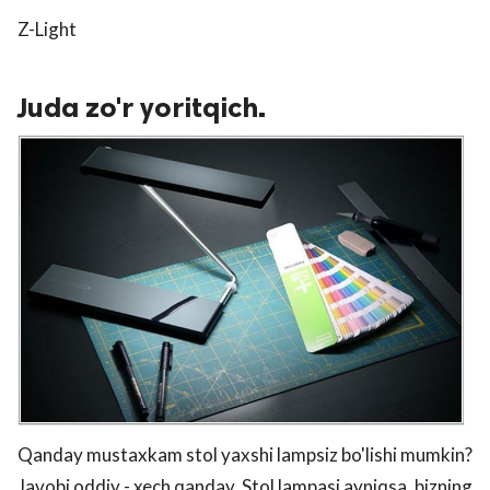
Z-Light
Juda zo'r yoritqich.
Qanday mustaxkam stol yaxshi lampsiz bo'lishi mumkin?
Javobi oddiy - xech qanday. Stol lampasi ayniqsa, bizning