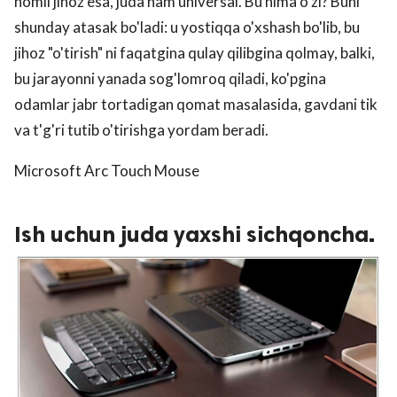
nomli jihoz esa, juda ham universal. Bu nima o'zi? Buni
shunday atasak bo'ladi: u yostiqqa o'xshash bo'lib, bu
jihoz "o'tirish" ni faqatgina qulay qilibgina qolmay, balki,
bu jarayonni yanada sog'lomroq qiladi, ko'pgina
odamlar jabr tortadigan qomat masalasida, gavdani tik
va t'g'ri tutib o'tirishga yordam beradi.
Microsoft Arc Touch Mouse
Ish uchun juda yaxshi sichqoncha.