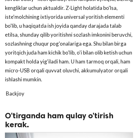
kengliklar uchun aktualdir. Z-Light holatida bo'lsa,
iste'molchining ixtiyorida universal yoritish elementi
bo'lib, u haqiqatda ish joyida qanday darajada talab
etilsa, shunday qilib yoritishni sozlash imkonini beruvchi,
sozlashning chuqur pog'onalariga ega. Shu bilan birga
yoritqich juda ham kichik bo'lib, o'i bilan olib ketish uchun
kompakt holda yig'iladi ham. U ham tarmoq orqali, ham
micro-USB orqali quvvat oluvchi, akkumulyator orqali
ishlashi mumkin.
Backjoy
O'tirganda ham qulay o'tirish
kerak.