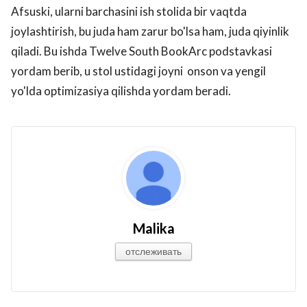
Afsuski, ularni barchasini ish stolida bir vaqtda
joylashtirish, bu juda ham zarur bo'lsa ham, juda qiyinlik
qiladi. Bu ishda Twelve South BookArc podstavkasi
yordam berib, u stol ustidagi joyni onson va yengil
yo'lda optimizasiya qilishda yordam beradi.
Malika
отслеживать