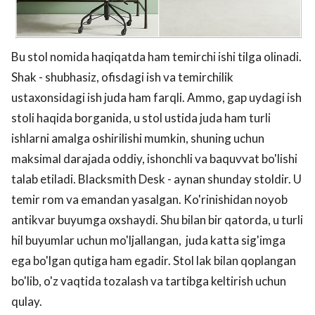
Bu stol nomida haqiqatda ham temirchi ishi tilga olinadi.
Shak - shubhasiz, ofisdagi ish va temirchilik
ustaxonsidagi ish juda ham farqli. Ammo, gap uydagi ish
stoli haqida borganida, u stol ustida juda ham turli
ishlarni amalga oshirilishi mumkin, shuning uchun
maksimal darajada oddiy, ishonchli va baquvvat bo'lishi
talab etiladi. Blacksmith Desk - aynan shunday stoldir. U
temir rom va emandan yasalgan. Ko'rinishidan noyob
antikvar buyumga oxshaydi. Shu bilan bir qatorda, u turli
hil buyumlar uchun mo'ljallangan, juda katta sig'imga
ega bo'lgan qutiga ham egadir. Stol lak bilan qoplangan
bo'lib, o'z vaqtida tozalash va tartibga keltirish uchun
qulay.