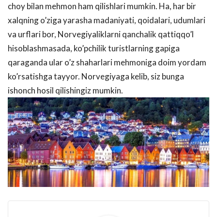
choy bilan mehmon ham qilishlari mumkin. Ha, har bir
xalqning o’ziga yarasha madaniyati, qoidalari, udumlari
va urflari bor, Norvegiyaliklarni qanchalik qattiqqo’l
hisoblashmasada, ko’pchilik turistlarning gapiga
qaraganda ular o’z shaharlari mehmoniga doim yordam
ko’rsatishga tayyor. Norvegiyaga kelib, siz bunga
ishonch hosil qilishingiz mumkin.