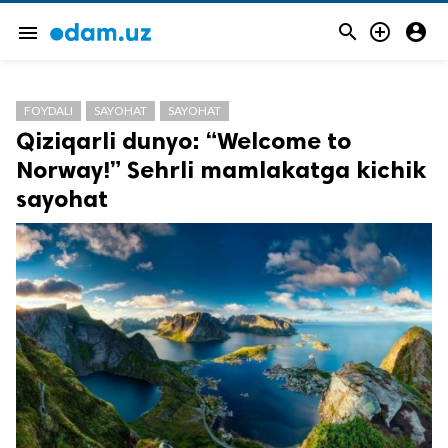



menu
FOYDALI
SAYOHAT
SAYOHAT
Qiziqarli dunyo: “Welcome to
Norway!” Sehrli mamlakatga kichik
sayohat