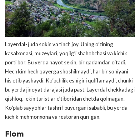
Layerdal- juda sokin va tinch joy. Uning o’zining
kasalxonasi, muzeylari, yoqilg’i shahobchasi va kichik
porti bor. Bu yerda hayot sekin, bir qadamdan o’tadi.
Hech kim hech qayerga shoshilmaydi, har bir soniyani
his etib yashaydi. Ko’pchilik eshigini qulflamaydi, chunki
bu yerda jinoyat darajasi juda past. Layerdal chekkadagi
qishloq, lekin turistlar e’tiboridan chetda qolmagan.
Ko’plab sayyohlar tashrif buyurgani sababli, bu yerda
kichik mehmonxona va restoran qurilgan.
Flom