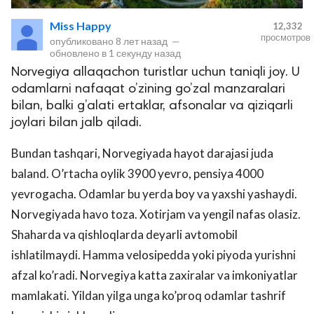
Miss Happy
12,332
просмотров
опубликовано
8 лет назад
—
обновлено в
1 секунду назад
Norvegiya allaqachon turistlar uchun taniqli joy. U
odamlarni nafaqat o’zining go’zal manzaralari
bilan, balki g’alati ertaklar, afsonalar va qiziqarli
joylari bilan jalb qiladi.
lar
Bundan tashqari, Norvegiyada hayot darajasi juda
baland. O’rtacha oylik 3900 yevro, pensiya 4000
 права защищены.
yevrogacha. Odamlar bu yerda boy va yaxshi yashaydi.
Norvegiyada havo toza. Xotirjam va yengil nafas olasiz.
Shaharda va qishloqlarda deyarli avtomobil
ishlatilmaydi. Hamma velosipedda yoki piyoda yurishni
afzal ko’radi. Norvegiya katta zaxiralar va imkoniyatlar
mamlakati. Yildan yilga unga ko’proq odamlar tashrif