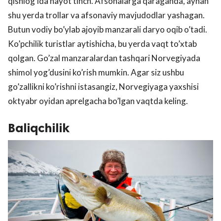
qishlog’ida hayot tinch. Afsonalarga qaraganda, aynan
shu yerda trollar va afsonaviy mavjudodlar yashagan.
Butun vodiy bo’ylab ajoyib manzarali daryo oqib o’tadi.
Ko’pchilik turistlar aytishicha, bu yerda vaqt to’xtab
qolgan. Go’zal manzaralardan tashqari Norvegiyada
shimol yog’dusini ko’rish mumkin. Agar siz ushbu
go’zallikni ko’rishni istasangiz, Norvegiyaga yaxshisi
oktyabr oyidan aprelgacha bo’lgan vaqtda keling.
Baliqchilik