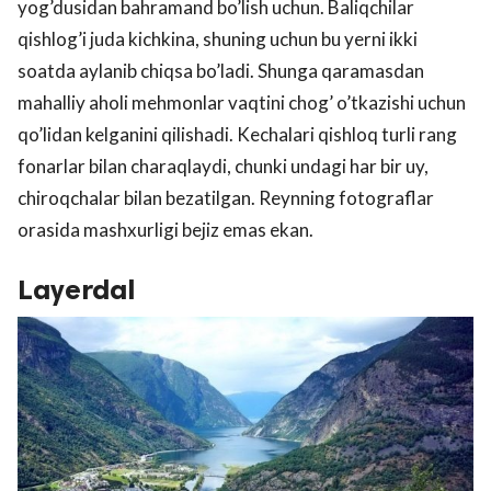
yog’dusidan bahramand bo’lish uchun. Baliqchilar
qishlog’i juda kichkina, shuning uchun bu yerni ikki
soatda aylanib chiqsa bo’ladi. Shunga qaramasdan
mahalliy aholi mehmonlar vaqtini chog’ o’tkazishi uchun
qo’lidan kelganini qilishadi. Kechalari qishloq turli rang
fonarlar bilan charaqlaydi, chunki undagi har bir uy,
chiroqchalar bilan bezatilgan. Reynning fotograflar
orasida mashxurligi bejiz emas ekan.
Layerdal