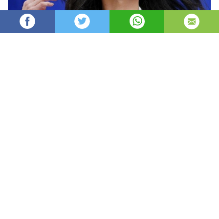
Miss Happy
19,074
просмотров
опубликовано
8 лет назад
—
обновлено в
17 часов назад
Go’zallik ideal darajada bo’lishi uchun zamonaviy
odamlar operatsiya stoliga yotishga tayyor,
jarroxlar esa odamlarni tanib bo’lmas darajada
mo’jiza sodir etishadi. Biroq, bunday
operatsiyalarni qildirishdan oldin, moda tez
o’zgaruvchan ekanligini unutib qo’ymang,
operatsiya natijalari esa tez orada actual
bo’lmaydi.
Kaftdagi chiziqlarni o‘zgartirish