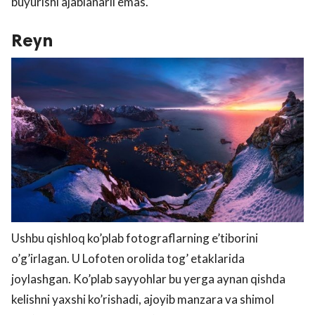
buyurishi ajablanarli emas.
Reyn
Ushbu qishloq ko’plab fotograflarning e’tiborini
o’g’irlagan. U Lofoten orolida tog’ etaklarida
joylashgan. Ko’plab sayyohlar bu yerga aynan qishda
kelishni yaxshi ko’rishadi, ajoyib manzara va shimol