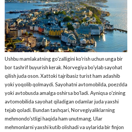
Ushbu mamlakatning go’zalligini ko’rish uchun unga bir
bor tashrif buyurish kerak. Norvegiya bo’ylab sayohat
qilish juda oson. Xattoki tajribasiz turist ham adashib
yoki yoqolib qolmaydi. Sayohatni avtomobilda, poezdda
yoki avtobusda amalga oshirsa bo’ladi. Ayniqsa o’zining
avtomobilida sayohat qiladigan odamlar juda yaxshi
tejab qoladi. Bundan tashqari, Norvegiyaliklarning
mehmondo’stligi haqida ham unutmang. Ular
mehmonlarni yaxshi kutib olishadi va uylarida bir finjon