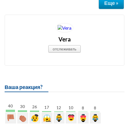
Еще »
Vera
отслеживать
Ваша реакция?
40
30
26
17
12
10
8
8