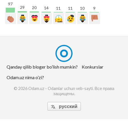
97
29
20
14
11
11
10
9
Qanday qilib bloger bo’lish mumkin?
Konkurslar
Odam.uz nima o’zi?
© 2026 Odam.uz - Odamlar uchun veb-sayti. Все права
защищены.
русский
