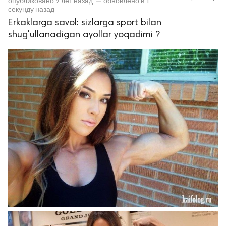
опубликовано
9 лет назад
—
обновлено в
1
секунду назад
Erkaklarga savol: sizlarga sport bilan
shug'ullanadigan ayollar yoqadimi ?
lar
 права защищены.