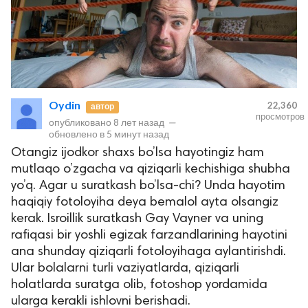
Oydin
22,360
автор
просмотров
опубликовано
8 лет назад
—
обновлено в
5 минут назад
Otangiz ijodkor shaxs bo’lsa hayotingiz ham
mutlaqo o’zgacha va qiziqarli kechishiga shubha
yo’q. Agar u suratkash bo’lsa-chi? Unda hayotim
haqiqiy fotoloyiha deya bemalol ayta olsangiz
kerak. Isroillik suratkash Gay Vayner va uning
rafiqasi bir yoshli egizak farzandlarining hayotini
ana shunday qiziqarli fotoloyihaga aylantirishdi.
Ular bolalarni turli vaziyatlarda, qiziqarli
holatlarda suratga olib, fotoshop yordamida
ularga kerakli ishlovni berishadi.