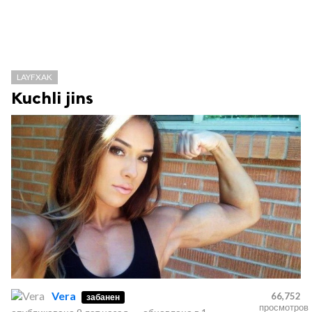
LAYFXAK
Kuchli jins
Vera
66,752
забанен
просмотров