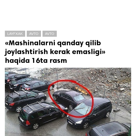
LAYFXAK
AVTO
AVTO
«Mashinalarni qanday qilib
joylashtirish kerak emasligi»
haqida 16ta rasm