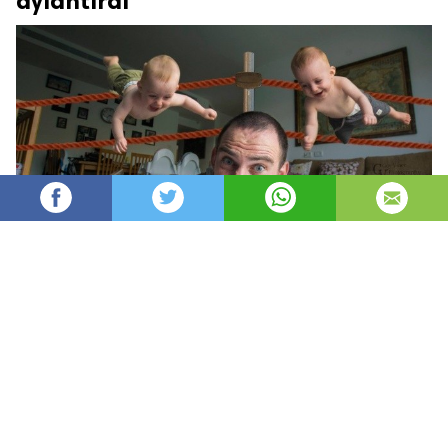
aylantirdi
Oydin
22,355
автор
просмотров
опубликовано
8 лет назад
—
обновлено в
15 минут назад
Otangiz ijodkor shaxs bo’lsa hayotingiz ham
mutlaqo o’zgacha va qiziqarli kechishiga shubha
yo’q. Agar u suratkash bo’lsa-chi? Unda hayotim
haqiqiy fotoloyiha deya bemalol ayta olsangiz