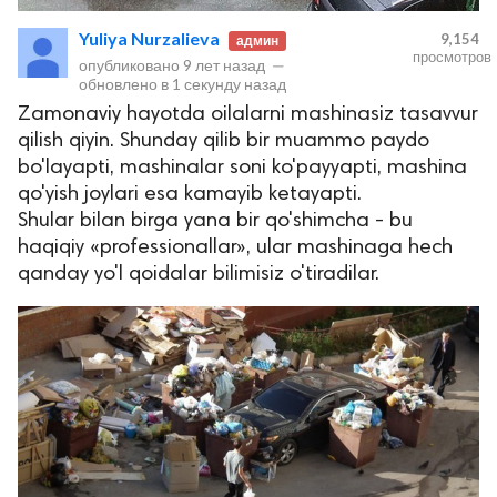
Yuliya Nurzalieva
9,154
админ
просмотров
опубликовано
9 лет назад
—
обновлено в
1 секунду назад
Zamonaviy hayotda oilalarni mashinasiz tasavvur
qilish qiyin. Shunday qilib bir muammo paydo
bo'layapti, mashinalar soni ko'payyapti, mashina
qo'yish joylari esa kamayib ketayapti.
Shular bilan birga yana bir qo'shimcha - bu
lar
haqiqiy «professionallar», ular mashinaga hech
qanday yo'l qoidalar bilimisiz o'tiradilar.
 права защищены.