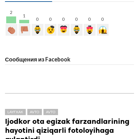
2
1
0
0
0
0
0
0
Сообщения из Facebook
LAYFXAK
AVTO
AVTO
Ijodkor ota egizak farzandlarining
hayotini qiziqarli fotoloyihaga