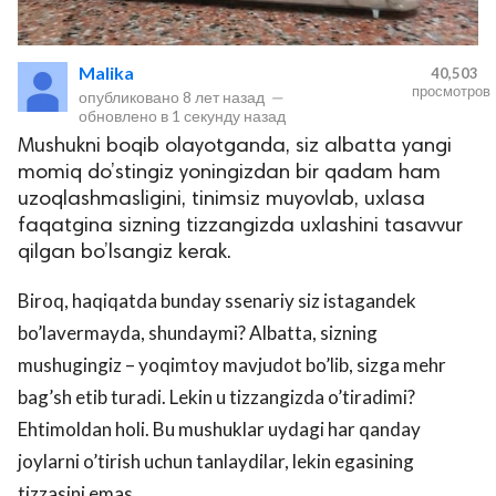
Malika
40,503
просмотров
опубликовано
8 лет назад
—
обновлено в
1 секунду назад
Mushukni boqib olayotganda, siz albatta yangi
momiq do’stingiz yoningizdan bir qadam ham
uzoqlashmasligini, tinimsiz muyovlab, uxlasa
faqatgina sizning tizzangizda uxlashini tasavvur
lar
qilgan bo’lsangiz kerak.
 права защищены.
Biroq, haqiqatda bunday ssenariy siz istagandek
bo’lavermayda, shundaymi? Albatta, sizning
mushugingiz – yoqimtoy mavjudot bo’lib, sizga mehr
bag’sh etib turadi. Lekin u tizzangizda o’tiradimi?
Ehtimoldan holi. Bu mushuklar uydagi har qanday
joylarni o’tirish uchun tanlaydilar, lekin egasining
tizzasini emas.