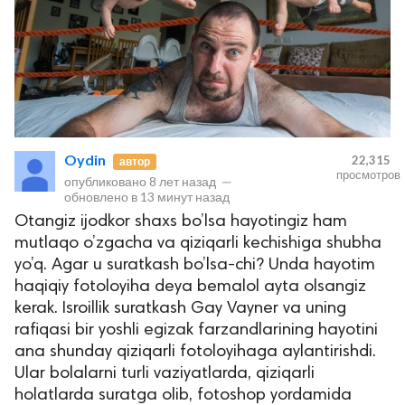
Oydin
22,315
автор
просмотров
опубликовано
8 лет назад
—
обновлено в
13 минут назад
Otangiz ijodkor shaxs bo’lsa hayotingiz ham
mutlaqo o’zgacha va qiziqarli kechishiga shubha
yo’q. Agar u suratkash bo’lsa-chi? Unda hayotim
haqiqiy fotoloyiha deya bemalol ayta olsangiz
kerak. Isroillik suratkash Gay Vayner va uning
rafiqasi bir yoshli egizak farzandlarining hayotini
ana shunday qiziqarli fotoloyihaga aylantirishdi.
Ular bolalarni turli vaziyatlarda, qiziqarli
holatlarda suratga olib, fotoshop yordamida