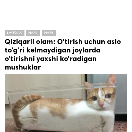
LAYFXAK
HAZIL
HAZIL
Qiziqarli olam: O’tirish uchun aslo
to’g’ri kelmaydigan joylarda
o’tirishni yaxshi ko’radigan
mushuklar