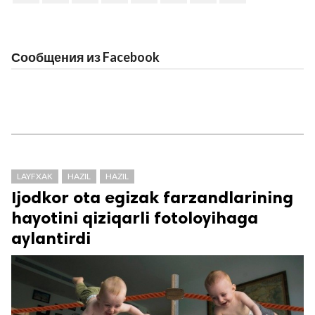
Сообщения из Facebook
LAYFXAK
HAZIL
HAZIL
Ijodkor ota egizak farzandlarining
hayotini qiziqarli fotoloyihaga
aylantirdi