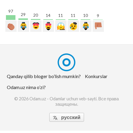
97
29
20
14
11
11
10
9
Qanday qilib bloger bo’lish mumkin?
Konkurslar
Odam.uz nima o’zi?
© 2026 Odam.uz - Odamlar uchun veb-sayti. Все права
защищены.
русский
