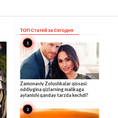
ТОП Статей за
Сегодня

51
Zamonaviy Zolushkalar qissasi:
oddiygina qizlarning malikaga
aylanishi qanday tarzda kechdi?