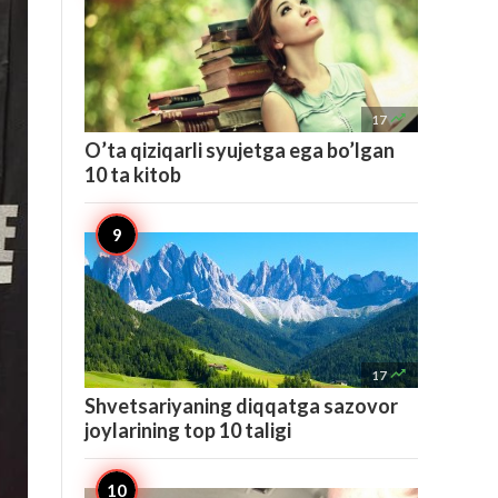

17
O’ta qiziqarli syujetga ega bo’lgan
10 ta kitob

17
Shvetsariyaning diqqatga sazovor
joylarining top 10 taligi