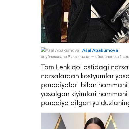
Asal Abakumova
опубликовано
9 лет назад
—
обновлено в
1 се
lar
Tom Lenk qol ostidagi narsa
 права защищены.
narsalardan kostyumlar yasab
parodiyalari bilan hammani l
yasalgan kiyimlari hammani d
parodiya qilgan yulduzlaning