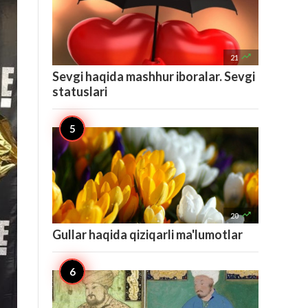

21
Sevgi haqida mashhur iboralar. Sevgi
statuslari

20
Gullar haqida qiziqarli ma'lumotlar