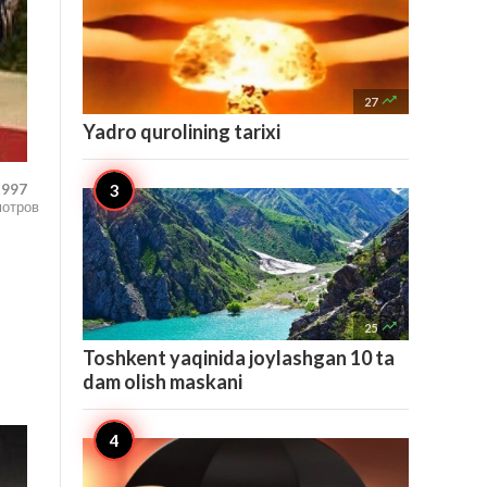

27
Yadro qurolining tarixi
,997
мотров

25
Toshkent yaqinida joylashgan 10 ta
dam olish maskani