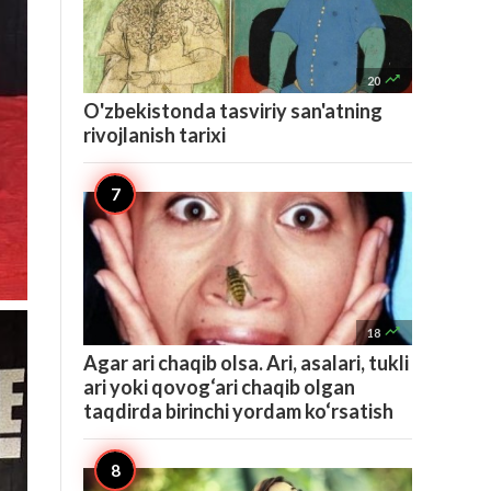

20
O'zbekistonda tasviriy san'atning
rivojlanish tarixi

18
Agar ari chaqib olsa. Ari, asalari, tukli
ari yoki qovog‘ari chaqib olgan
taqdirda birinchi yordam ko‘rsatish