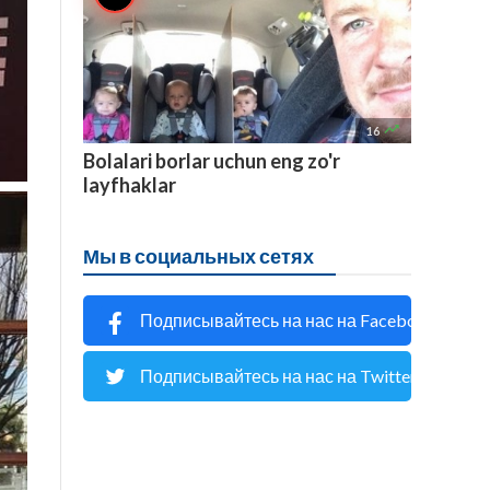

16
Bolalari borlar uchun eng zo'r
layfhaklar
Мы в социальных сетях
Подписывайтесь на нас на Facebook
Подписывайтесь на нас на Twitter