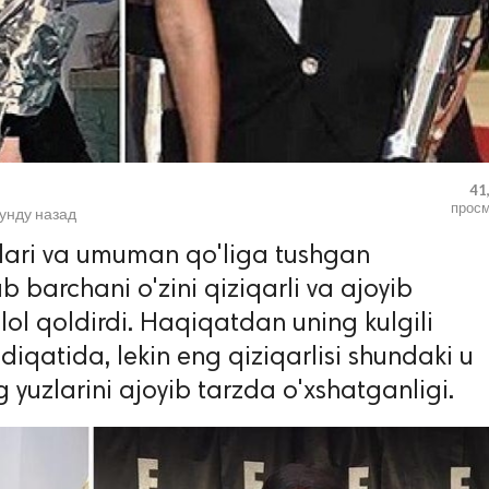
41
прос
кунду назад
lari va umuman qo'liga tushgan
 barchani o'zini qiziqarli va ajoyib
ol qoldirdi. Haqiqatdan uning kulgili
iqatida, lekin eng qiziqarlisi shundaki u
 yuzlarini ajoyib tarzda o'xshatganligi.