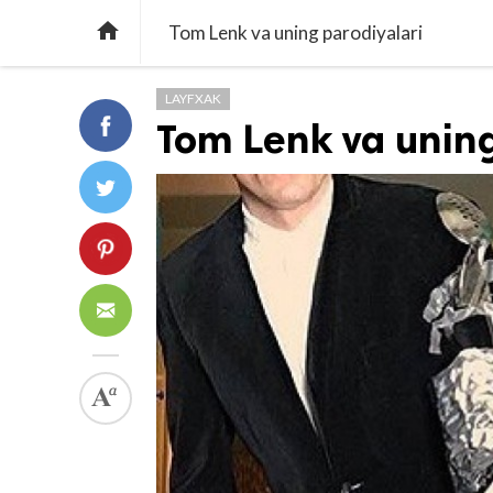

Tom Lenk va uning parodiyalari
LAYFXAK
Tom Lenk va uning