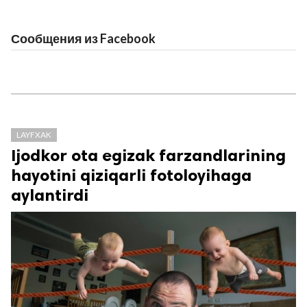
Сообщения из Facebook
LAYFXAK
Ijodkor ota egizak farzandlarining
hayotini qiziqarli fotoloyihaga
aylantirdi