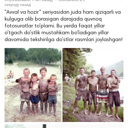
секунду назад
"Avval va hozir" seriyasidan juda ham qiziqarli va
kulguga olib borasigan darajada quvnoq
fotosuratlar to'plami. Bu yerda faqat yillar
o'tgach do'stlik mustahkam bo'ladigan yillar
davomida tekshirilga do'stlar rasmlari joylashgan!
lar
 права защищены.