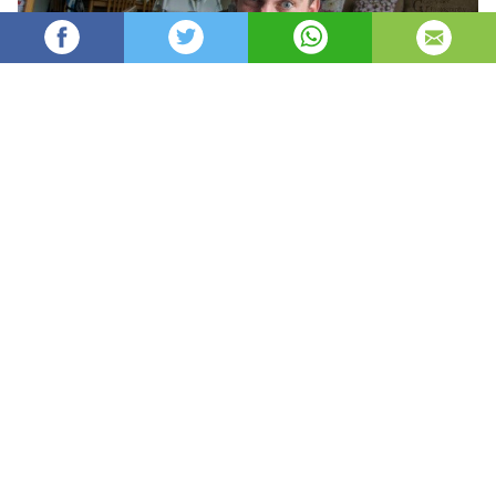
Oydin
22,353
автор
просмотров
опубликовано
8 лет назад
—
обновлено в
8 часов назад
Otangiz ijodkor shaxs bo’lsa hayotingiz ham
mutlaqo o’zgacha va qiziqarli kechishiga shubha
yo’q. Agar u suratkash bo’lsa-chi? Unda hayotim
haqiqiy fotoloyiha deya bemalol ayta olsangiz
kerak. Isroillik suratkash Gay Vayner va uning
rafiqasi bir yoshli egizak farzandlarining hayotini
ana shunday qiziqarli fotoloyihaga aylantirishdi.
Ular bolalarni turli vaziyatlarda, qiziqarli
holatlarda suratga olib, fotoshop yordamida
ularga kerakli ishlovni berishadi.