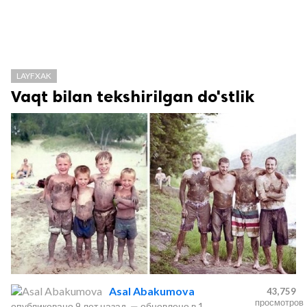
LAYFXAK
Vaqt bilan tekshirilgan do'stlik
Asal Abakumova
43,759
просмотров
опубликовано
9 лет назад
—
обновлено в
1