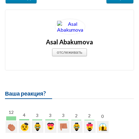
Asal Abakumova
отслеживать
Ваша реакция?
12
4
3
3
3
2
2
0