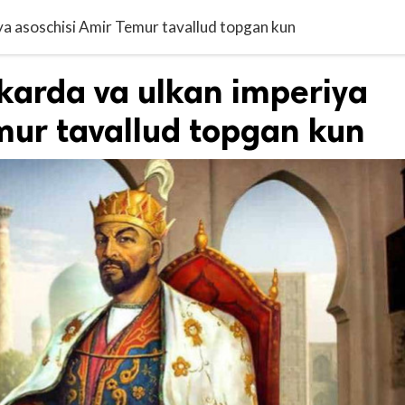
iya asoschisi Amir Temur tavallud topgan kun
rkarda va ulkan imperiya
mur tavallud topgan kun