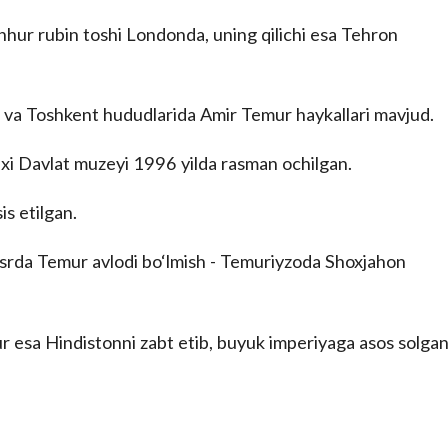
hur rubin toshi Londonda, uning qilichi esa Tehron
 va Toshkent hududlarida Amir Temur haykallari mavjud.
ixi Davlat muzeyi 1996 yilda rasman ochilgan.
is etilgan.
srda Temur avlodi bo‘lmish - Temuriyzoda Shoxjahon
r esa Hindistonni zabt etib, buyuk imperiyaga asos solgan