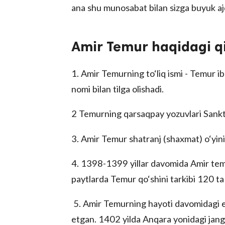
ana shu munosabat bilan sizga buyuk ajd
Amir Temur haqidagi qi
1. Amir Temurning to‘liq ismi - Temur ib
nomi bilan tilga olishadi.
2 Temurning qarsaqpay yozuvlari Sankt
3. Amir Temur shatranj (shaxmat) o‘yini
4. 1398-1399 yillar davomida Amir temu
paytlarda Temur qo‘shini tarkibi 120 ta h
5. Amir Temurning hayoti davomidagi eng
etgan. 1402 yilda Anqara yonidagi jan