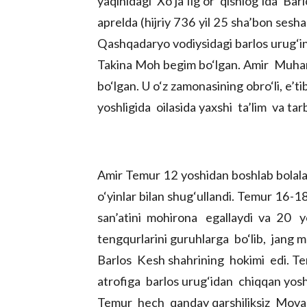
yaqinidagi Xo‘ja Ilg‘or qishlog‘ida Ba
aprelda (hijriy 736 yil 25 sha’bon sesh
Qashqadaryo vodiysidagi barlos urug‘inin
Takina Moh begim bo‘lgan. Amir Muha
bo‘lgan. U o‘z zamonasining obro‘li, e’ti
yoshligida oilasida yaxshi ta’lim va tar
Amir Temur 12 yoshidan boshlab bolalar
o‘yinlar bilan shug‘ullandi. Temur 16
san’atini mohirona egallaydi va 20 yo
tengqurlarini guruhlarga bo‘lib, jang 
Barlos Kesh shahrining hokimi edi. Te
atrofiga barlos urug‘idan chiqqan yos
Temur hech qanday qarshiliksiz Movar