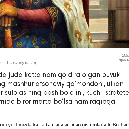
105
прос
о в
1 секунду назад
da juda katta nom qoldira olgan buyuk
eng mashhur afsonaviy qo‘mondoni, ulkan
r sulolasining bosh bo‘g‘ini, kuchli stratet
omida biror marta bo‘lsa ham raqibga
ni yurtimizda katta tantanalar bilan nishonlanadi. Biz ha