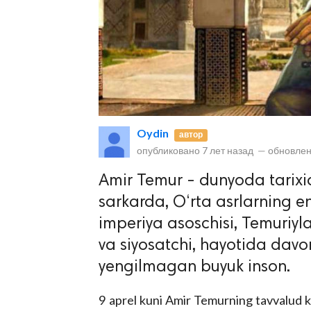
Oydin
автор
lar
опубликовано
7 лет назад
—
обновлен
 права защищены.
Amir Temur - dunyoda tarixi
sarkarda, O‘rta asrlarning 
imperiya asoschisi, Temuriyla
va siyosatchi, hayotida dav
yengilmagan buyuk inson.
9 aprel kuni Amir Temurning tavvalud ku