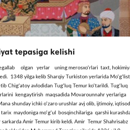
at tepasiga kelishi
llab olgan yerlar uning merosxo‘rlari taxt, hokimi
di. 1348 yilga kelib Sharqiy Turkiston yerlarida Mo‘g‘lis
 etib Chig‘atoy avlodidan Tug‘luq Temur ko‘tarildi. Tug‘luq
larini kengaytirish maqsadida Movarounnahr yerlariga
na shunday ichki o‘zaro urushlar avj olib, ijtimoiy, iqtisod
a tarix maydoniga mo‘g‘ul bosqinchilariga qarshi kurashd
 sarkarda Amir Temur kirib keldi. Amir Temur Shahrisabz