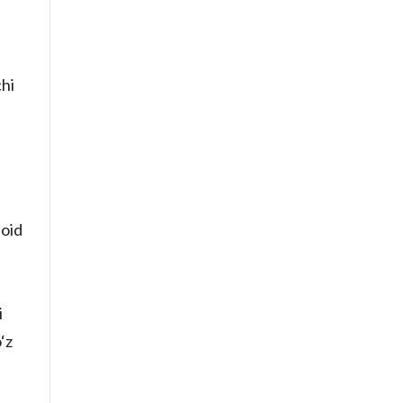
hi
 oid
i
‘z