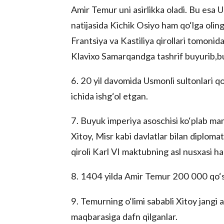
Amir Temur uni asirlikka oladi. Bu esa U
natijasida Kichik Osiyo ham qo‘lga oli
Frantsiya va Kastiliya qirollari tomonid
Klavixo Samarqandga tashrif buyurib,b
6. 20 yil davomida Usmonli sultonlari q
ichida ishg‘ol etgan.
7. Buyuk imperiya asoschisi ko‘plab maml
Xitoy, Misr kabi davlatlar bilan diplom
qiroli Karl VI maktubning asl nusxasi 
8. 1404 yilda Amir Temur 200 000 qo‘shi
9. Temurning o‘limi sababli Xitoy jang
maqbarasiga dafn qilganlar.