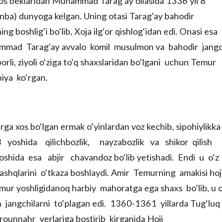
rlos beklaridan Muhammad Tarag‘ay oilasida 1336 yil 8
anba) dunyoga kelgan. Uning otasi Tarag‘ay bahodir
g boshlig‘i bo‘lib, Xoja ilg‘or qishlog‘idan edi. Onasi esa
mmad Tarag‘ay avvalo komil musulmon va bahodir jangc
borli, ziyoli o‘ziga to‘q shaxslaridan bo‘lgani uchun Temur
biya ko‘rgan.
ga xos bo‘lgan ermak o‘yinlardan voz kechib, sipohiylikka
-18 yoshida qilichbozlik, nayzabozlik va shikor qilish
shida esa abjir chavandoz bo‘lib yetishadi. Endi u o‘z
mashqlarini o‘tkaza boshlaydi. Amir Temurning amakisi hoj
mur yoshligidanoq harbiy mahoratga ega shaxs bo‘lib, u o
h jangchilarni to‘plagan edi. 1360-1361 yillarda Tug‘luq
ounnahr yerlariga bostirib kirganida Hoji