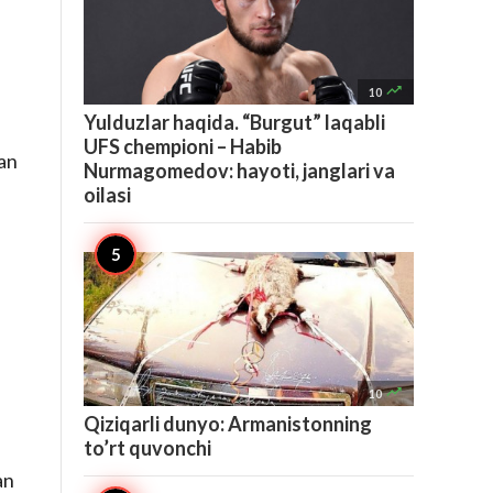

10
Yulduzlar haqida. “Burgut” laqabli
UFS chempioni – Habib
lan
Nurmagomedov: hayoti, janglari va
oilasi

10
Qiziqarli dunyo: Armanistonning
to’rt quvonchi
an