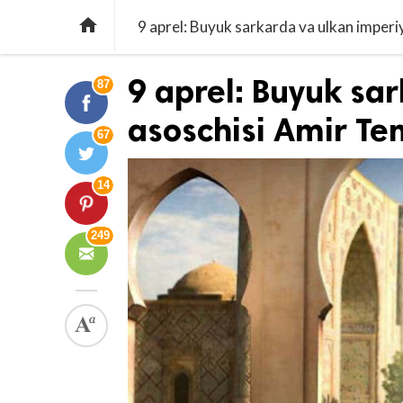

9 aprel: Buyuk sarkarda va ulkan imper
9 aprel: Buyuk sa
87
asoschisi Amir Te
67
14
249