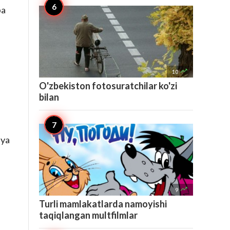
ba

10
O'zbekiston fotosuratchilar ko'zi
bilan
iya

9
Turli mamlakatlarda namoyishi
taqiqlangan multfilmlar