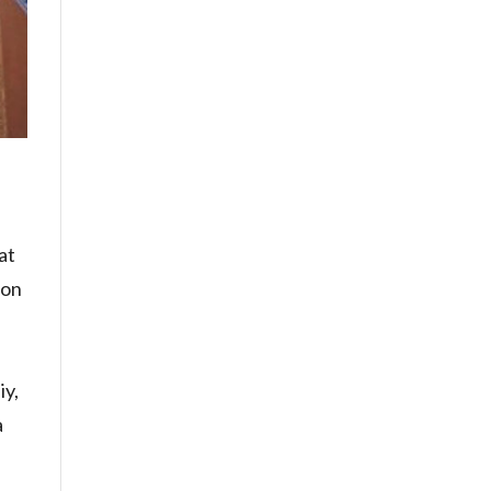
yat
ton
iy,
a