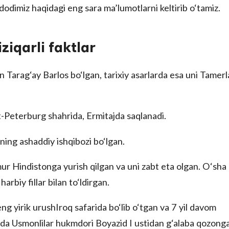
odimiz haqidagi eng sara ma’lumotlarni keltirib o‘tamiz.
ziqarli faktlar
n Tarag‘ay Barlos bo‘lgan, tarixiy asarlarda esa uni Tamer
-Peterburg shahrida, Ermitajda saqlanadi.
ning ashaddiy ishqibozi bo‘lgan.
r Hindistonga yurish qilgan va uni zabt eta olgan. O‘sha
arbiy fillar bilan to‘ldirgan.
 yirik urushIroq safarida bo‘lib o‘tgan va 7 yil davom
gda Usmonlilar hukmdori Boyazid I ustidan g‘alaba qozong