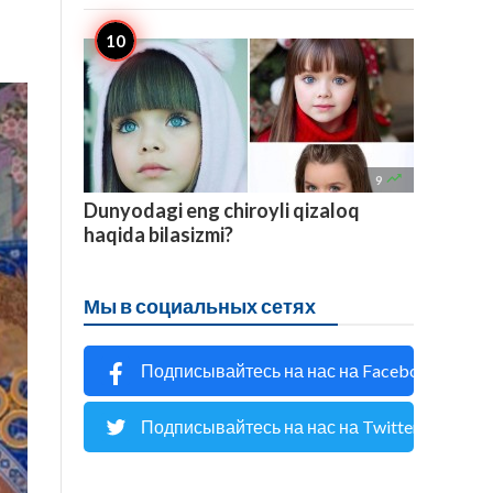

9
Dunyodagi eng chiroyli qizaloq
haqida bilasizmi?
Мы в социальных сетях
Подписывайтесь на нас на Facebook
Подписывайтесь на нас на Twitter