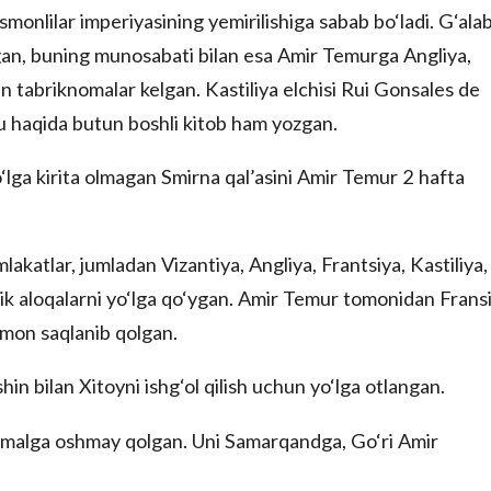
smonlilar imperiyasining yemirilishiga sabab bo‘ladi. G‘ala
ngan, buning munosabati bilan esa Amir Temurga Angliya,
an tabriknomalar kelgan. Kastiliya elchisi Rui Gonsales de
u haqida butun boshli kitob ham yozgan.
o‘lga kirita olmagan Smirna qal’asini Amir Temur 2 hafta
akatlar, jumladan Vizantiya, Angliya, Frantsiya, Kastiliya,
atik aloqalarni yo‘lga qo‘ygan. Amir Temur tomonidan Frans
hamon saqlanib qolgan.
n bilan Xitoyni ishg‘ol qilish uchun yo‘lga otlangan.
i amalga oshmay qolgan. Uni Samarqandga, Go‘ri Amir