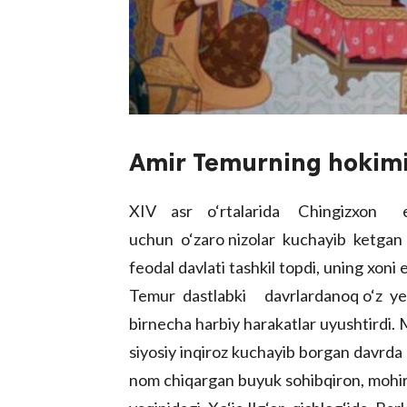
Amir Temurning hokimiy
XIV asr o‘rtalarida Chingizxon ega
uchun o‘zaro nizolar kuchayib ketgan e
feodal davlati tashkil topdi, uning xoni
Temur dastlabki davrlardanoq o‘z yer
birnecha harbiy harakatlar uyushtirdi. Ma
siyosiy inqiroz kuchayib borgan davrd
nom chiqargan buyuk sohibqiron, mohir