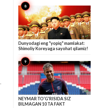

9
Dunyodagi eng "yopiq" mamlakat:
Shimoliy Koreyaga sayohat qilamiz!
.

9
NEYMAR TO‘G‘RISIDA SIZ
BILMAGAN 10 TA FAKT