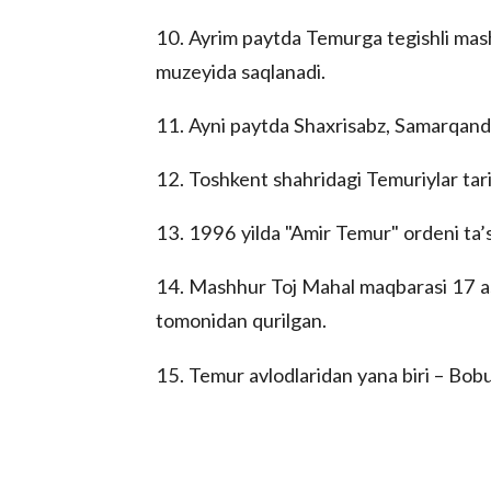
10. Ayrim paytda Temurga tegishli mash
muzeyida saqlanadi.
11. Ayni paytda Shaxrisabz, Samarqand
12. Toshkent shahridagi Temuriylar tar
13. 1996 yilda "Amir Temur" ordeni ta’s
14. Mashhur Toj Mahal maqbarasi 17 a
tomonidan qurilgan.
15. Temur avlodlaridan yana biri – Bobu