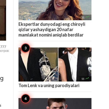

11
Ekspertlar dunyodagi eng chiroyli
qizlar yashaydigan 20 nafar
mamlakat nomini aniqlab berdilar
,777
мотров
eg

11
Tom Lenk va uning parodiyalari
m