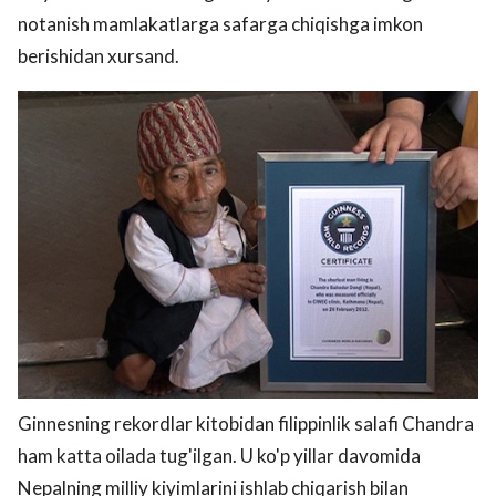
notanish mamlakatlarga safarga chiqishga imkon
berishidan xursand.
Ginnesning rekordlar kitobidan filippinlik salafi Chandra
ham katta oilada tug'ilgan. U ko'p yillar davomida
Nepalning milliy kiyimlarini ishlab chiqarish bilan