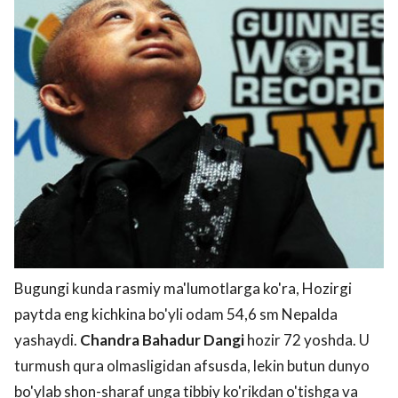
Bugungi kunda rasmiy ma'lumotlarga ko'ra, Hozirgi
paytda eng kichkina bo'yli odam 54,6 sm Nepalda
yashaydi.
Chandra Bahadur Dangi
hozir 72 yoshda. U
turmush qura olmasligidan afsusda, lekin butun dunyo
bo'ylab shon-sharaf unga tibbiy ko'rikdan o'tishga va