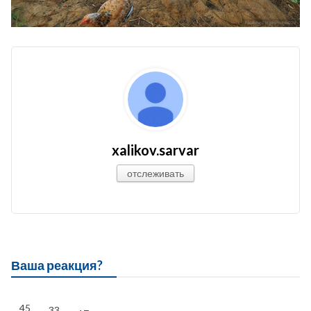
xalikov.sarvar
отслеживать
Ваша реакция?
45
33