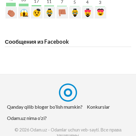
17
11
7
5
4
3
Сообщения из Facebook
Qanday qilib bloger bo’lish mumkin?
Konkurslar
Odam.uz nima o’zi?
© 2026 Odam.uz - Odamlar uchun veb-sayti. Все права
защищены.