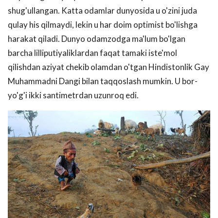
shug'ullangan. Katta odamlar dunyosida u o'zini juda
qulay his qilmaydi, lekin u har doim optimist bo'lishga
harakat qiladi. Dunyo odamzodga ma'lum bo'lgan
barcha lilliputiyaliklardan faqat tamaki iste'mol
qilishdan aziyat chekib olamdan o'tgan Hindistonlik Gay
Muhammadni Dangi bilan taqqoslash mumkin. U bor-
yo'g'i ikki santimetrdan uzunroq edi.