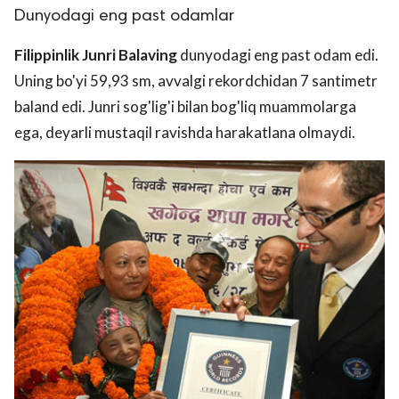
Dunyodagi eng past odamlar
Filippinlik Junri Balaving
dunyodagi eng past odam edi.
Uning bo'yi 59,93 sm, avvalgi rekordchidan 7 santimetr
baland edi. Junri sog'lig'i bilan bog'liq muammolarga
ega, deyarli mustaqil ravishda harakatlana olmaydi.
lar
 права защищены.