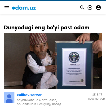



menu
Dunyodagi eng bo'yi past odam
xalikov.sarvar
15,847
просмотров
опубликовано
6 лет назад
—
обновлено в
1 секунду назад