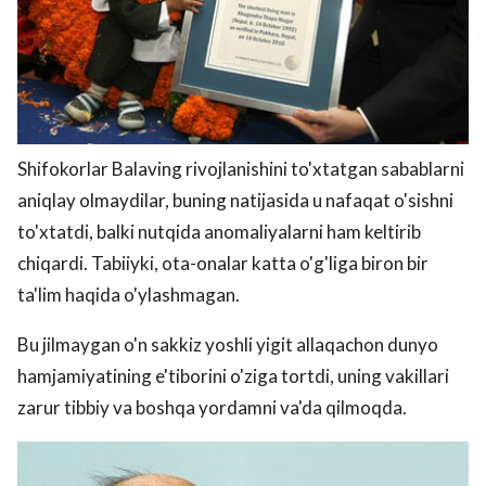
Shifokorlar Balaving rivojlanishini to'xtatgan sabablarni
aniqlay olmaydilar, buning natijasida u nafaqat o'sishni
to'xtatdi, balki nutqida anomaliyalarni ham keltirib
chiqardi. Tabiiyki, ota-onalar katta o'g'liga biron bir
ta'lim haqida o'ylashmagan.
Bu jilmaygan o'n sakkiz yoshli yigit allaqachon dunyo
hamjamiyatining e'tiborini o'ziga tortdi, uning vakillari
zarur tibbiy va boshqa yordamni va'da qilmoqda.