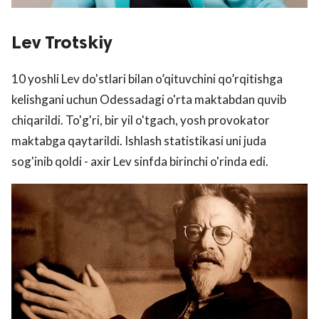
Lev Trotskiy
10 yoshli Lev do'stlari bilan o’qituvchini qo’rqitishga
kelishgani uchun Odessadagi o'rta maktabdan quvib
chiqarildi. To'g'ri, bir yil o'tgach, yosh provokator
maktabga qaytarildi. Ishlash statistikasi uni juda
sog'inib qoldi - axir Lev sinfda birinchi o'rinda edi.