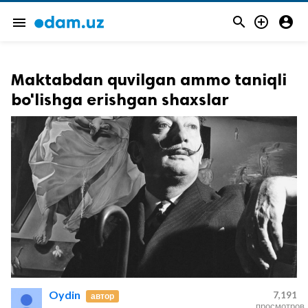



menu
Maktabdan quvilgan ammo taniqli
bo'lishga erishgan shaxslar
Oydin
7,191
автор
просмотров