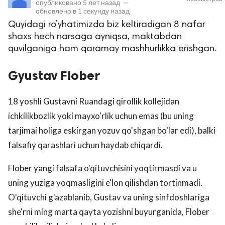
опубликовано
5 лет назад
—
обновлено в
1 секунду назад
Quyidagi ro’yhatimizda biz keltiradigan 8 nafar
shaxs hech narsaga ayniqsa, maktabdan
quvilganiga ham qaramay mashhurlikka erishgan.
Gyustav Flober
18 yoshli Gustavni Ruandagi qirollik kollejidan
lar
ichkilikbozlik yoki mayxo'rlik uchun emas (bu uning
 права защищены.
tarjimai holiga eskirgan yozuv qo'shgan bo'lar edi), balki
falsafiy qarashlari uchun haydab chiqardi.
Flober yangi falsafa o'qituvchisini yoqtirmasdi va u
uning yuziga yoqmasligini e'lon qilishdan tortinmadi.
O'qituvchi g'azablanib, Gustav va uning sinfdoshlariga
she'rni ming marta qayta yozishni buyurganida, Flober