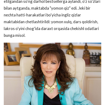
etilgandan so'ng darhol bestsellerga aylandi, o'z so'zlari
bilan aytganda, maktabda "yomon qiz" edi. Jeki bir
nechta hatti-harakatlari bo'yicha ingliz qizlar
maktabidan chetlashtirildi: yomon xulq, dars qoldirish,
lakros o'yini chog’ida daraxt orqasida chekishl odatlari
bunga misol.