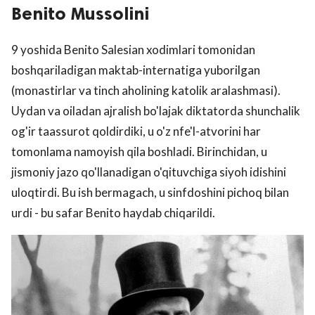
Benito Mussolini
9 yoshida Benito Salesian xodimlari tomonidan
boshqariladigan maktab-internatiga yuborilgan
(monastirlar va tinch aholining katolik aralashmasi).
Uydan va oiladan ajralish bo'lajak diktatorda shunchalik
og'ir taassurot qoldirdiki, u o'z nfe'l-atvorini har
tomonlama namoyish qila boshladi. Birinchidan, u
jismoniy jazo qo'llanadigan o'qituvchiga siyoh idishini
uloqtirdi. Bu ish bermagach, u sinfdoshini pichoq bilan
urdi - bu safar Benito haydab chiqarildi.