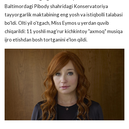
Baltimordagi Pibody shahridagi Konservatoriya
tayyorgarlik maktabining eng yosh va istiqbolli talabasi
bo'ldi. Olti yil o'tgach, Miss Eymos u yerdan quvib
chiqarildi: 11 yoshli mag'rur kichkintoy "axmoq" musiqa
ijro etishdan bosh tortganini e'lon qildi.