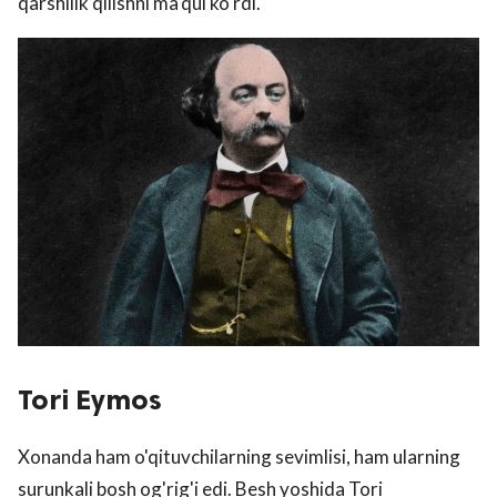
qarshilik qilishni ma'qul ko'rdi.
Tori Eymos
Xonanda ham o'qituvchilarning sevimlisi, ham ularning
surunkali bosh og'rig'i edi. Besh yoshida Tori