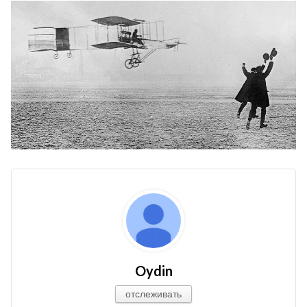
Oydin
отслеживать