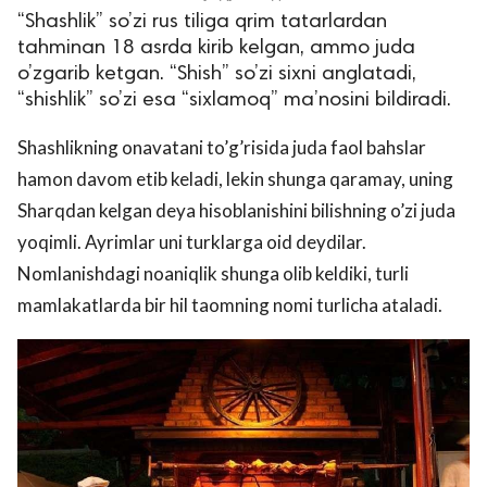
“Shashlik” so’zi rus tiliga qrim tatarlardan
tahminan 18 asrda kirib kelgan, ammo juda
o’zgarib ketgan. “Shish” so’zi sixni anglatadi,
“shishlik” so’zi esa “sixlamoq” ma’nosini bildiradi.
Shashlikning onavatani to’g’risida juda faol bahslar
hamon davom etib keladi, lekin shunga qaramay, uning
Sharqdan kelgan deya hisoblanishini bilishning o’zi juda
lar
yoqimli. Ayrimlar uni turklarga oid deydilar.
Nomlanishdagi noaniqlik shunga olib keldiki, turli
 права защищены.
mamlakatlarda bir hil taomning nomi turlicha ataladi.