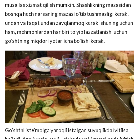
musallas xizmat qilish mumkin. Shashlikning mazasidan
boshqa hech narsaning mazasi o’tib tushmasligi kerak,
undan va faqat undan zavqlanmoq kerak, shuning uchun
ham, mehmonlardan har biri to’yib lazzatlanishi uchun
go’shtning miqdori yetarlicha bo’lishi kerak.
Go’shtni iste’molga yaroqli istalgan suyuqlikda ivitilsa