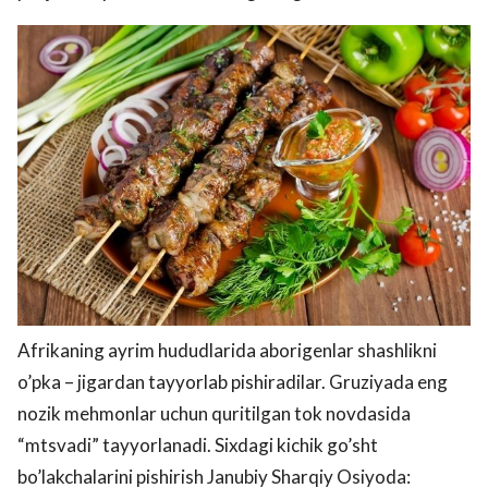
Afrikaning ayrim hududlarida aborigenlar shashlikni
o’pka – jigardan tayyorlab pishiradilar. Gruziyada eng
nozik mehmonlar uchun quritilgan tok novdasida
“mtsvadi” tayyorlanadi. Sixdagi kichik go’sht
bo’lakchalarini pishirish Janubiy Sharqiy Osiyoda: