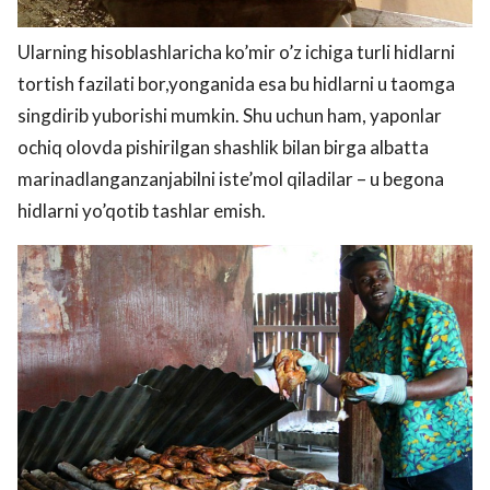
Ularning hisoblashlaricha ko’mir o’z ichiga turli hidlarni
tortish fazilati bor,yonganida esa bu hidlarni u taomga
singdirib yuborishi mumkin. Shu uchun ham, yaponlar
ochiq olovda pishirilgan shashlik bilan birga albatta
marinadlanganzanjabilni iste’mol qiladilar – u begona
hidlarni yo’qotib tashlar emish.