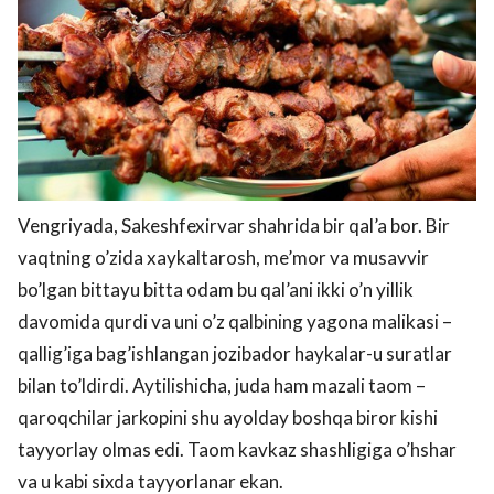
Vengriyada, Sakeshfexirvar shahrida bir qal’a bor. Bir
vaqtning o’zida xaykaltarosh, me’mor va musavvir
bo’lgan bittayu bitta odam bu qal’ani ikki o’n yillik
davomida qurdi va uni o’z qalbining yagona malikasi –
qallig’iga bag’ishlangan jozibador haykalar-u suratlar
bilan to’ldirdi. Aytilishicha, juda ham mazali taom –
qaroqchilar jarkopini shu ayolday boshqa biror kishi
tayyorlay olmas edi. Taom kavkaz shashligiga o’hshar
va u kabi sixda tayyorlanar ekan.