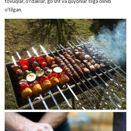
tovuqlar, o’rdaklar, go’sht va quyonlar tilga olinib
o’tilgan.