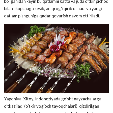
bo’lganidan keyin bu qatlamni katta va juda o’tkir pichoq
bilan likopchaga kesib, aniqrog’i qirib olinadi va yangi
qatlam pishguniga qadar qovurish davom ettiriladi.
Yaponiya, Xitoy, Indoneziyada go’sht nayzachalarga
o’tkaziladi (o’tkir yog’och tayoqchalari), qizdirilgan