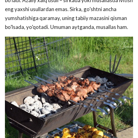
bo’ladi. Azaliy xalq usuli – sirkada yoki musallasda ivitish
eng yaxshi usullardan emas. Sirka, go’shtni ancha
yumshatishiga qaramay, uning tabiiy mazasini qisman
bo’lsada, yo’qotadi. Umuman aytganda, musallas ham.