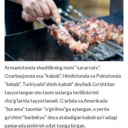
Armanistonda shashlikning nomi “xararvats”,
Ozarbayjonda esa “kabob”, Hindistonda va Pokistonda
“kebab”, Turkiyada“shish-kabob” deyiladi.Go’shtdan
tayyorlangan shu taom sixlarga terilib ko’mir
cho’g’larida tayyorlanadi. G’arbda va Amerikada
“burama” taomlar “o’girilma”ga aylangan, u yerda
go’shtni “barbekyu” deya ataladigan kabob qo’radagi
panjarada pishirish odat tusiga kirgan.