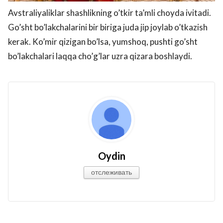
Avstraliyaliklar shashlikning o’tkir ta’mli choyda ivitadi.
Go’sht bo’lakchalarini bir biriga juda jip joylab o’tkazish
kerak. Ko’mir qizigan bo’lsa, yumshoq, pushti go’sht
bo’lakchalari laqqa cho’g’lar uzra qizara boshlaydi.
Oydin
отслеживать