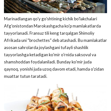
Marinadlangan qo’y go’shtining kichik bo’lakchalari
Afg’onistondan Marokashgacha ko’p mamlakatlarda
tayyorlanadi. Fransuz tili keng tarqalgan Shimoliy
Afrikada uni “brochettes” deb atashadi. Bu mamlakatlar
asosan sahrolarda joylashgani tufayli shashlik
tayyorlashga ketadigan ko’mir o’rnida saksovul va
shamshoddan foydalaniladi. Bunday ko’mir juda
qaynoq, yonishi juda uzoq davom etadi, hamda o’zidan
muattar tutun taratadi.