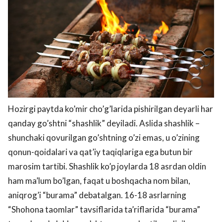
Hozirgi paytda ko’mir cho’g’larida pishirilgan deyarli har
qanday go’shtni “shashlik” deyiladi. Aslida shashlik –
shunchaki qovurilgan go’shtning o’zi emas, u o’zining
qonun-qoidalari va qat’iy taqiqlariga ega butun bir
marosim tartibi. Shashlik ko’p joylarda 18 asrdan oldin
ham ma’lum bo’lgan, faqat u boshqacha nom bilan,
aniqrog’i “burama” debatalgan. 16-18 asrlarning
“Shohona taomlar” tavsiflarida ta’riflarida “burama”