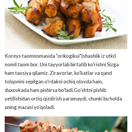
Koreys taomnomasida "orikogikui"(shashlik iz utki)
nomli taom bor. Uni tayyorlab birtatib ko’rishni Sizga
ham tavsiya qilamiz. Ziravorlar, ko’katlar va qand
tolqonini sepilgan o’rdakni ochiq olovda ham,
duxovkada ham pishirsa bo’ladi.Go’shtni pishib
yetilishidan ortiq qizdirish yaramaydi, chunki bu holda
uning mazasi yo’qoladi.