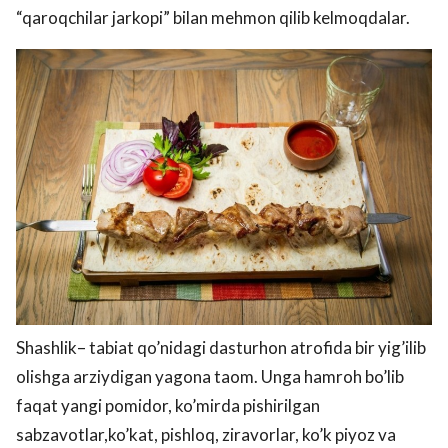
“qaroqchilar jarkopi” bilan mehmon qilib kelmoqdalar.
Shashlik– tabiat qo’nidagi dasturhon atrofida bir yig’ilib
olishga arziydigan yagona taom. Unga hamroh bo’lib
faqat yangi pomidor, ko’mirda pishirilgan
sabzavotlar,ko’kat, pishloq, ziravorlar, ko’k piyoz va