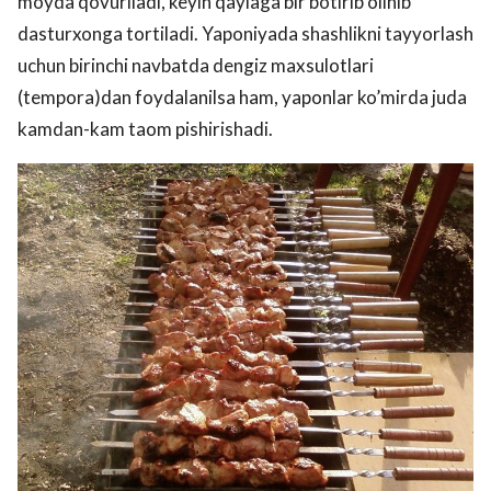
moyda qovuriladi, keyin qaylaga bir botirib olinib
dasturxonga tortiladi. Yaponiyada shashlikni tayyorlash
uchun birinchi navbatda dengiz maxsulotlari
(tempora)dan foydalanilsa ham, yaponlar ko’mirda juda
kamdan-kam taom pishirishadi.