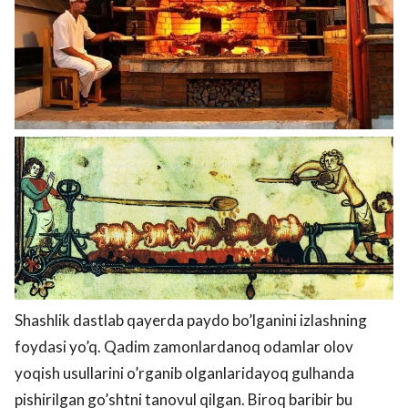
Shashlik dastlab qayerda paydo bo’lganini izlashning
foydasi yo’q. Qadim zamonlardanoq odamlar olov
yoqish usullarini o’rganib olganlaridayoq gulhanda
pishirilgan go’shtni tanovul qilgan. Biroq baribir bu