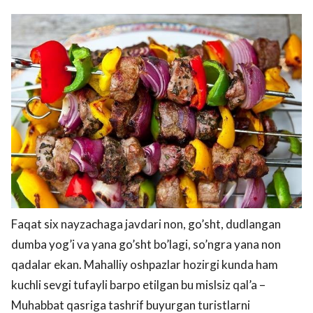
Faqat six nayzachaga javdari non, go’sht, dudlangan
dumba yog’i va yana go’sht bo’lagi, so’ngra yana non
qadalar ekan. Mahalliy oshpazlar hozirgi kunda ham
kuchli sevgi tufayli barpo etilgan bu mislsiz qal’a –
Muhabbat qasriga tashrif buyurgan turistlarni