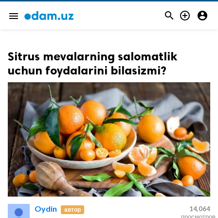



menu
Sitrus mevalarning salomatlik
uchun foydalarini bilasizmi?
Oydin
14,064
автор
просмотров