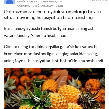
опубликовано
7 лет назад
—
обновлено в
1 секунду назад
Organizmimiz uchun foydali vitaminlarga boy ikki
sitrus mevaning hususiyatlari bilan tanishing.
Barchamizga yaxshi tanish bo’lgan ananasning asl
vatani Janubiy Amerika hisoblanadi.
Olimlar uning tarkibida oqsillarga ta’sir ko’rsatuvchi
lar
bromelayn moddasi borligini aniqlaganlaridan so’ng,
uning foydali hususiyatlari bot-bot ta’kidlana boshlandi.
 права защищены.