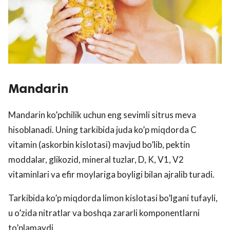
Mandarin
Mandarin ko’pchilik uchun eng sevimli sitrus meva
hisoblanadi. Uning tarkibida juda ko’p miqdorda C
vitamin (askorbin kislotasi) mavjud bo’lib, pektin
moddalar, glikozid, mineral tuzlar, D, K, V1, V2
vitaminlari va efir moylariga boyligi bilan ajralib turadi.
Tarkibida ko’p miqdorda limon kislotasi bo’lgani tufayli,
u o’zida nitratlar va boshqa zararli komponentlarni
to’plamaydi.