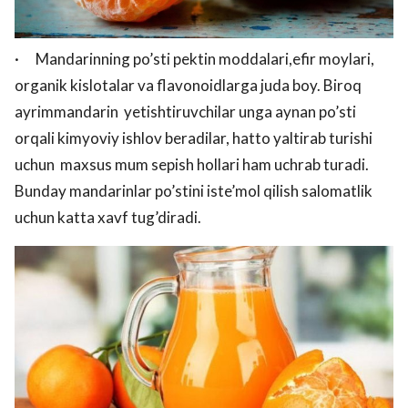
· Mandarinning po’sti pektin moddalari,efir moylari,
organik kislotalar va flavonoidlarga juda boy. Biroq
ayrimmandarin yetishtiruvchilar unga aynan po’sti
orqali kimyoviy ishlov beradilar, hatto yaltirab turishi
uchun maxsus mum sepish hollari ham uchrab turadi.
Bunday mandarinlar po’stini iste’mol qilish salomatlik
uchun katta xavf tug’diradi.