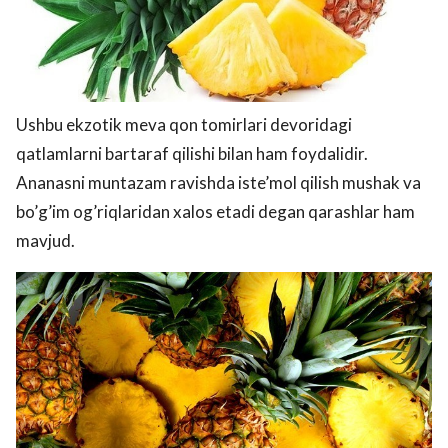
Ushbu ekzotik meva qon tomirlari devoridagi
qatlamlarni bartaraf qilishi bilan ham foydalidir.
Ananasni muntazam ravishda iste’mol qilish mushak va
bo’g’im og’riqlaridan xalos etadi degan qarashlar ham
mavjud.