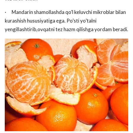
· Mandarin shamollashda qo’l keluvchi mikroblar bilan
kurashish hususiyatiga ega. Po’sti yo’talni
yengillashtirib,ovqatni tez hazm qilishga yordam beradi.