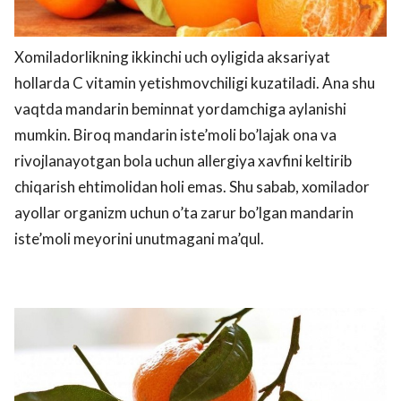
Xomiladorlikning ikkinchi uch oyligida aksariyat
hollarda C vitamin yetishmovchiligi kuzatiladi. Ana shu
vaqtda mandarin beminnat yordamchiga aylanishi
mumkin. Biroq mandarin iste’moli bo’lajak ona va
rivojlanayotgan bola uchun allergiya xavfini keltirib
chiqarish ehtimolidan holi emas. Shu sabab, xomilador
ayollar organizm uchun o’ta zarur bo’lgan mandarin
iste’moli meyorini unutmagani ma’qul.