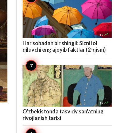

17
Har sohadan bir shingil: Sizni lol
qiluvchi eng ajoyib faktlar (2-qism)

17
O'zbekistonda tasviriy san'atning
rivojlanish tarixi