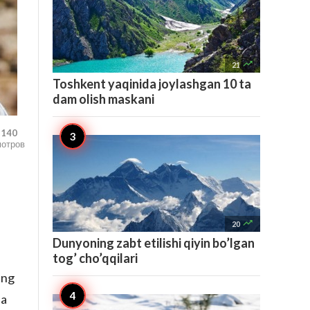

21
Toshkent yaqinida joylashgan 10 ta
dam olish maskani
,140
мотров

20
Dunyoning zabt etilishi qiyin bo’lgan
tog’ cho’qqilari
ing
da