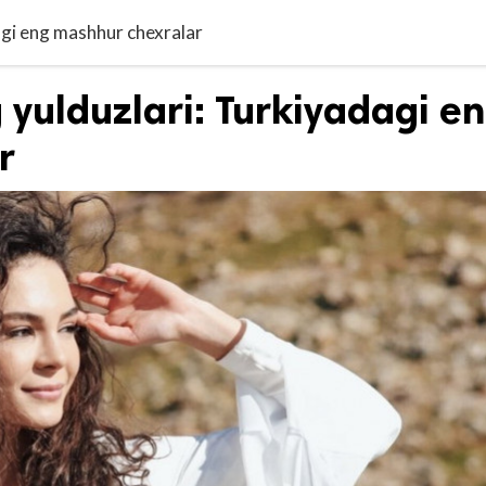
dagi eng mashhur chexralar
g yulduzlari: Turkiyadagi e
r