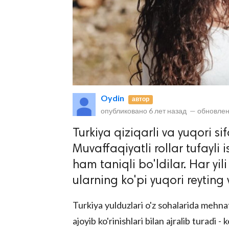
Oydin
автор
lar
опубликовано
6 лет назад
—
обновлен
 права защищены.
Turkiya qiziqarli va yuqori sif
Muvaffaqiyatli rollar tufayli
ham taniqli bo'ldilar. Har yi
ularning ko'pi yuqori reyting 
Turkiya yulduzlari o'z sohalarida mehnat
ajoyib ko'rinishlari bilan ajralib turadi -