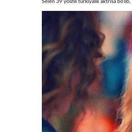
Selen 39 yoshli turkiyalik aktrisa bo'li