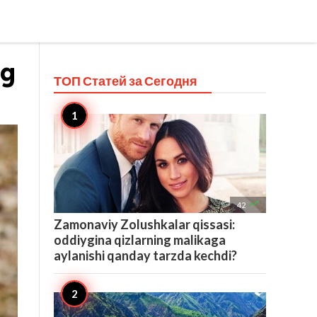
ng
ТОП Статей за
Сегодня

42
Zamonaviy Zolushkalar qissasi:
oddiygina qizlarning malikaga
aylanishi qanday tarzda kechdi?