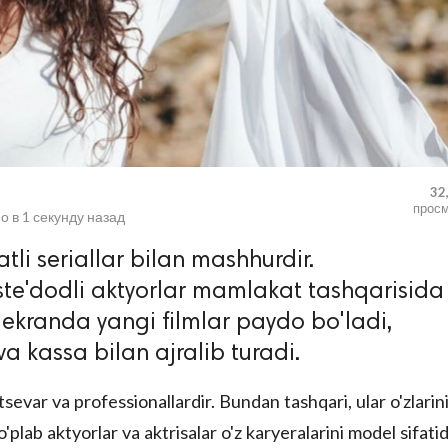
32
прос
о в
1 секунду назад
atli seriallar bilan mashhurdir.
 iste'dodli aktyorlar mamlakat tashqarisida
li ekranda yangi filmlar paydo bo'ladi,
va kassa bilan ajralib turadi.
sevar va professionallardir. Bundan tashqari, ular o'zlarin
 ko'plab aktyorlar va aktrisalar o'z karyeralarini model sifati