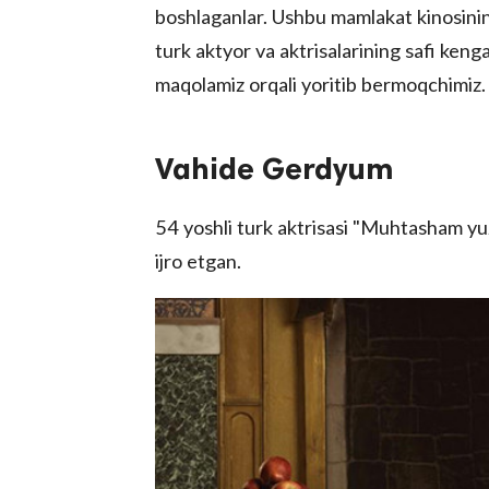
boshlaganlar. Ushbu mamlakat kinosinin
turk aktyor va aktrisalarining safi ken
maqolamiz orqali yoritib bermoqchimiz.
Vahide Gerdyum
54 yoshli turk aktrisasi "Muhtasham yuz
ijro etgan.