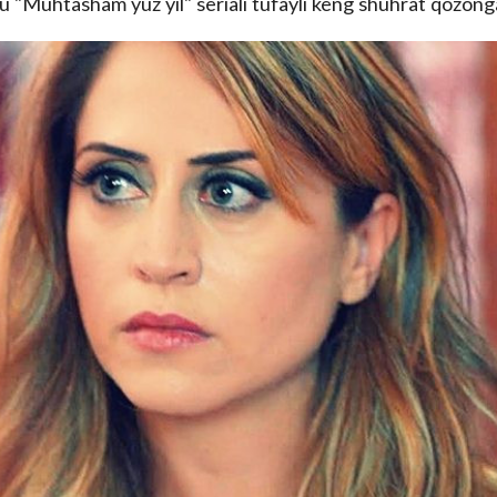
b, u "Muhtasham yuz yil" seriali tufayli keng shuhrat qozong