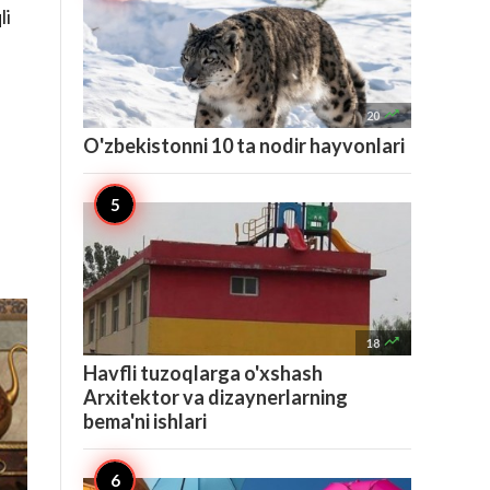
li

20
O'zbekistonni 10 ta nodir hayvonlari

18
Havfli tuzoqlarga o'xshash
Arxitektor va dizaynerlarning
bema'ni ishlari