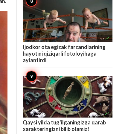
an.

17
Ijodkor ota egizak farzandlarining
hayotini qiziqarli fotoloyihaga
aylantirdi

16
Qaysi yilda tug‘ilganingizga qarab
xarakteringizni bilib olamiz!