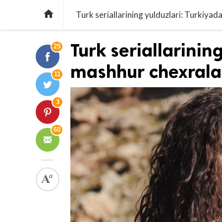

Turk seriallarining yulduzlari: Turkiya
Turk seriallarinin
25
mashhur chexrala
11
3
60