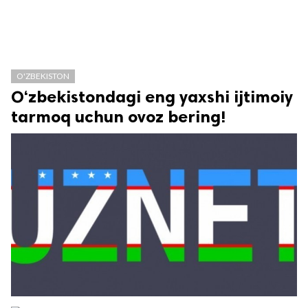
O'ZBEKISTON
O‘zbekistondagi eng yaxshi ijtimoiy
tarmoq uchun ovoz bering!