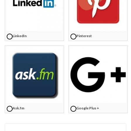
LinkedIn
Pinterest
Ask.fm
Google Plus +