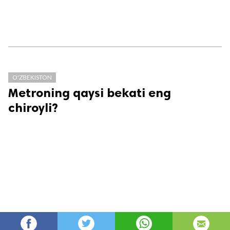
O'ZBEKISTON
Metroning qaysi bekati eng
chiroyli?