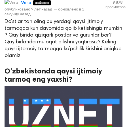
Vera
9,878
забанен
просмотров
опубликовано
9 лет назад
—
обновлено в
1
секунду назад
Do'stlar tan oling bu yerdagi qaysi ijtimoiy
tarmoqda kun davomida qolib ketishingiz mumkin
? Qay birida qiziqarli postlar va guruhlar bor?
Qay birlarida muloqot qilishni yoqtirasiz? Keling
qaysi ijtomoiy tarmoqga ko'pchilik kirishini aniqlab
olamiz!
lar
O‘zbekistonda qaysi ijtimoiy
 права защищены.
tarmoq eng yaxshi?