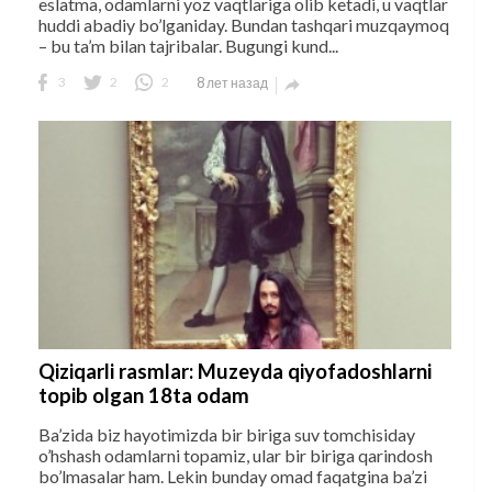
eslatma, odamlarni yoz vaqtlariga olib ketadi, u vaqtlar
huddi abadiy bo’lganiday. Bundan tashqari muzqaymoq
– bu ta’m bilan tajribalar. Bugungi kund...
3
2
2
8 лет назад

Qiziqarli rasmlar: Muzeyda qiyofadoshlarni
topib olgan 18ta odam
Ba’zida biz hayotimizda bir biriga suv tomchisiday
o’hshash odamlarni topamiz, ular bir biriga qarindosh
bo’lmasalar ham. Lekin bunday omad faqatgina ba’zi