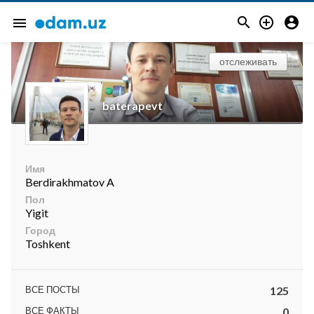



menu
отслеживать
baterapevt
Имя
Berdirakhmatov A
Пол
Yigit
Город
Toshkent
ВСЕ ПОСТЫ
125
ВСЕ ФАКТЫ
0