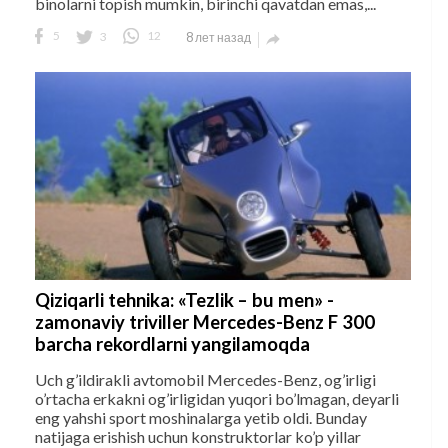
binolarni topish mumkin, birinchi qavatdan emas,...
5
3
12
8 лет назад

Qiziqarli tehnika: «Tezlik – bu men» -
zamonaviy triviller Mercedes-Benz F 300
barcha rekordlarni yangilamoqda
Uch g’ildirakli avtomobil Mercedes-Benz, og’irligi
o’rtacha erkakni og’irligidan yuqori bo’lmagan, deyarli
eng yahshi sport moshinalarga yetib oldi. Bunday
natijaga erishish uchun konstruktorlar ko’p yillar