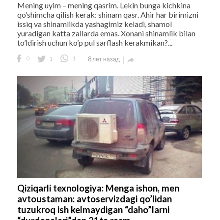
Mening uyim – mening qasrim. Lekin bunga kichkina
qo’shimcha qilish kerak: shinam qasr. Ahir har birimizni
issiq va shinamlikda yashagimiz keladi, shamol
yuradigan katta zallarda emas. Xonani shinamlik bilan
to’ldirish uchun ko’p pul sarflash kerakmikan?...
0
1
1
8 лет назад

Qiziqarli texnologiya: Menga ishon, men
avtoustaman: avtoservizdagi qo’lidan
tuzukroq ish kelmaydigan “daho”larni