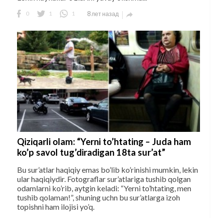
0
1
1
8 лет назад

Qiziqarli olam: “Yerni to’htating – Juda ham
ko’p savol tug’diradigan 18ta sur’at”
Bu sur’atlar haqiqiy emas bo’lib ko’rinishi mumkin, lekin
ular haqiqiydir. Fotograflar sur’atlariga tushib qolgan
odamlarni ko’rib, aytgin keladi: “Yerni to’htating, men
tushib qolaman!”, shuning uchn bu sur’atlarga izoh
topishni ham ilojisi yo’q.