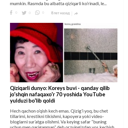
mumkin. Rasmda bu albatta qiziqarli ko’rinadi, le...
0
0
0
8 лет назад

Qiziqarli dunyo: Koreys buvi - qanday qilib
jo’shqin nafaqaxo’r 70 yoshida YouTube
yulduzi bo’lib qoldi
Hech qachon o’qish kech emas. Qizig’i yoq, bu chet
tillarimi, krestikni tikishmi, kapoyera yoki video-
bloglarni sur’atga olishmi. Va keying safar “buning
uchun men qariganman” deb orzuingizdan vos kechish