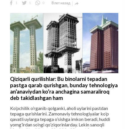
1
1
0
8 лет назад

Qiziqarli qurilishlar: Bu binolarni tepadan
pastga qarab qurishgan, bunday tehnologiya
an’anaviydan ko’ra anchagina samaraliroq
deb takidlashgan ham
Ko’pchilik o’rganib qolganki, aholi uylarini pastdan
tepaga qurishlarini. Zamonaviy tehnologiyalar ko’p
qavatli uylarga tepaga o’sishga imkon beradi, huddi
yomg’irdan so’ngi qo’ziqorinlarday. Lekin sanoqli