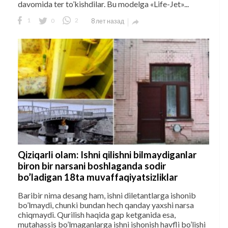
davomida ter to’kishdilar. Bu modelga «Life-Jet»...
1
0
2
8 лет назад

Qiziqarli olam: Ishni qilishni bilmaydiganlar
biron bir narsani boshlaganda sodir
bo’ladigan 18ta muvaffaqiyatsizliklar
Baribir nima desang ham, ishni diletantlarga ishonib
bo’lmaydi, chunki bundan hech qanday yaxshi narsa
chiqmaydi. Qurilish haqida gap ketganida esa,
mutahassis bo’lmaganlarga ishni ishonish havfli bo’lishi