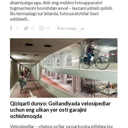
ahamiyatga ega. Ahir eng muhimi fotoapparatni
tugmachasini bosishdan avval – laxzani ushlab qolish.
Bu termadagi sur’atlarda, fotosuratchilar buni
uddaladi...
26
32
22
8 лет назад

Qiziqarli dunyo: Gollandiyada velosipedlar
uchun eng ulkan yer osti garajini
ochishmoqda
Velosipedlar – chatoq yo’llar va parkovka qilishga joy