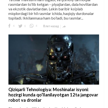
rasmlardan to’lib ketgan – plyajlardan, dala hovlilardan
va ekzotik davlatlardan. Lekin baribir ko’plab
miqdordagi bir hil rasmlar ichida, haqiqiy durdonalar
topiladi. Ikkilanmasa ham bo’ladi, bu rasmlar...
4
0
4
8 лет назад

Qiziqarli Tehnologiya: Moshinalar isyoni:
hozirgi kunda qo’llanilayotgan 12ta jangovar
robot va dronlar