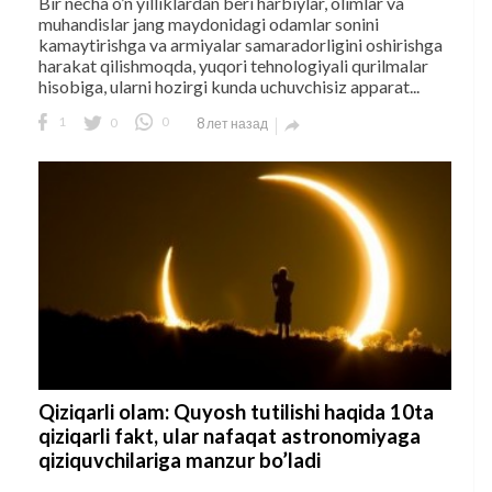
Bir necha o’n yilliklardan beri harbiylar, olimlar va
muhandislar jang maydonidagi odamlar sonini
kamaytirishga va armiyalar samaradorligini oshirishga
harakat qilishmoqda, yuqori tehnologiyali qurilmalar
hisobiga, ularni hozirgi kunda uchuvchisiz apparat...
1
0
0
8 лет назад

Qiziqarli olam: Quyosh tutilishi haqida 10ta
qiziqarli fakt, ular nafaqat astronomiyaga
qiziquvchilariga manzur bo’ladi