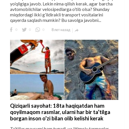
yo’qligiga javob. Lekin nima qilish kerak, agar barcha
avtomobilchilar velosipedlarga o’tib olsa? Shunday
miqdordagi ikki g’ildirakli transport vositalarini
qayerda saqlash mumkin? Bu savolga javobni...
0
0
0
8 лет назад

Qiziqarli sayohat: 18ta haqiqatdan ham
qoyilmaqom rasmlar, ularni har bir ta’tilga
borgan inson o’zi bilan olib kelishi kerak
Ta’tillar mavsumi ham tugadi, va ijtimoiy tarmoqlar