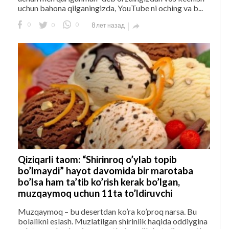
uchun bahona qilganingizda, YouTube ni oching va b...
0
0
0
8 лет назад

Qiziqarli taom: “Shirinroq o’ylab topib
bo’lmaydi” hayot davomida bir marotaba
bo’lsa ham ta’tib ko’rish kerak bo’lgan,
muzqaymoq uchun 11ta to’ldiruvchi
Muzqaymoq – bu desertdan ko’ra ko’proq narsa. Bu
bolalikni eslash. Muzlatilgan shirinlik haqida oddiygina