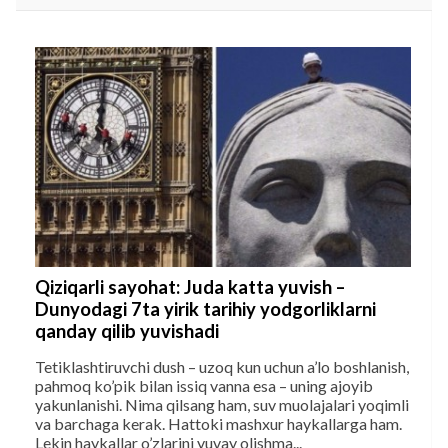
Qiziqarli sayohat: Juda katta yuvish –
Dunyodagi 7ta yirik tarihiy yodgorliklarni
qanday qilib yuvishadi
Tetiklashtiruvchi dush – uzoq kun uchun a’lo boshlanish,
pahmoq ko’pik bilan issiq vanna esa – uning ajoyib
yakunlanishi. Nima qilsang ham, suv muolajalari yoqimli
va barchaga kerak. Hattoki mashxur haykallarga ham.
Lekin haykallar o’zlarini yuvay olishma...