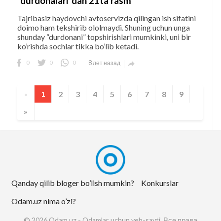
“durdonalari”dan 21ta rasm
Tajribasiz haydovchi avtoservizda qilingan ish sifatini
doimo ham tekshirib ololmaydi. Shuning uchun unga
shunday “durdonani” topshirishlari mumkinki, uni bir
ko’rishda sochlar tikka bo’lib ketadi.
0
0
0
8 лет назад

2
3
4
5
6
7
8
9
«
1
»
Qanday qilib bloger bo’lish mumkin?
Konkurslar
Odam.uz nima o’zi?
© 2026 Odam.uz - Odamlar uchun veb-sayti. Все права