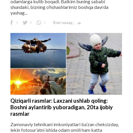
odamlarga kulib boqadi. Balkim buning sababi
shundaki, bizning o’hshashlarimiz boshqa davrda
yashag...
1
0
2
8 лет назад

Qiziqarli rasmlar: Laxzani ushlab qoling:
Boshni aylantirib yuboradigan, 20ta ijobiy
rasmlar
Zamonaviy tehnikani imkoniyatlari ba’zan cheksizday,
lekin fotosur’atni ishida odam omili ham katta