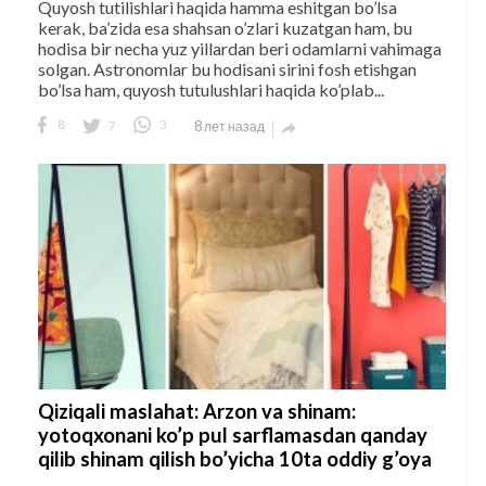
Quyosh tutilishlari haqida hamma eshitgan bo’lsa
kerak, ba’zida esa shahsan o’zlari kuzatgan ham, bu
hodisa bir necha yuz yillardan beri odamlarni vahimaga
solgan. Astronomlar bu hodisani sirini fosh etishgan
bo’lsa ham, quyosh tutulushlari haqida ko’plab...
8
7
3
8 лет назад

Qiziqali maslahat: Arzon va shinam:
yotoqxonani ko’p pul sarflamasdan qanday
qilib shinam qilish bo’yicha 10ta oddiy g’oya