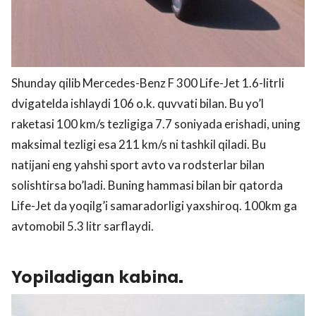
Shunday qilib Mercedes-Benz F 300 Life-Jet 1.6-litrli
dvigatelda ishlaydi 106 o.k. quvvati bilan. Bu yo’l
raketasi 100 km/s tezligiga 7.7 soniyada erishadi, uning
maksimal tezligi esa 211 km/s ni tashkil qiladi. Bu
natijani eng yahshi sport avto va rodsterlar bilan
solishtirsa bo’ladi. Buning hammasi bilan bir qatorda
Life-Jet da yoqilg’i samaradorligi yaxshiroq. 100km ga
avtomobil 5.3 litr sarflaydi.
Yopiladigan kabina.