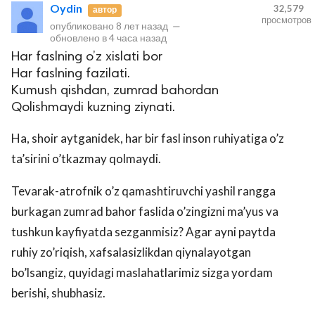
Oydin
32,579
автор
просмотров
опубликовано
8 лет назад
—
обновлено в
4 часа назад
Har faslning o’z xislati bor
Har faslning fazilati.
Kumush qishdan, zumrad bahordan
Qolishmaydi kuzning ziynati.
Ha, shoir aytganidek, har bir fasl inson ruhiyatiga o’z
ta’sirini o’tkazmay qolmaydi.
Tevarak-atrofnik o’z qamashtiruvchi yashil rangga
burkagan zumrad bahor faslida o’zingizni ma’yus va
tushkun kayfiyatda sezganmisiz? Agar ayni paytda
ruhiy zo’riqish, xafsalasizlikdan qiynalayotgan
bo’lsangiz, quyidagi maslahatlarimiz sizga yordam
berishi, shubhasiz.