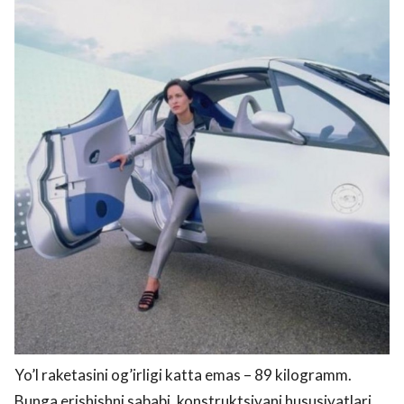
Yo’l raketasini og’irligi katta emas – 89 kilogramm.
Bunga erishishni sababi, konstruktsiyani hususiyatlari