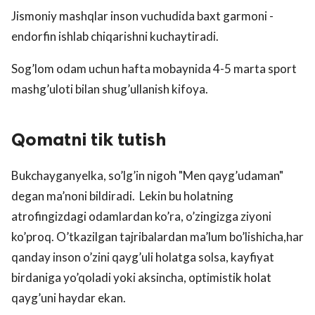
Jismoniy mashqlar inson vuchudida baxt garmoni -
endorfin ishlab chiqarishni kuchaytiradi.
Sog’lom odam uchun hafta mobaynida 4-5 marta sport
mashg’uloti bilan shug’ullanish kifoya.
Qomatni tik tutish
Bukchayganyelka, so’lg’in nigoh "Men qayg’udaman"
degan ma’noni bildiradi. Lekin bu holatning
atrofingizdagi odamlardan ko’ra, o’zingizga ziyoni
ko’proq. O’tkazilgan tajribalardan ma’lum bo’lishicha,har
qanday inson o’zini qayg’uli holatga solsa, kayfiyat
birdaniga yo’qoladi yoki aksincha, optimistik holat
qayg’uni haydar ekan.