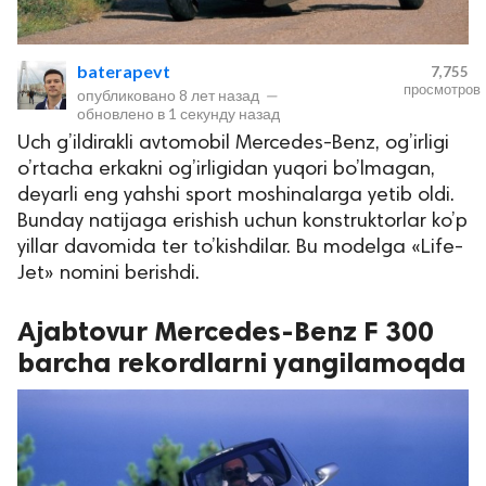
baterapevt
7,755
просмотров
опубликовано
8 лет назад
—
обновлено в
1 секунду назад
Uch g’ildirakli avtomobil Mercedes-Benz, og’irligi
o’rtacha erkakni og’irligidan yuqori bo’lmagan,
deyarli eng yahshi sport moshinalarga yetib oldi.
Bunday natijaga erishish uchun konstruktorlar ko’p
lar
yillar davomida ter to’kishdilar. Bu modelga «Life-
Jet» nomini berishdi.
 права защищены.
Ajabtovur Mercedes-Benz F 300
barcha rekordlarni yangilamoqda