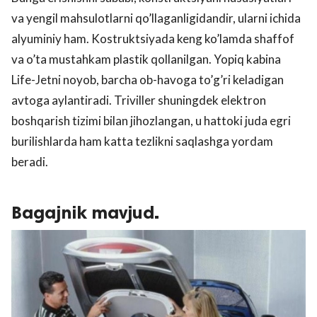
va yengil mahsulotlarni qo’llaganligidandir, ularni ichida
alyuminiy ham. Kostruktsiyada keng ko’lamda shaffof
va o’ta mustahkam plastik qollanilgan. Yopiq kabina
Life-Jetni noyob, barcha ob-havoga to’g’ri keladigan
avtoga aylantiradi. Triviller shuningdek elektron
boshqarish tizimi bilan jihozlangan, u hattoki juda egri
burilishlarda ham katta tezlikni saqlashga yordam
beradi.
Bagajnik mavjud.