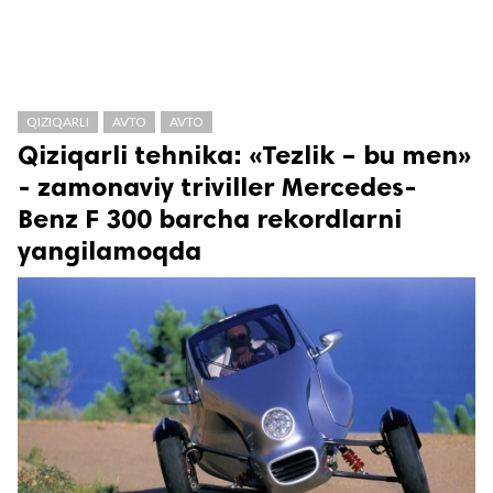
QIZIQARLI
AVTO
AVTO
Qiziqarli tehnika: «Tezlik – bu men»
- zamonaviy triviller Mercedes-
Benz F 300 barcha rekordlarni
yangilamoqda