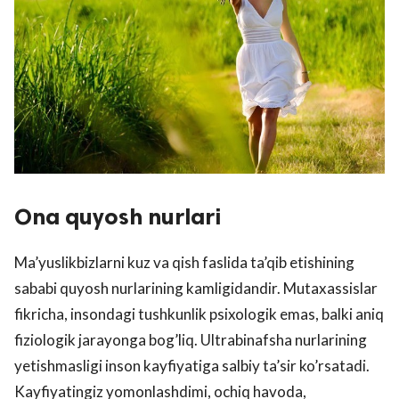
Ona quyosh nurlari
Ma’yuslikbizlarni kuz va qish faslida ta’qib etishining
sababi quyosh nurlarining kamligidandir. Mutaxassislar
fikricha, insondagi tushkunlik psixologik emas, balki aniq
fiziologik jarayonga bog’liq. Ultrabinafsha nurlarining
yetishmasligi inson kayfiyatiga salbiy ta’sir ko’rsatadi.
Kayfiyatingiz yomonlashdimi, ochiq havoda,