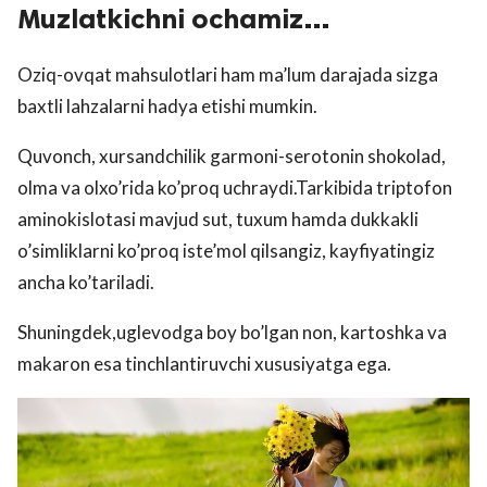
Muzlatkichni ochamiz…
Oziq-ovqat mahsulotlari ham ma’lum darajada sizga
baxtli lahzalarni hadya etishi mumkin.
Quvonch, xursandchilik garmoni-serotonin shokolad,
olma va olxo’rida ko’proq uchraydi.Tarkibida triptofon
aminokislotasi mavjud sut, tuxum hamda dukkakli
o’simliklarni ko’proq iste’mol qilsangiz, kayfiyatingiz
ancha ko’tariladi.
Shuningdek,uglevodga boy bo’lgan non, kartoshka va
makaron esa tinchlantiruvchi xususiyatga ega.