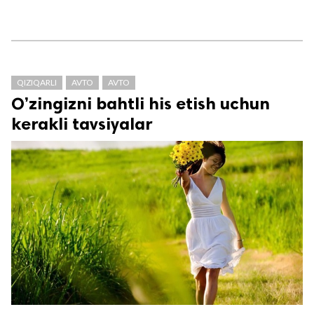
QIZIQARLI
AVTO
AVTO
O’zingizni bahtli his etish uchun
kerakli tavsiyalar