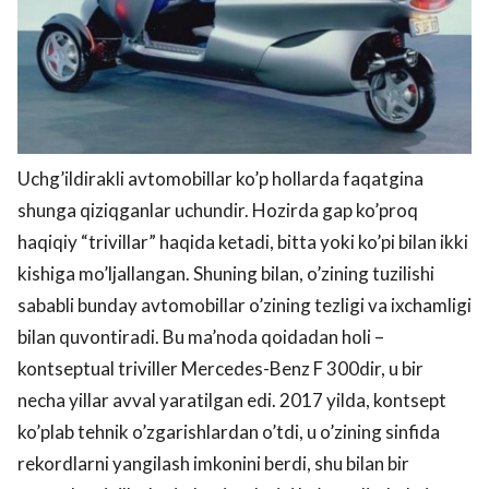
Uchg’ildirakli avtomobillar ko’p hollarda faqatgina
shunga qiziqganlar uchundir. Hozirda gap ko’proq
haqiqiy “trivillar” haqida ketadi, bitta yoki ko’pi bilan ikki
kishiga mo’ljallangan. Shuning bilan, o’zining tuzilishi
sababli bunday avtomobillar o’zining tezligi va ixchamligi
bilan quvontiradi. Bu ma’noda qoidadan holi –
kontseptual triviller Mercedes-Benz F 300dir, u bir
necha yillar avval yaratilgan edi. 2017 yilda, kontsept
ko’plab tehnik o’zgarishlardan o’tdi, u o’zining sinfida
rekordlarni yangilash imkonini berdi, shu bilan bir