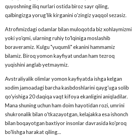
quyoshning iliq nurlari ostida biroz sayr qiling,
qalbingizga yorug’lik kirganini o’zingiz yaqqol sezasiz.
Atrofimizdagi odamlar bilan muloqotda biz xohlaymizmi
yoki yo’qmi, ularning ruhiy to’lqiniga moslashib
boraveramiz. Kulgu "yuqumli" ekanini hammamiz
bilamiz. Biroq yomon kayfiyat undan ham tezroq
yuqishini anglab yetmaymiz.
Avstraliyalik olimlar yomon kayfiyatda ishga kelgan
xodim jamoadagi barcha kasbdoshlarini qayg’uga solib
qo’yishiga 20 daqiqa vaqt kifoya ekanligini aniqladilar.
Mana shuning uchun ham doim hayotidan rozi, umrini
shukronalik bilan o’tkazayotgan, kelajakka esa ishonch
bilan boqayotgan baxtiyor insonlar davrasida ko’proq
bo’lishga harakat qiling...