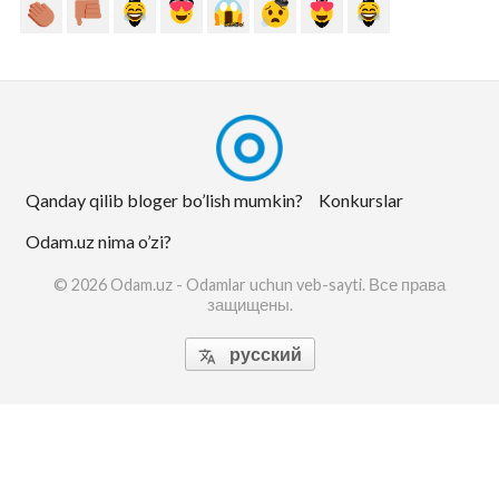
Qanday qilib bloger bo’lish mumkin?
Konkurslar
Odam.uz nima o’zi?
© 2026 Odam.uz - Odamlar uchun veb-sayti. Все права
защищены.
русский
