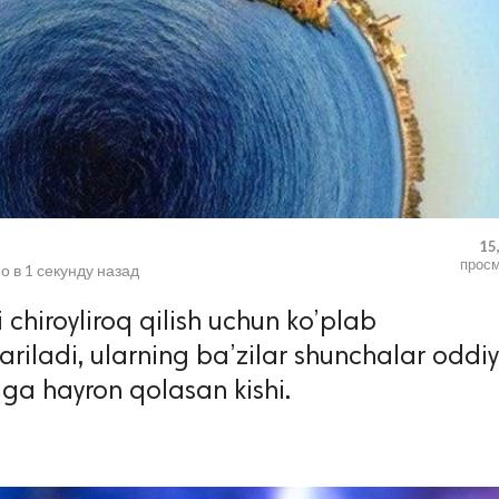
15
прос
о в
1 секунду назад
 chiroyliroq qilish uchun ko’plab
riladi, ularning ba’zilar shunchalar oddiy
ga hayron qolasan kishi.