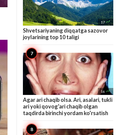

17
Shvetsariyaning diqqatga sazovor
joylarining top 10 taligi

16
Agar ari chaqib olsa. Ari, asalari, tukli
ari yoki qovog‘ari chaqib olgan
taqdirda birinchi yordam ko‘rsatish