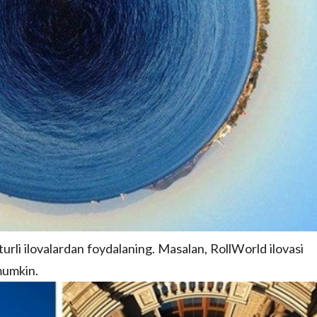
turli ilovalardan foydalaning. Masalan, RollWorld ilovasi
mumkin.