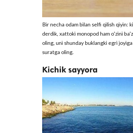
Bir necha odam bilan selfi qilish qiyin:
derdik, xattoki monopod ham o’zini ba’zi
oling, uni shunday buklangki egri joyiga
suratga oling.
Kichik sayyora