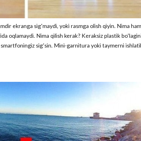
 kimdir ekranga sig’maydi, yoki rasmga olish qiyin. Nima ha
da oqlamaydi. Nima qilish kerak? Keraksiz plastik bo’lagin
 smartfoningiz sig’sin. Mini-garnitura yoki taymerni ishlati