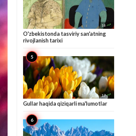

18
O'zbekistonda tasviriy san'atning
rivojlanish tarixi

17
Gullar haqida qiziqarli ma'lumotlar