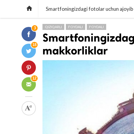

Smartfoningizdagi fotolar uchun ajoyib
QIZIQARLI
FOYDALI
FOYDALI
3
Smartfoningizdagi
18
makkorliklar
12