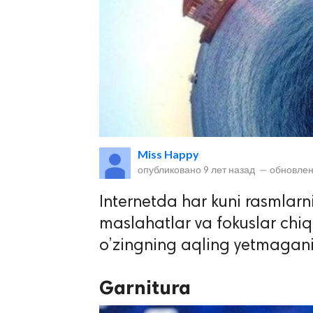
lar
Miss Happy
опубликовано
9 лет назад
—
обновлен
 права защищены.
Internetda har kuni rasmlarni
maslahatlar va fokuslar chiqa
o’zingning aqling yetmagani
Garnitura