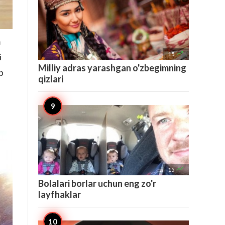
m

15
i
Milliy adras yarashgan o'zbegimning
b
qizlari

15
Bolalari borlar uchun eng zo'r
layfhaklar