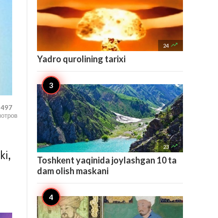

24
Yadro qurolining tarixi
,497
мотров

23
ki,
Toshkent yaqinida joylashgan 10 ta
dam olish maskani