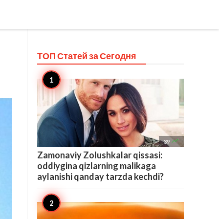
ТОП Статей за
Сегодня

39
Zamonaviy Zolushkalar qissasi:
oddiygina qizlarning malikaga
aylanishi qanday tarzda kechdi?