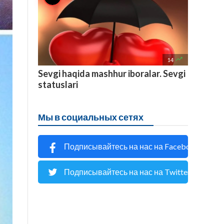

14
Sevgi haqida mashhur iboralar. Sevgi
statuslari
Мы в социальных сетях
Подписывайтесь на нас на Facebook
Подписывайтесь на нас на Twitter