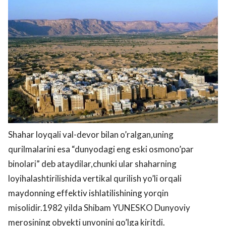
Shahar loyqali val-devor bilan o’ralgan,uning
qurilmalarini esa “dunyodagi eng eski osmono’par
binolari” deb ataydilar,chunki ular shaharning
loyihalashtirilishida vertikal qurilish yo’li orqali
maydonning effektiv ishlatilishining yorqin
misolidir.1982 yilda Shibam YUNESKO Dunyoviy
merosining obyekti unvonini qo’lga kiritdi.