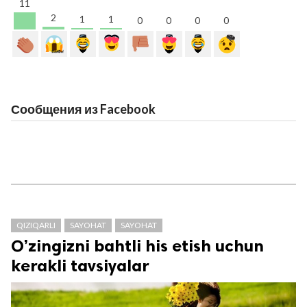
11
2
1
1
0
0
0
0
Сообщения из Facebook
QIZIQARLI
SAYOHAT
SAYOHAT
O’zingizni bahtli his etish uchun
kerakli tavsiyalar