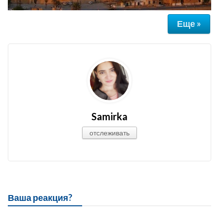
Еще »
Samirka
отслеживать
Ваша реакция?