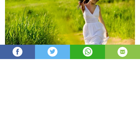
Oydin
32,579
автор
просмотров
опубликовано
8 лет назад
—
обновлено в
12 часов назад
Har faslning o’z xislati bor
Har faslning fazilati.
Kumush qishdan, zumrad bahordan
Qolishmaydi kuzning ziynati.
Ha, shoir aytganidek, har bir fasl inson ruhiyatiga o’z
ta’sirini o’tkazmay qolmaydi.