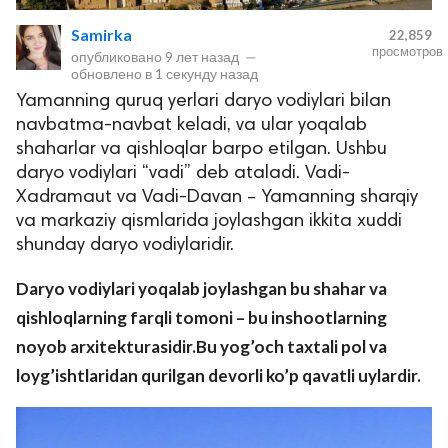
Samirka
22,859
просмотров
опубликовано
9 лет назад
—
обновлено в
1 секунду назад
Yamanning quruq yerlari daryo vodiylari bilan
navbatma-navbat keladi, va ular yoqalab
shaharlar va qishloqlar barpo etilgan. Ushbu
daryo vodiylari “vadi” deb ataladi. Vadi-
Xadramaut va Vadi-Davan – Yamanning sharqiy
lar
va markaziy qismlarida joylashgan ikkita xuddi
shunday daryo vodiylaridir.
 права защищены.
Daryo vodiylari yoqalab joylashgan bu shahar va
qishloqlarning farqli tomoni – bu inshootlarning
noyob arxitekturasidir.Bu yog’och taxtali pol va
loyg’ishtlaridan qurilgan devorli ko’p qavatli uylardir.