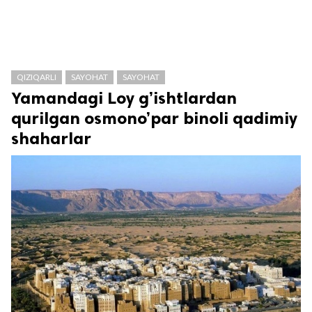
QIZIQARLI
SAYOHAT
SAYOHAT
Yamandagi Loy g’ishtlardan
qurilgan osmono’par binoli qadimiy
shaharlar