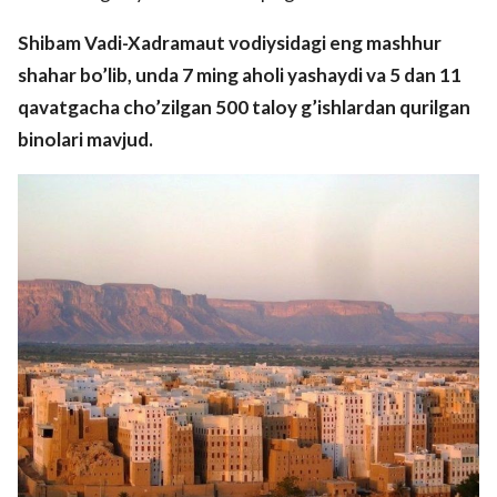
Shibam
Vadi
-
Xadramaut
vodiysidagi
eng
mashhur
shahar
bo
’
lib
,
unda
7
ming
aholi
yashaydi
va
5
dan
11
qavatgacha
cho
’
zilgan
500
taloy
g
’
ishlardan
qurilgan
binolari
mavjud
.