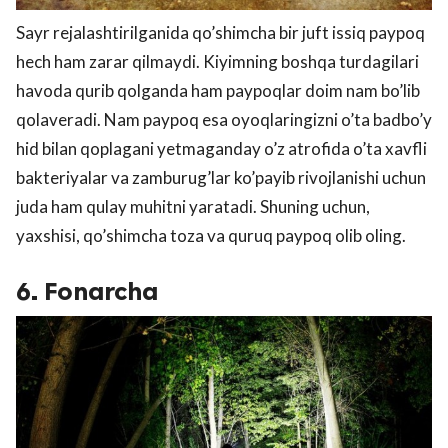
Sayr rejalashtirilganida qo’shimcha bir juft issiq paypoq
hech ham zarar qilmaydi. Kiyimning boshqa turdagilari
havoda qurib qolganda ham paypoqlar doim nam bo’lib
qolaveradi. Nam paypoq esa oyoqlaringizni o’ta badbo’y
hid bilan qoplagani yetmaganday o’z atrofida o’ta xavfli
bakteriyalar va zamburug’lar ko’payib rivojlanishi uchun
juda ham qulay muhitni yaratadi. Shuning uchun,
yaxshisi, qo’shimcha toza va quruq paypoq olib oling.
6. Fonarcha