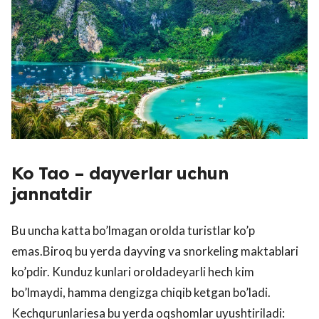
Ko Tao – dayverlar uchun
jannatdir
Bu uncha katta bo’lmagan orolda turistlar ko’p
emas.Biroq bu yerda dayving va snorkeling maktablari
ko’pdir. Kunduz kunlari oroldadeyarli hech kim
bo’lmaydi, hamma dengizga chiqib ketgan bo’ladi.
Kechqurunlariesa bu yerda oqshomlar uyushtiriladi: