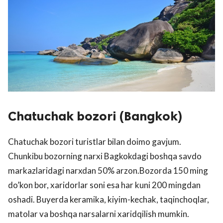
Chatuchak bozori (Bangkok)
Chatuchak bozori turistlar bilan doimo gavjum.
Chunkibu bozorning narxi Bagkokdagi boshqa savdo
markazlaridagi narxdan 50% arzon.Bozorda 150 ming
do’kon bor, xaridorlar soni esa har kuni 200 mingdan
oshadi. Buyerda keramika, kiyim-kechak, taqinchoqlar,
matolar va boshqa narsalarni xaridqilish mumkin.