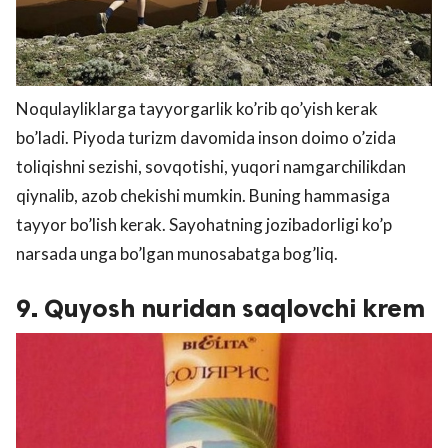
Noqulayliklarga tayyorgarlik ko’rib qo’yish kerak
bo’ladi. Piyoda turizm davomida inson doimo o’zida
toliqishni sezishi, sovqotishi, yuqori namgarchilikdan
qiynalib, azob chekishi mumkin. Buning hammasiga
tayyor bo’lish kerak. Sayohatning jozibadorligi ko’p
narsada unga bo’lgan munosabatga bog’liq.
9. Quyosh nuridan saqlovchi krem