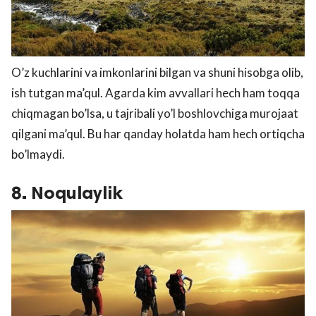
O’z kuchlarini va imkonlarini bilgan va shuni hisobga olib,
ish tutgan ma’qul. Agarda kim avvallari hech ham toqqa
chiqmagan bo’lsa, u tajribali yo’l boshlovchiga murojaat
qilgani ma’qul. Bu har qanday holatda ham hech ortiqcha
bo’lmaydi.
8. Noqulaylik