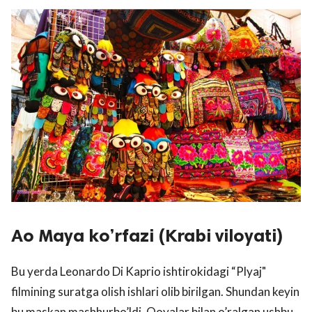
Ao Maya ko’rfazi (Krabi viloyati)
Bu yerda Leonardo Di Kaprio ishtirokidagi “Plyaj"
filmining suratga olish ishlari olib birilgan. Shundan keyin
bu maskan mashhurbo’ldi. Qoyalar bilan o’ralgan ushbu