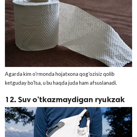
Agarda kim o’rmonda hojatxona qog’ozisiz qolib
ketguday bo’lsa, u bu haqda juda ham afsuslanadi.
12. Suv o’tkazmaydigan ryukzak