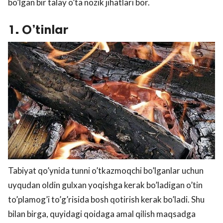
bo’lgan bir talay o’ta nozik jihatlari bor.
1. O’tinlar
Tabiyat qo’ynida tunni o’tkazmoqchi bo’lganlar uchun
uyqudan oldin gulxan yoqishga kerak bo’ladigan o’tin
to’plamog’i to’g’risida bosh qotirish kerak bo’ladi. Shu
bilan birga, quyidagi qoidaga amal qilish maqsadga