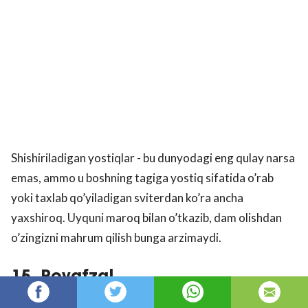
Shishiriladigan yostiqlar - bu dunyodagi eng qulay narsa
emas, ammo u boshning tagiga yostiq sifatida o’rab
yoki taxlab qo’yiladigan sviterdan ko’ra ancha
yaxshiroq. Uyquni maroq bilan o’tkazib, dam olishdan
o’zingizni mahrum qilish bunga arzimaydi.
15. Poyafzal