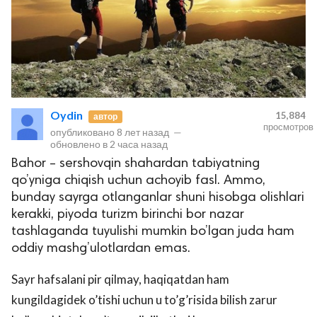
Oydin
15,884
автор
просмотров
опубликовано
8 лет назад
—
обновлено в
2 часа назад
Bahor – sershovqin shahardan tabiyatning
qo’yniga chiqish uchun achoyib fasl. Ammo,
bunday sayrga otlanganlar shuni hisobga olishlari
kerakki, piyoda turizm birinchi bor nazar
tashlaganda tuyulishi mumkin bo’lgan juda ham
oddiy mashg’ulotlardan emas.
Sayr hafsalani pir qilmay, haqiqatdan ham
kungildagidek o’tishi uchun u to’g’risida bilish zarur