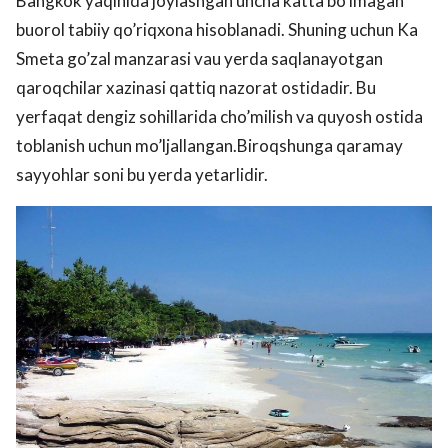
Bangkok yaqinida joylashgan uncha katta bo’lmagan
buorol tabiiy qo’riqxona hisoblanadi. Shuning uchun Ka
Smeta go’zal manzarasi vau yerda saqlanayotgan
qaroqchilar xazinasi qattiq nazorat ostidadir. Bu
yerfaqat dengiz sohillarida cho’milish va quyosh ostida
toblanish uchun mo’ljallangan.Biroqshunga qaramay
sayyohlar soni bu yerda yetarlidir.