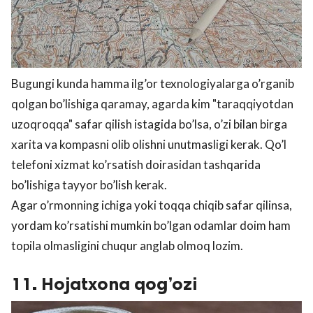
Bugungi kunda hamma ilg’or texnologiyalarga o’rganib
qolgan bo’lishiga qaramay, agarda kim "taraqqiyotdan
uzoqroqqa" safar qilish istagida bo’lsa, o’zi bilan birga
xarita va kompasni olib olishni unutmasligi kerak. Qo’l
telefoni xizmat ko’rsatish doirasidan tashqarida
bo’lishiga tayyor bo’lish kerak.
Agar o’rmonning ichiga yoki toqqa chiqib safar qilinsa,
yordam ko’rsatishi mumkin bo’lgan odamlar doim ham
topila olmasligini chuqur anglab olmoq lozim.
11. Hojatxona qog’ozi