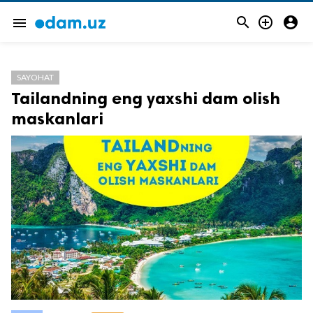



menu
SAYOHAT
Tailandning eng yaxshi dam olish
maskanlari