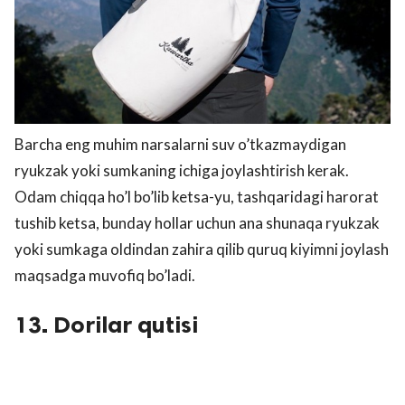
Barcha eng muhim narsalarni suv o’tkazmaydigan
ryukzak yoki sumkaning ichiga joylashtirish kerak.
Odam chiqqa ho’l bo’lib ketsa-yu, tashqaridagi harorat
tushib ketsa, bunday hollar uchun ana shunaqa ryukzak
yoki sumkaga oldindan zahira qilib quruq kiyimni joylash
maqsadga muvofiq bo’ladi.
13. Dorilar qutisi