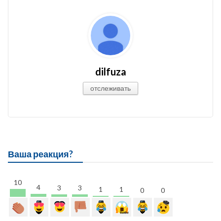
dilfuza
отслеживать
Ваша реакция?
10
4
3
3
1
1
0
0