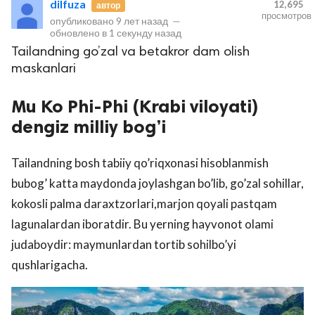
dilfuza
12,695
автор
просмотров
опубликовано
9 лет назад
—
обновлено в
1 секунду назад
Tailandning go’zal va betakror dam olish
maskanlari
Mu Ko Phi-Phi (Krabi viloyati)
dengiz milliy bog’i
lar
Tailandning bosh tabiiy qo’riqxonasi hisoblanmish
 права защищены.
bubog’ katta maydonda joylashgan bo’lib, go’zal sohillar,
kokosli palma daraxtzorlari,marjon qoyali pastqam
lagunalardan iboratdir. Bu yerning hayvonot olami
judaboydir: maymunlardan tortib sohilbo’yi
qushlarigacha.