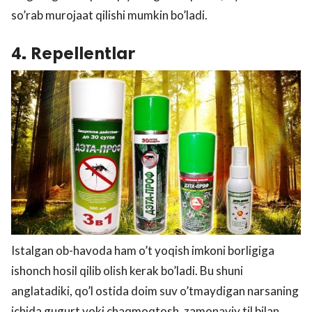
so’rab murojaat qilishi mumkin bo’ladi.
4. Repellentlar
Istalgan ob-havoda ham o’t yoqish imkoni borligiga
ishonch hosil qilib olish kerak bo’ladi. Bu shuni
anglatadiki, qo’l ostida doim suv o’tmaydigan narsaning
ichida gugurt yoki chaqmoqtosh, zamonaviy til bilan