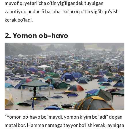
muvofiq: yetarlicha o’tin yig’ilgandek tuyulgan
zahotiyoq undan 5 barobar ko’proq o’tin yig’ib qo’yish
kerak bo’ladi.
2. Yomon ob-havo
"Yomon ob-havo bo’lmaydi, yomon kiyim bo’ladi" degan
matal bor. Hamma narsaga tayyor bo’lish kerak, ayniqsa