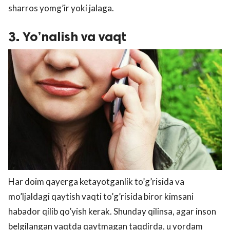
sharros yomg’ir yoki jalaga.
3. Yo’nalish va vaqt
Har doim qayerga ketayotganlik to’g’risida va
mo’ljaldagi qaytish vaqti to’g’risida biror kimsani
habador qilib qo’yish kerak. Shunday qilinsa, agar inson
belgilangan vaqtda qaytmagan taqdirda, u yordam