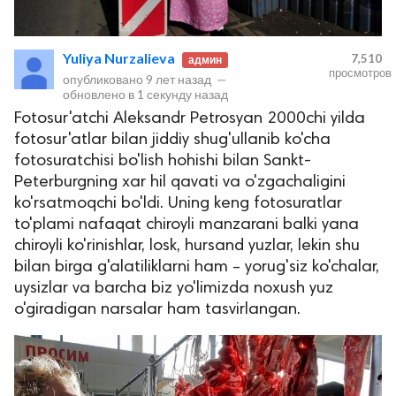
Yuliya Nurzalieva
7,510
админ
просмотров
опубликовано
9 лет назад
—
обновлено в
1 секунду назад
Fotosur'atchi Aleksandr Petrosyan 2000chi yilda
fotosur'atlar bilan jiddiy shug'ullanib ko'cha
fotosuratchisi bo'lish hohishi bilan Sankt-
lar
Peterburgning xar hil qavati va o'zgachaligini
ko'rsatmoqchi bo'ldi. Uning keng fotosuratlar
to'plami nafaqat chiroyli manzarani balki yana
 права защищены.
chiroyli ko'rinishlar, losk, hursand yuzlar, lekin shu
bilan birga g'alatiliklarni ham – yorug'siz ko'chalar,
uysizlar va barcha biz yo'limizda noxush yuz
o'giradigan narsalar ham tasvirlangan.