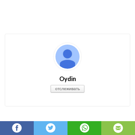
Oydin
отслеживать
Ваша реакция?