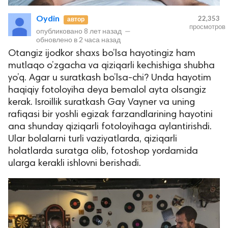
Oydin
22,353
автор
просмотров
опубликовано
8 лет назад
—
обновлено в
2 часа назад
Otangiz ijodkor shaxs bo’lsa hayotingiz ham
mutlaqo o’zgacha va qiziqarli kechishiga shubha
yo’q. Agar u suratkash bo’lsa-chi? Unda hayotim
haqiqiy fotoloyiha deya bemalol ayta olsangiz
kerak. Isroillik suratkash Gay Vayner va uning
rafiqasi bir yoshli egizak farzandlarining hayotini
ana shunday qiziqarli fotoloyihaga aylantirishdi.
Ular bolalarni turli vaziyatlarda, qiziqarli
holatlarda suratga olib, fotoshop yordamida
ularga kerakli ishlovni berishadi.