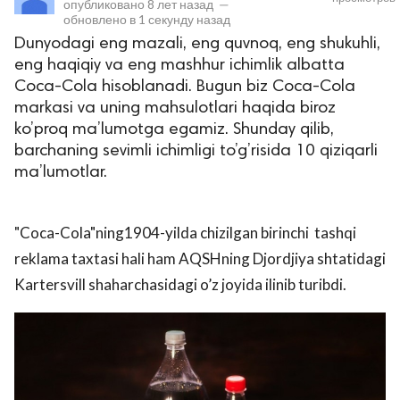
опубликовано
8 лет назад
—
обновлено в
1 секунду назад
Dunyodagi eng mazali, eng quvnoq, eng shukuhli,
eng haqiqiy va eng mashhur ichimlik albatta
Coca-Cola hisoblanadi. Bugun biz Coca-Cola
markasi va uning mahsulotlari haqida biroz
ko’proq ma’lumotga egamiz. Shunday qilib,
barchaning sevimli ichimligi to’g’risida 10 qiziqarli
ma’lumotlar.
lar
 права защищены.
"Coca-Cola"ning1904-yilda chizilgan birinchi tashqi
reklama taxtasi hali ham AQSHning Djordjiya shtatidagi
Kartersvill shaharchasidagi o’z joyida ilinib turibdi.