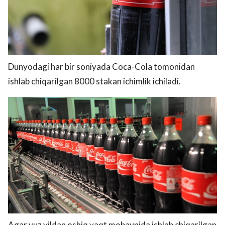
Dunyodagi har bir soniyada Coca-Cola tomonidan
ishlab chiqarilgan 8000 stakan ichimlik ichiladi.
Agar yuz yildan oshiq vaqt mobaynida ishlab chiqarilgan