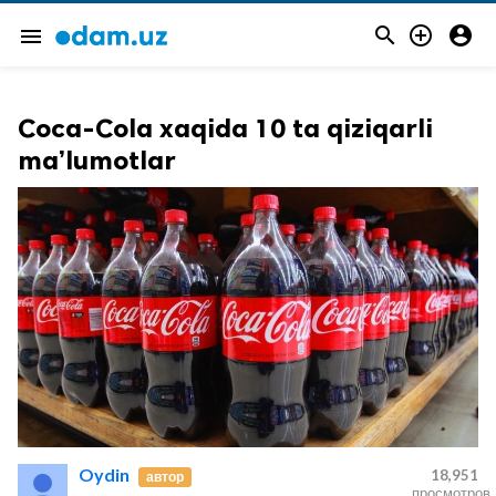



menu
Coca-Cola xaqida 10 ta qiziqarli
ma’lumotlar
Oydin
18,951
автор
просмотров