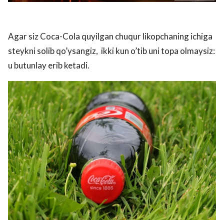
Agar siz Coca-Cola quyilgan chuqur likopchaning ichiga
steykni solib qo’ysangiz, ikki kun o’tib uni topa olmaysiz:
u butunlay erib ketadi.