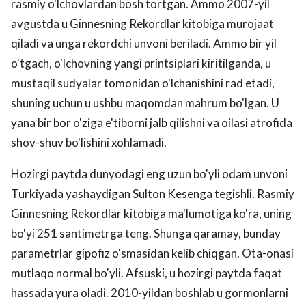
rasmiy o'lchovlardan bosh tortgan. Ammo 2007-yil
avgustda u Ginnesning Rekordlar kitobiga murojaat
qiladi va unga rekordchi unvoni beriladi. Ammo bir yil
o'tgach, o'lchovning yangi printsiplari kiritilganda, u
mustaqil sudyalar tomonidan o'lchanishini rad etadi,
shuning uchun u ushbu maqomdan mahrum bo'lgan. U
yana bir bor o'ziga e'tiborni jalb qilishni va oilasi atrofida
shov-shuv bo'lishini xohlamadi.
Hozirgi paytda dunyodagi eng uzun bo'yli odam unvoni
Turkiyada yashaydigan Sulton Kesenga tegishli. Rasmiy
Ginnesning Rekordlar kitobiga ma'lumotiga ko'ra, uning
bo'yi 251 santimetrga teng. Shunga qaramay, bunday
parametrlar gipofiz o'smasidan kelib chiqgan. Ota-onasi
mutlaqo normal bo'yli. Afsuski, u hozirgi paytda faqat
hassada yura oladi. 2010-yildan boshlab u gormonlarni