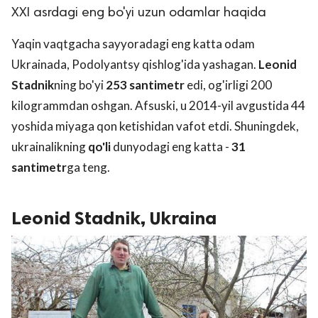
XXI asrdagi eng bo'yi uzun odamlar haqida
Yaqin vaqtgacha sayyoradagi eng katta odam
Ukrainada, Podolyantsy qishlog'ida yashagan.
Leonid
Stadnik
ning bo'yi
253 santimetr
edi, og'irligi 200
kilogrammdan oshgan. Afsuski, u 2014-yil avgustida 44
yoshida miyaga qon ketishidan vafot etdi. Shuningdek,
ukrainalikning
qo'li
dunyodagi eng katta -
31
lar
santimetr
ga teng.
 права защищены.
Leonid Stadnik, Ukraina