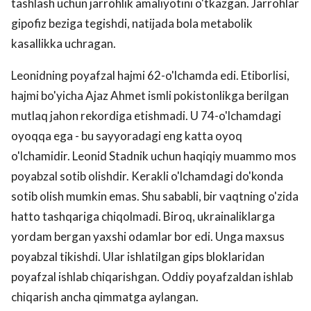
tashlash uchun jarrohlik amaliyotini o'tkazgan. Jarrohlar
gipofiz beziga tegishdi, natijada bola metabolik
kasallikka uchragan.
Leonidning poyafzal hajmi 62-o'lchamda edi. Etiborlisi,
hajmi bo'yicha Ajaz Ahmet ismli pokistonlikga berilgan
mutlaq jahon rekordiga etishmadi. U 74-o'lchamdagi
oyoqqa ega - bu sayyoradagi eng katta oyoq
o'lchamidir. Leonid Stadnik uchun haqiqiy muammo mos
poyabzal sotib olishdir. Kerakli o'lchamdagi do'konda
sotib olish mumkin emas. Shu sababli, bir vaqtning o'zida
hatto tashqariga chiqolmadi. Biroq, ukrainaliklarga
yordam bergan yaxshi odamlar bor edi. Unga maxsus
poyabzal tikishdi. Ular ishlatilgan gips bloklaridan
poyafzal ishlab chiqarishgan. Oddiy poyafzaldan ishlab
chiqarish ancha qimmatga aylangan.