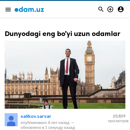



menu
Dunyodagi eng bo'yi uzun odamlar
xalikov.sarvar
20,839
просмотров
опубликовано
6 лет назад
—
обновлено в
1 секунду назад