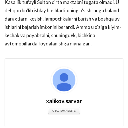
Kasallik tufayli Sulton o'rta maktabni tugata olmadi. U
dehqon bo'lib ishlay boshladi: uning o'sishi unga baland
daraxtlarni kesish, lampochkalarni burish va boshqa uy
ishlarini bajarish imkonini berardi. Ammo u o'ziga kiyim-
kechak va poyabzalni, shuningdek, kichkina
avtomobillarda foydalanishga qiynalgan.
xalikov.sarvar
отслеживать