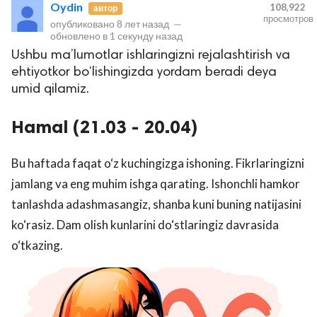
Oydin
108,922
автор
просмотров
опубликовано
8 лет назад
—
обновлено в
1 секунду назад
Ushbu ma’lumotlar ishlaringizni rejalashtirish va
ehtiyotkor bo‘lishingizda yordam beradi deya
umid qilamiz.
Hamal (21.03 - 20.04)
lar
Bu haftada faqat o‘z kuchingizga ishoning. Fikrlaringizni
 права защищены.
jamlang va eng muhim ishga qarating. Ishonchli hamkor
tanlashda adashmasangiz, shanba kuni buning natijasini
ko‘rasiz. Dam olish kunlarini do‘stlaringiz davrasida
o‘tkazing.