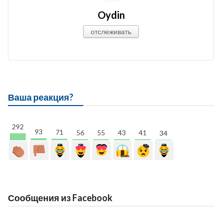
Oydin
отслеживать
Ваша реакция?
292
93
71
56
55
43
41
34
Сообщения из Facebook