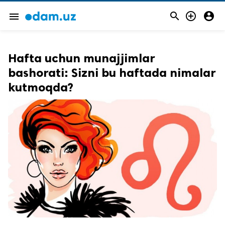



menu
Hafta uchun munajjimlar
bashorati: Sizni bu haftada nimalar
kutmoqda?