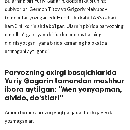
Bularning biri Yuriy Gagarin, qolgan ikkisi uning
dublyorlari German Titov va Grigoriy Nelyubov
tomonidan yozilgan edi. Huddi shu kabi TASS xabari
ham 3 hil ko‘rinishda bo‘lgan. Ularning birida parvozning
omadli o‘tgani, yana birida kosmonavtlarning
qidirilayotgani, yana birida kemaning halokatda
uchragani aytilgandi.
Parvozning oxirgi bosqichlarida
Yuriy Gagarin tomondan mashhur
ibora aytilgan: "Men yonyapman,
alvido, do‘stlar!"
Ammo bu iborani uzoq vaqtga qadar hech qayerda
yozmaganlar.