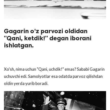
Gagarin o‘z parvozi oldidan
"Qani, ketdik!" degan iborani
ishlatgan.
Xo‘sh, nima uchun "Qani, uchdik!" emas? Sababi Gagarin
uchuvchi edi. Samolyotlar esa odatda parvoz qilishdan
oldin yerda yurib boradi.