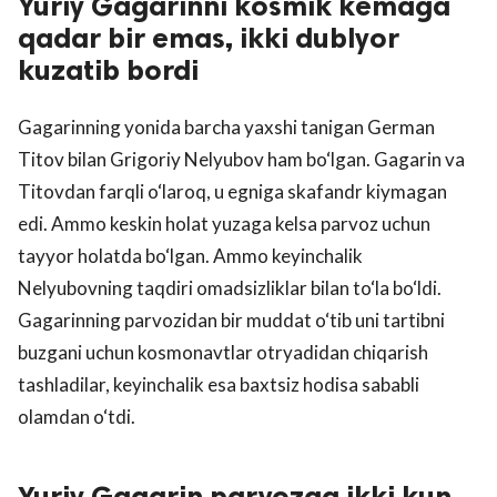
Yuriy Gagarinni kosmik kemaga
qadar bir emas, ikki dublyor
kuzatib bordi
Gagarinning yonida barcha yaxshi tanigan German
Titov bilan Grigoriy Nelyubov ham bo‘lgan. Gagarin va
Titovdan farqli o‘laroq, u egniga skafandr kiymagan
edi. Ammo keskin holat yuzaga kelsa parvoz uchun
tayyor holatda bo‘lgan. Ammo keyinchalik
Nelyubovning taqdiri omadsizliklar bilan to‘la bo‘ldi.
Gagarinning parvozidan bir muddat o‘tib uni tartibni
buzgani uchun kosmonavtlar otryadidan chiqarish
tashladilar, keyinchalik esa baxtsiz hodisa sababli
olamdan o‘tdi.
Yuriy Gagarin parvozga ikki kun