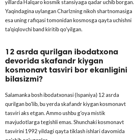
yillarda Halqaro kosmik stansiyaga qadar uchib borgan.
Yaqindagina uylangan Charlzning nikoh shartnomasiga
esa uning rafiqasi tomonidan kosmosga qayta uchishni
ta’qiqlovchi band kiritib qo‘yilgan.
12 asrda qurilgan ibodatxona
devorida skafandr kiygan
kosmonavt tasviri bor ekanligini
bilasizmi?
Salamanka bosh ibodatxonasi (Ispaniya) 12 asrda
qurilgan bo‘lib, bu yerda skafandr kiygan kosmonavt
tasviri aks etgan. Ammo ushbu g‘oya mistik
mavjudotlarga tegishli emas. Shunchaki kosmonavt
tasvirini 1992 yildagi qayta tiklash ishlari davomida