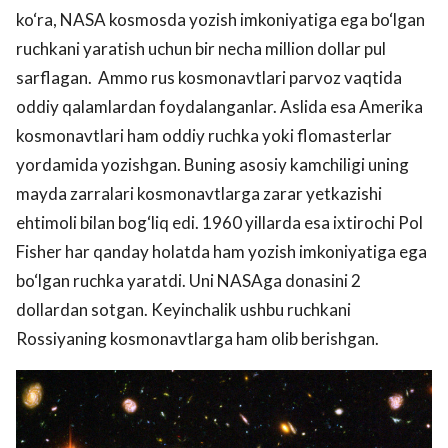
ko‘ra, NASA kosmosda yozish imkoniyatiga ega bo‘lgan
ruchkani yaratish uchun bir necha million dollar pul
sarflagan. Ammo rus kosmonavtlari parvoz vaqtida
oddiy qalamlardan foydalanganlar. Aslida esa Amerika
kosmonavtlari ham oddiy ruchka yoki flomasterlar
yordamida yozishgan. Buning asosiy kamchiligi uning
mayda zarralari kosmonavtlarga zarar yetkazishi
ehtimoli bilan bog‘liq edi. 1960 yillarda esa ixtirochi Pol
Fisher har qanday holatda ham yozish imkoniyatiga ega
bo‘lgan ruchka yaratdi. Uni NASAga donasini 2
dollardan sotgan. Keyinchalik ushbu ruchkani
Rossiyaning kosmonavtlarga ham olib berishgan.