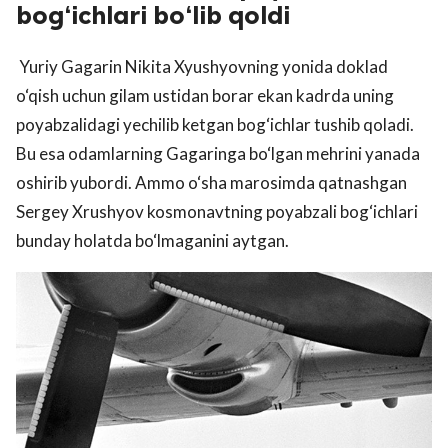
bog‘ichlari bo‘lib qoldi
Yuriy Gagarin Nikita Xyushyovning yonida doklad
o‘qish uchun gilam ustidan borar ekan kadrda uning
poyabzalidagi yechilib ketgan bog‘ichlar tushib qoladi.
Bu esa odamlarning Gagaringa bo‘lgan mehrini yanada
oshirib yubordi. Ammo o‘sha marosimda qatnashgan
Sergey Xrushyov kosmonavtning poyabzali bog‘ichlari
bunday holatda bo‘lmaganini aytgan.