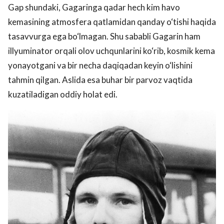
Gap shundaki, Gagaringa qadar hech kim havo
kemasining atmosfera qatlamidan qanday o‘tishi haqida
tasavvurga ega bo‘lmagan. Shu sababli Gagarin ham
illyuminator orqali olov uchqunlarini ko‘rib, kosmik kema
yonayotgani va bir necha daqiqadan keyin o‘lishini
tahmin qilgan. Aslida esa buhar bir parvoz vaqtida
kuzatiladigan oddiy holat edi.