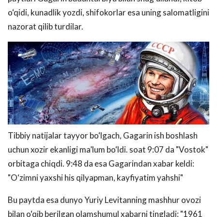
o‘qidi, kunadlik yozdi, shifokorlar esa uning salomatligini
nazorat qilib turdilar.
Tibbiy natijalar tayyor bo‘lgach, Gagarin ish boshlash
uchun xozir ekanligi ma’lum bo‘ldi. soat 9:07 da "Vostok"
orbitaga chiqdi. 9:48 da esa Gagarindan xabar keldi:
"O‘zimni yaxshi his qilyapman, kayfiyatim yahshi"
Bu paytda esa dunyo Yuriy Levitanning mashhur ovozi
bilan o‘qib berilgan olamshumul xabarni tingladi: "1961