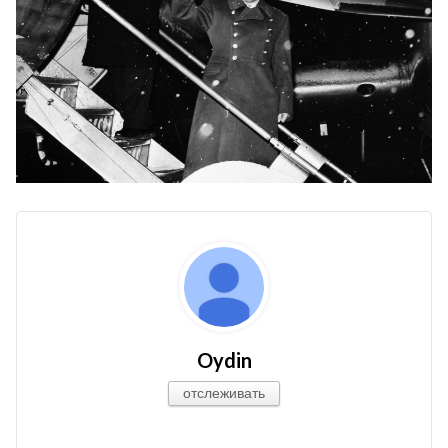
Oydin
отслеживать