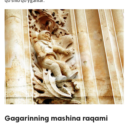
qo‘shib qo‘yganlar.
Gagarinning mashina raqami