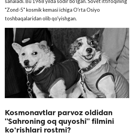
sanaladi. Bu 1968 yilda sodir bo‘lgan. Sovet ittifoqining
"Zond-5" kosmik kemasi ichiga O‘rta Osiyo
toshbaqalaridan olib qo‘yishgan.
Kosmonavtlar parvoz oldidan
"Sahroning oq quyoshi" filmini
ko‘rishlari rostmi?