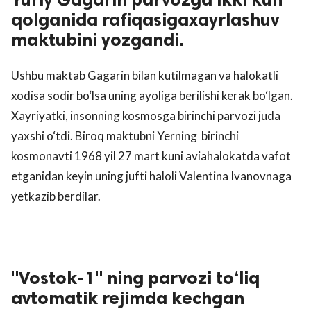
qolganida rafiqasigaxayrlashuv
maktubini yozgandi.
Ushbu maktab Gagarin bilan kutilmagan va halokatli
xodisa sodir bo‘lsa uning ayoliga berilishi kerak bo‘lgan.
Xayriyatki, insonning kosmosga birinchi parvozi juda
yaxshi o‘tdi. Biroq maktubni Yerning birinchi
kosmonavti 1968 yil 27 mart kuni aviahalokatda vafot
etganidan keyin uning jufti haloli Valentina Ivanovnaga
yetkazib berdilar.
"Vostok-1" ning parvozi to‘liq
avtomatik rejimda kechgan