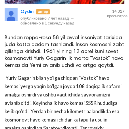
Oydin
14,017
автор
просмотров
опубликовано
7 лет назад
—
обновлено в
1 секунду назад
Bundan roppa-rosa 58 yil avval insoniyat tarixida
juda katta qadam tashlandi. Inson kosmosni zabt
qilishga kirishdi. 1961 yilning 12 aprel kuni sovet
kosmonavti Yuriy Gagarin ilk marta "Vostok" havo
lar
kemasida Yerni aylanib uchdi va ortga qaytdi.
 права защищены.
Yuriy Gagarin bilan yo‘lga chiqqan "Vostok" havo
kemasi yerga yaqin bo‘lgan joyda 108 daqiqalik safarni
amalga oshirdi va ushbu vaqt ichida sayyoramizni
aylanib o‘tdi. Keyinchalik havo kemasi SSSR hududiga
kelib qo‘ndi. Yerdan bir necha kilometr balandlikda esa
kosmonovt havo kemasi ichidan katapulta usulini
amalga oshirdi va Saratov viloyati, Tenrovskiy