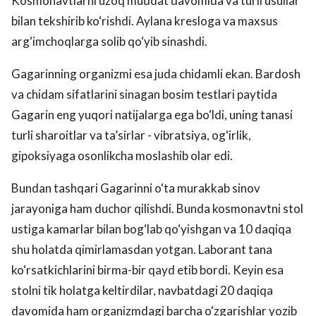
Kosmonavtlarni uzoq muddat davomida va turli usullar
bilan tekshirib ko‘rishdi. Aylana kresloga va maxsus
arg‘imchoqlarga solib qo‘yib sinashdi.
Gagarinning organizmi esa juda chidamli ekan. Bardosh
va chidam sifatlarini sinagan bosim testlari paytida
Gagarin eng yuqori natijalarga ega bo‘ldi, uning tanasi
turli sharoitlar va ta’sirlar - vibratsiya, og‘irlik,
gipoksiyaga osonlikcha moslashib olar edi.
Bundan tashqari Gagarinni o‘ta murakkab sinov
jarayoniga ham duchor qilishdi. Bunda kosmonavtni stol
ustiga kamarlar bilan bog‘lab qo‘yishgan va 10 daqiqa
shu holatda qimirlamasdan yotgan. Laborant tana
ko‘rsatkichlarini birma-bir qayd etib bordi. Keyin esa
stolni tik holatga keltirdilar, navbatdagi 20 daqiqa
davomida ham organizmdagi barcha o‘zgarishlar yozib