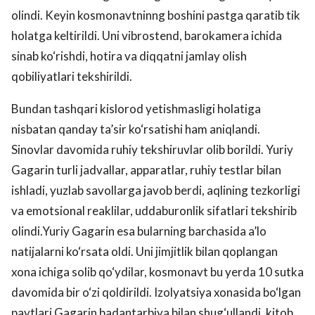
olindi. Keyin kosmonavtninng boshini pastga qaratib tik
holatga keltirildi. Uni vibrostend, barokamera ichida
sinab ko‘rishdi, hotira va diqqatni jamlay olish
qobiliyatlari tekshirildi.
Bundan tashqari kislorod yetishmasligi holatiga
nisbatan qanday ta’sir ko‘rsatishi ham aniqlandi.
Sinovlar davomida ruhiy tekshiruvlar olib borildi. Yuriy
Gagarin turli jadvallar, apparatlar, ruhiy testlar bilan
ishladi, yuzlab savollarga javob berdi, aqlining tezkorligi
va emotsional reaklilar, uddaburonlik sifatlari tekshirib
olindi.Yuriy Gagarin esa bularning barchasida a’lo
natijalarni ko‘rsata oldi. Uni jimjitlik bilan qoplangan
xona ichiga solib qo‘ydilar, kosmonavt bu yerda 10 sutka
davomida bir o‘zi qoldirildi. Izolyatsiya xonasida bo‘lgan
paytlari Gagarin badantarbiya bilan shug‘ullandi, kitob