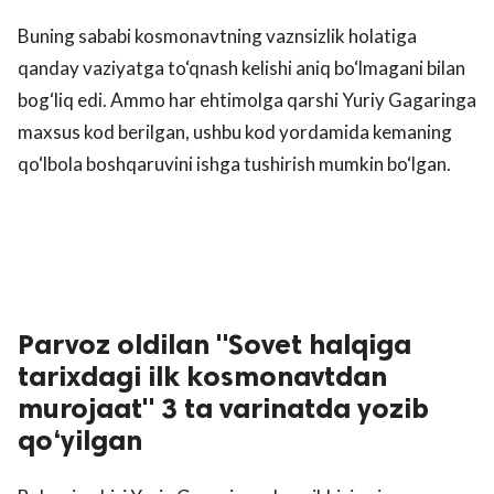
Buning sababi kosmonavtning vaznsizlik holatiga
qanday vaziyatga to‘qnash kelishi aniq bo‘lmagani bilan
bog‘liq edi. Ammo har ehtimolga qarshi Yuriy Gagaringa
maxsus kod berilgan, ushbu kod yordamida kemaning
qo‘lbola boshqaruvini ishga tushirish mumkin bo‘lgan.
Parvoz oldilan "Sovet halqiga
tarixdagi ilk kosmonavtdan
murojaat" 3 ta varinatda yozib
qo‘yilgan