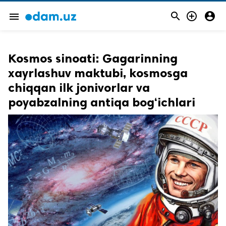



menu
Kosmos sinoati: Gagarinning
xayrlashuv maktubi, kosmosga
chiqqan ilk jonivorlar va
poyabzalning antiqa bog‘ichlari