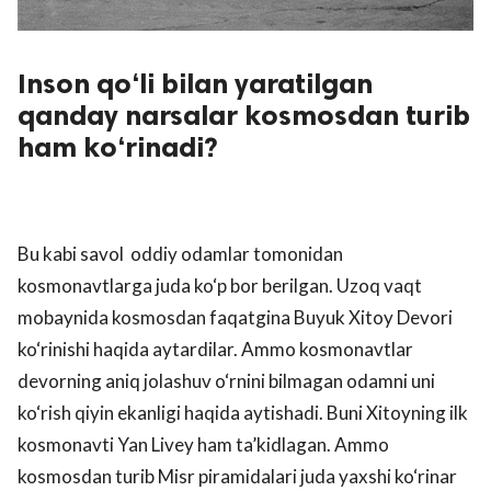
Inson qo‘li bilan yaratilgan
qanday narsalar kosmosdan turib
ham ko‘rinadi?
Bu kabi savol oddiy odamlar tomonidan
kosmonavtlarga juda ko‘p bor berilgan. Uzoq vaqt
mobaynida kosmosdan faqatgina Buyuk Xitoy Devori
ko‘rinishi haqida aytardilar. Ammo kosmonavtlar
devorning aniq jolashuv o‘rnini bilmagan odamni uni
ko‘rish qiyin ekanligi haqida aytishadi. Buni Xitoyning ilk
kosmonavti Yan Livey ham ta’kidlagan. Ammo
kosmosdan turib Misr piramidalari juda yaxshi ko‘rinar