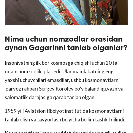
Nima uchun nomzodlar orasidan
aynan Gagarinni tanlab olganlar?
Insoniyatning ilk bor kosmosga chiqishi uchun 20 ta
odam nomzodlik qilar edi. Ular mamlakatning eng
yaxshi uchuvchilari emasdilar, ushbu kosmonavtlarni
parvoz rahbari Sergey Korolev bo‘y balandligi,vazn va
salomatlik darajasiga qarab tanlab olgan.
1959 yili Aviatsion tibbiyot institutida kosmonavtlarni
tanlab olish va tayyorlash bo‘yicha bo‘lim tashkil qilindi.