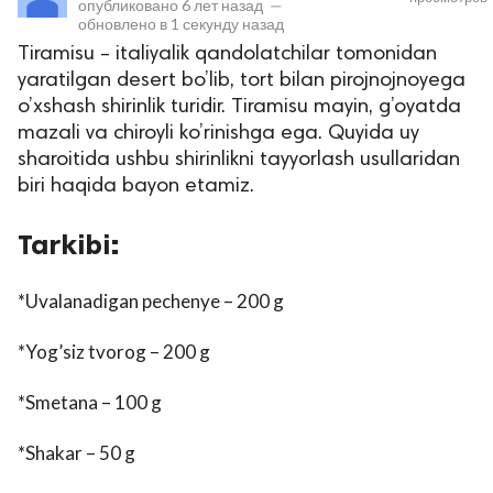
опубликовано
6 лет назад
—
обновлено в
1 секунду назад
Tiramisu – italiyalik qandolatchilar tomonidan
yaratilgan desert bo’lib, tort bilan pirojnojnoyega
o’xshash shirinlik turidir. Tiramisu mayin, g’oyatda
mazali va chiroyli ko’rinishga ega. Quyida uy
sharoitida ushbu shirinlikni tayyorlash usullaridan
biri haqida bayon etamiz.
lar
Tarkibi:
 права защищены.
*Uvalanadigan pechenye – 200 g
*Yog’siz tvorog – 200 g
*Smetana – 100 g
*Shakar – 50 g