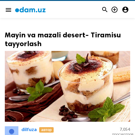



menu
Mayin va mazali desert- Tiramisu
tayyorlash
dilfuza
7,054
автор
просмотров