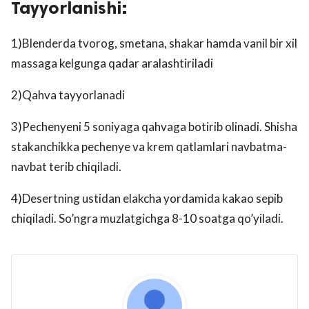
Tayyorlanishi:
1)Blenderda tvorog, smetana, shakar hamda vanil bir xil
massaga kelgunga qadar aralashtiriladi
2)Qahva tayyorlanadi
3)Pechenyeni 5 soniyaga qahvaga botirib olinadi. Shisha
stakanchikka pechenye va krem qatlamlari navbatma-
navbat terib chiqiladi.
4)Desertning ustidan elakcha yordamida kakao sepib
chiqiladi. So’ngra muzlatgichga 8-10 soatga qo’yiladi.