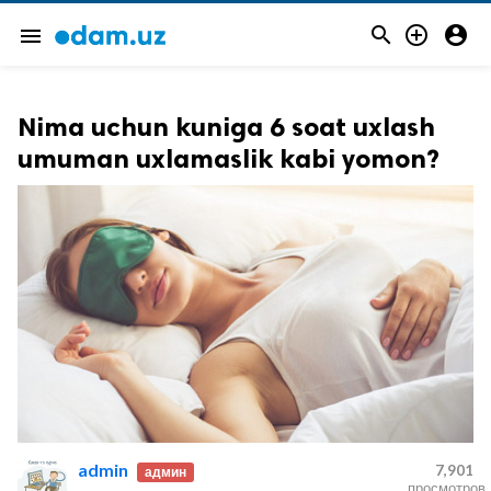



menu
Nima uchun kuniga 6 soat uxlash
umuman uxlamaslik kabi yomon?
admin
7,901
админ
просмотров