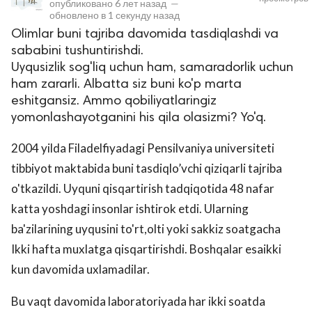
опубликовано
6 лет назад
—
обновлено в
1 секунду назад
Olimlar buni tajriba davomida tasdiqlashdi va
sababini tushuntirishdi.
Uyqusizlik sog'liq uchun ham, samaradorlik uchun
ham zararli. Albatta siz buni ko'p marta
eshitgansiz. Ammo qobiliyatlaringiz
yomonlashayotganini his qila olasizmi? Yo'q.
lar
2004 yilda Filadelfiyadagi Pensilvaniya universiteti
tibbiyot maktabida buni tasdiqlo’vchi qiziqarli tajriba
 права защищены.
o'tkazildi. Uyquni qisqartirish tadqiqotida 48 nafar
katta yoshdagi insonlar ishtirok etdi. Ularning
ba'zilarining uyqusini to'rt,olti yoki sakkiz soatgacha
Ikki hafta muxlatga qisqartirishdi. Boshqalar esaikki
kun davomida uxlamadilar.
Bu vaqt davomida laboratoriyada har ikki soatda