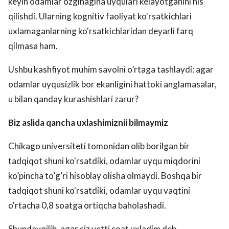
keyin odamlar ozginagina uyqulari kelayotganini his
qilishdi. Ularning kognitiv faoliyat ko'rsatkichlari
uxlamaganlarning ko'rsatkichlaridan deyarli farq
qilmasa ham.
Ushbu kashfiyot muhim savolni o’rtaga tashlaydi: agar
odamlar uyqusizlik bor ekanligini hattoki anglamasalar,
u bilan qanday kurashishlari zarur?
Biz aslida qancha uxlashimiznii bilmaymiz
Chikago universiteti tomonidan olib borilgan bir
tadqiqot shuni ko'rsatdiki, odamlar uyqu miqdorini
ko’pincha to’g’ri hisoblay olisha olmaydi. Boshqa bir
tadqiqot shuni ko'rsatdiki, odamlar uyqu vaqtini
o'rtacha 0,8 soatga ortiqcha baholashadi.
Shundayqilib, agar siz yetti soat uxladim deb