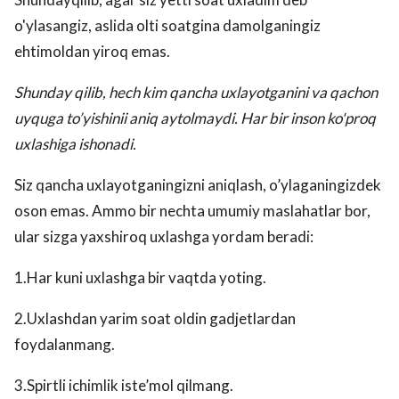
o'ylasangiz, aslida olti soatgina damolganingiz
ehtimoldan yiroq emas.
Shunday qilib, hech kim qancha uxlayotganini va qachon
uyquga to’yishinii aniq aytolmaydi. Har bir inson ko'proq
uxlashiga ishonadi.
Siz qancha uxlayotganingizni aniqlash, o’ylaganingizdek
oson emas. Ammo bir nechta umumiy maslahatlar bor,
ular sizga yaxshiroq uxlashga yordam beradi:
1.Har kuni uxlashga bir vaqtda yoting.
2.Uxlashdan yarim soat oldin gadjetlardan
foydalanmang.
3.Spirtli ichimlik iste’mol qilmang.