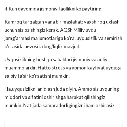
4.Kun davomida jismoniy faollikni ko’paytiring.
Kamroq tarqalgan yana bir maslahat: yaxshiroq uxlash
uchun siz ozishingiz kerak. AQSh Milliy uyqu
jamg'armasi ma'lumotlariga ko'ra, uyqusizlik va semirish
o'rtasida bevosita bog'liqlik mavjud.
Uyqusizlikning boshqa sabablari jismoniy va aqliy
muammolardir. Hatto stress va yomon kayfiyat uyquga
salbiy ta'sir ko'rsatishi mumkin.
Ha,uyqusizlikni aniqlash juda qiyin. Ammo siz uyquning
miqdori va sifatini oshirishga harakat qilishingiz
mumkin. Natijada samaradorligingizni ham oshirasiz.