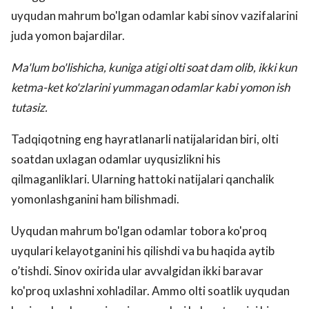
uyqudan mahrum bo'lgan odamlar kabi sinov vazifalarini
juda yomon bajardilar.
Ma'lum bo'lishicha, kuniga atigi olti soat dam olib, ikki kun
ketma-ket ko'zlarini yummagan odamlar kabi yomon ish
tutasiz.
Tadqiqotning eng hayratlanarli natijalaridan biri, olti
soatdan uxlagan odamlar uyqusizlikni his
qilmaganliklari. Ularning hattoki natijalari qanchalik
yomonlashganini ham bilishmadi.
Uyqudan mahrum bo'lgan odamlar tobora ko'proq
uyqulari kelayotganini his qilishdi va bu haqida aytib
o’tishdi. Sinov oxirida ular avvalgidan ikki baravar
ko'proq uxlashni xohladilar. Ammo olti soatlik uyqudan