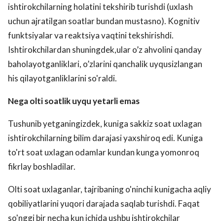
ishtirokchilarning holatini tekshirib turishdi (uxlash
uchun ajratilgan soatlar bundan mustasno). Kognitiv
funktsiyalar va reaktsiya vaqtini tekshirishdi.
Ishtirokchilardan shuningdek,ular o’z ahvolini qanday
baholayotganliklari, o’zlarini qanchalik uyqusizlangan
his qilayotganliklarini so'raldi.
Nega olti soatlik uyqu yetarli emas
Tushunib yetganingizdek, kuniga sakkiz soat uxlagan
ishtirokchilarning bilim darajasi yaxshiroq edi. Kuniga
to'rt soat uxlagan odamlar kundan kunga yomonroq
fikrlay boshladilar.
Olti soat uxlaganlar, tajribaning o'ninchi kunigacha aqliy
qobiliyatlarini yuqori darajada saqlab turishdi. Faqat
so'nggi bir necha kun ichida ushbu ishtirokchilar