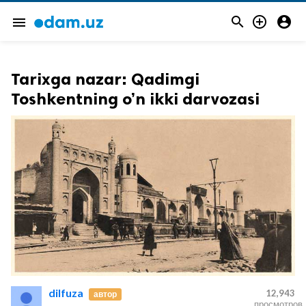



menu
Tarixga nazar: Qadimgi
Toshkentning o’n ikki darvozasi
dilfuza
12,943
автор
просмотров