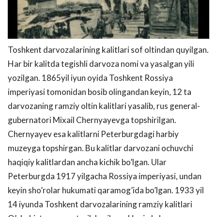
Toshkent darvozalarining kalitlari sof oltindan quyilgan.
Har bir kalitda tegishli darvoza nomi va yasalgan yili
yozilgan. 1865yil iyun oyida Toshkent Rossiya
imperiyasi tomonidan bosib olingandan keyin, 12 ta
darvozaning ramziy oltin kalitlari yasalib, rus general-
gubernatori Mixail Chernyayevga topshirilgan.
Chernyayev esa kalitlarni Peterburgdagi harbiy
muzeyga topshirgan. Bu kalitlar darvozani ochuvchi
haqiqiy kalitlardan ancha kichik bo’lgan. Ular
Peterburgda 1917 yilgacha Rossiya imperiyasi, undan
keyin sho’rolar hukumati qaramog’ida bo’lgan. 1933 yil
14 iyunda Toshkent darvozalarining ramziy kalitlari