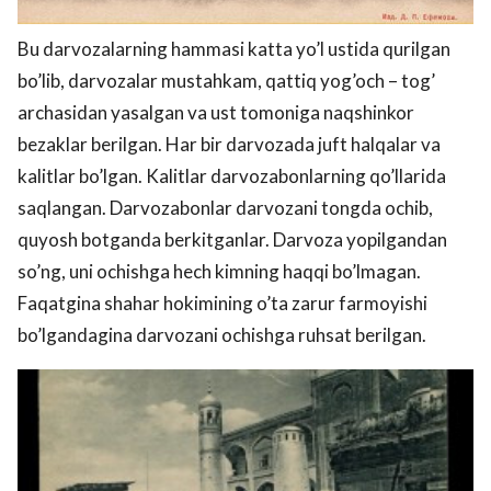
Bu darvozalarning hammasi katta yo’l ustida qurilgan
bo’lib, darvozalar mustahkam, qattiq yog’och – tog’
archasidan yasalgan va ust tomoniga naqshinkor
bezaklar berilgan. Har bir darvozada juft halqalar va
kalitlar bo’lgan. Kalitlar darvozabonlarning qo’llarida
saqlangan. Darvozabonlar darvozani tongda ochib,
quyosh botganda berkitganlar. Darvoza yopilgandan
so’ng, uni ochishga hech kimning haqqi bo’lmagan.
Faqatgina shahar hokimining o’ta zarur farmoyishi
bo’lgandagina darvozani ochishga ruhsat berilgan.