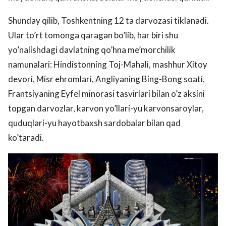
Shunday qilib, Toshkentning 12 ta darvozasi tiklanadi.
Ular to’rt tomonga qaragan bo’lib, har biri shu
yo’nalishdagi davlatning qo’hna me’morchilik
namunalari: Hindistonning Toj-Mahali, mashhur Xitoy
devori, Misr ehromlari, Angliyaning Bing-Bong soati,
Frantsiyaning Eyfel minorasi tasvirlari bilan o’z aksini
topgan darvozlar, karvon yo’llari-yu karvonsaroylar,
quduqlari-yu hayotbaxsh sardobalar bilan qad
ko’taradi.