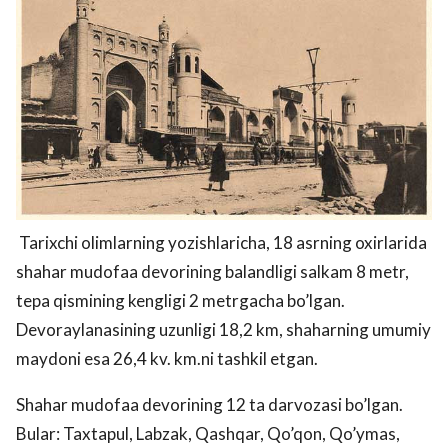
Tarixchi olimlarning yozishlaricha, 18 asrning oxirlarida
shahar mudofaa devorining balandligi salkam 8 metr,
tepa qismining kengligi 2 metrgacha bo’lgan.
Devoraylanasining uzunligi 18,2 km, shaharning umumiy
maydoni esa 26,4 kv. km.ni tashkil etgan.
Shahar mudofaa devorining 12 ta darvozasi bo’lgan.
Bular: Taxtapul, Labzak, Qashqar, Qo’qon, Qo’ymas,