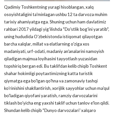
Qadimiy Toshkentning yuragi hisoblangan, xalq
osoyishtaligini ta’minlagan ushbu 12 ta darvoza muhim
tarixiy ahamiyatga ega. Shuning uchun ham davlatimiz
rahbari 2017 yildagi yig’ilishda “Do’stlik bog’ini yaratib”,
uning hududida O’zbekistonda istiqomat qilayotgan
barcha xalqlar, millat va elatlarning o’ziga xos
madaniyati, urf-odati, madaniy an’analarini namoyish
qiladigan majmua loyihasini tayyotlash yuzasidan
topshiriq bergan edi. Bu taklifdan kelib chiqib Toshkent
shahar hokimligi poytaxtimizning katta turistik
qiymatga ega bo’lgan qo’hna va zamonaviy tashqi
ko’rinishini shakllantirish, xorijlik sayyohlar uchun ma’qul
bo’ladigan qiyofani yaratish, ramziy darvozalarini
tiklash bo’yicha eng yaxshi taklif uchun tanlov e’lon qildi.
Shundan kelib chiqib “Dunyo darvozalari’ xalqaro