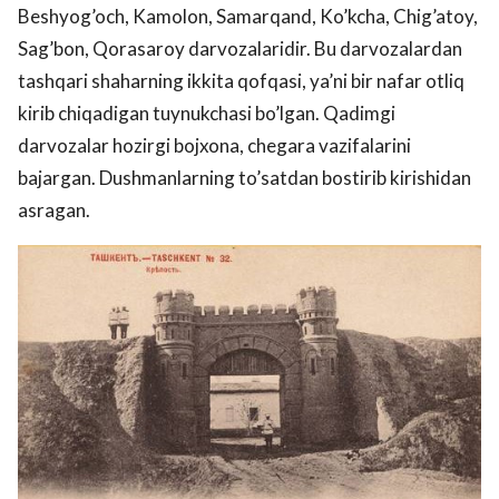
Beshyog’och, Kamolon, Samarqand, Ko’kcha, Chig’atoy,
Sag’bon, Qorasaroy darvozalaridir. Bu darvozalardan
tashqari shaharning ikkita qofqasi, ya’ni bir nafar otliq
kirib chiqadigan tuynukchasi bo’lgan. Qadimgi
darvozalar hozirgi bojxona, chegara vazifalarini
bajargan. Dushmanlarning to’satdan bostirib kirishidan
asragan.