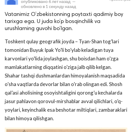
опубликовано
6 лет назад
—
обновлено в
1 секунду назад
Vatanimiz O’zbekistonning poytaxti qadimiy boy
tarixga ega. U juda ko’p bosqinchilik va
urushlarning guvohi bo’lgan.
Toshkent qulay geografik joyda – Tyan-Shan tog’lari
tomonidan Buyuk Ipak Yo’li bo’ylab keladigan tuya
karvonlari yo’lida joylashgan, shu boisdan ham o’zga
lar
mamlakatlarning diqqatini o’ziga jalb qilib kelgan.
Shahar tashqi dushmanlardan himoyalanish maqsadida
 права защищены.
o’sha vaqtlarda devorlar bilan o’rab olingan edi. Shosh
qal’asi aholisining osoyishtaligini qorong’u kechalarda
jasur pahlavon qorovul-mirshablar avval qilichlari, o’q-
yoylari, keyinchalik esa beshotar miltiqlari, zambaraklari
bilan himoya qilishgan.