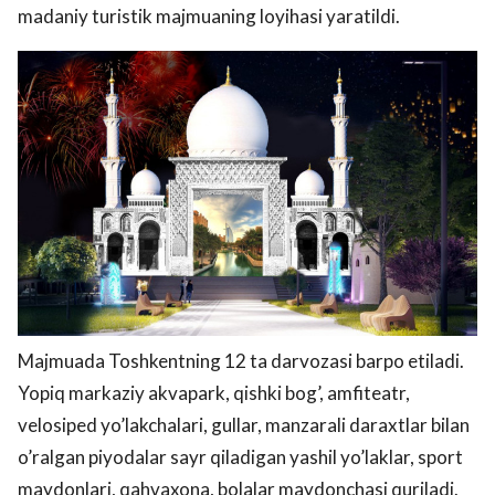
madaniy turistik majmuaning loyihasi yaratildi.
Majmuada Toshkentning 12 ta darvozasi barpo etiladi.
Yopiq markaziy akvapark, qishki bog’, amfiteatr,
velosiped yo’lakchalari, gullar, manzarali daraxtlar bilan
o’ralgan piyodalar sayr qiladigan yashil yo’laklar, sport
maydonlari, qahvaxona, bolalar maydonchasi quriladi.