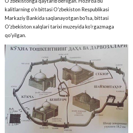
O’zbekistonga qaytarib berilgan. Hozirda bu
kalitlarning o’n bittasi O’zbekiston Respublikasi
Markaziy Bankida saqlanayotgan bo’lsa, bittasi
O’zbekiston xalqlari tarixi muzeyida ko’rgazmaga
qo’yilgan.