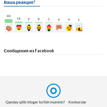
Ваша реакция?
40
14
9
8
5
4
4
1
Сообщения из Facebook
Qanday qilib bloger bo’lish mumkin?
Konkurslar