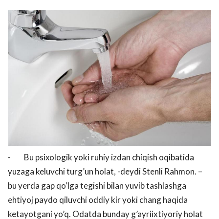
- Bu psixologik yoki ruhiy izdan chiqish oqibatida
yuzaga keluvchi turg’un holat, -deydi Stenli Rahmon. –
bu yerda gap qo’lga tegishi bilan yuvib tashlashga
ehtiyoj paydo qiluvchi oddiy kir yoki chang haqida
ketayotgani yo’q. Odatda bunday g’ayriixtiyoriy holat