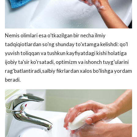
Nemis olimlari esa o’tkazilgan bir necha ilmiy
tadqiqiotlardan so’ng shunday to’xtamga kelishdi: qo’l
yuvish toliqqan va tushkun kayfiyatdagi kishi holatiga
ijobiy ta’sir ko’rsatadi, optimizm va ishonch tuyg’ularini
rag'batlantiradi,salbiy fikrlardan xalos bo’lishga yordam
beradi.