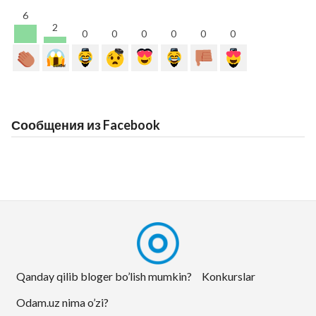
6
2
0
0
0
0
0
0
Сообщения из Facebook
Qanday qilib bloger bo’lish mumkin?
Konkurslar
Odam.uz nima o’zi?