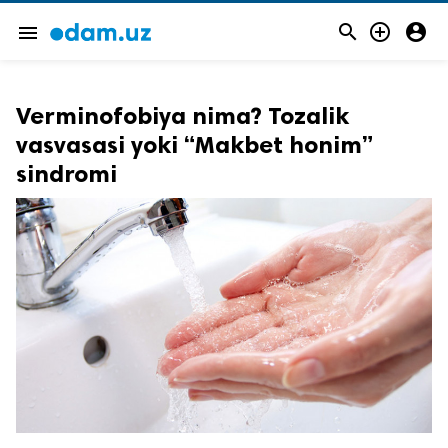



menu
Verminofobiya nima? Tozalik
vasvasasi yoki “Makbet honim”
sindromi