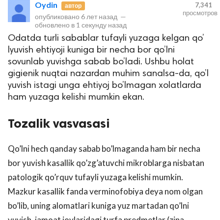
Oydin
7,341
автор
просмотров
опубликовано
6 лет назад
—
обновлено в
1 секунду назад
Odatda turli sabablar tufayli yuzaga kelgan qo’
lyuvish ehtiyoji kuniga bir necha bor qo’lni
sovunlab yuvishga sabab bo’ladi. Ushbu holat
gigienik nuqtai nazardan muhim sanalsa-da, qo’l
yuvish istagi unga ehtiyoj bo’lmagan xolatlarda
ham yuzaga kelishi mumkin ekan.
lar
Tozalik vasvasasi
 права защищены.
Qo’lni hech qanday sabab bo’lmaganda ham bir necha
bor yuvish kasallik qo’zg’atuvchi mikroblarga nisbatan
patologik qo’rquv tufayli yuzaga kelishi mumkin.
Mazkur kasallik fanda verminofobiya deya nom olgan
bo’lib, uning alomatlari kuniga yuz martadan qo’lni
yuvish, jamoat joylaridagi turfa predmetlar (zina