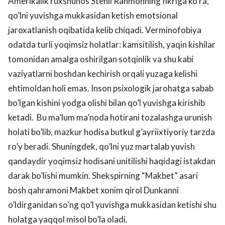
Amerikalik ruxshunos Stenli Rahmonning fikriga ko’ra,
qo’lni yuvishga mukkasidan ketish emotsional
jaroxatlanish oqibatida kelib chiqadi. Verminofobiya
odatda turli yoqimsiz holatlar: kamsitilish, yaqin kishilar
tomonidan amalga oshirilgan sotqinlik va shu kabi
vaziyatlarni boshdan kechirish orqali yuzaga kelishi
ehtimoldan holi emas. Inson psixologik jarohatga sabab
bo’lgan kishini yodga olishi bilan qo’l yuvishga kirishib
ketadi. Bu ma’lum ma’noda hotirani tozalashga urunish
holati bo’lib, mazkur hodisa butkul g’ayriixtiyoriy tarzda
ro’y beradi. Shuningdek, qo’lni yuz martalab yuvish
qandaydir yoqimsiz hodisani unitilishi haqidagi istakdan
darak bo’lishi mumkin. Shekspirning “Makbet” asari
bosh qahramoni Makbet xonim qirol Dunkanni
o’ldirganidan so’ng qo’l yuvishga mukkasidan ketishi shu
holatga yaqqol misol bo’la oladi.