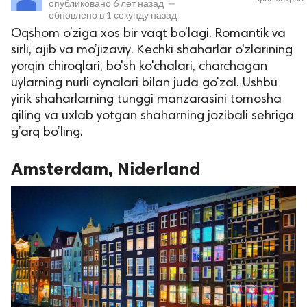
опубликовано
6 лет назад
—
обновлено в
1 секунду назад
Oqshom o’ziga xos bir vaqt bo’lagi. Romantik va
sirli, ajib va mo’jizaviy. Kechki shaharlar o'zlarining
yorqin chiroqlari, bo'sh ko'chalari, charchagan
uylarning nurli oynalari bilan juda go'zal. Ushbu
yirik shaharlarning tunggi manzarasini tomosha
qiling va uxlab yotgan shaharning jozibali sehriga
g’arq bo’ling.
lar
Amsterdam, Niderland
 права защищены.