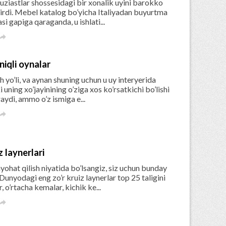
tuziastlar shossesidagi bir xonalik uyini barokko
ntirdi. Mebel katalog bo’yicha Italiyadan buyurtma
i gapiga qaraganda, u ishlati...

iqli oynalar
h yo’li, va aynan shuning uchun u uy interyerida
i uning xo’jayinining o’ziga xos ko’rsatkichi bo’lishi
ydi, ammo o’z ismiga e...

 laynerlari
yohat qilish niyatida bo’lsangiz, siz uchun bunday
nyodagi eng zo’r kruiz laynerlar top 25 taligini
 o’rtacha kemalar, kichik ke...
