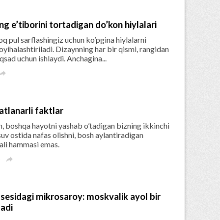
ng e’tiborini tortadigan do’kon hiylalari
q pul sarflashingiz uchun ko’pgina hiylalarni
loyihalashtiriladi. Dizaynning har bir qismi, rangidan
sad uchun ishlaydi. Anchagina...

atlanarli faktlar
, boshqa hayotni yashab o’tadigan bizning ikkinchi
 suv ostida nafas olishni, bosh aylantiradigan
ali hammasi emas.
a

ossesidagi mikrosaroy: moskvalik ayol bir
zadi