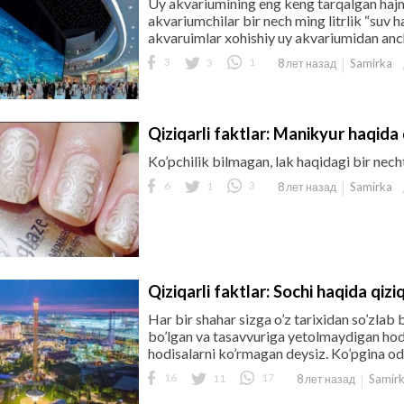
Uy akvariumining eng keng tarqalgan hajmi 
akvariumchilar bir nech ming litrlik “suv 
akvaruimlar xohishiy uy akvariumidan anch
3
3
1
Samirka
8 лет назад
Qiziqarli faktlar: Manikyur haqida q
Ko’pchilik bilmagan, lak haqidagi bir necht
6
1
3
Samirka
8 лет назад
Qiziqarli faktlar: Sochi haqida qiziq
Har bir shahar sizga o’z tarixidan so’zlab 
bo’lgan va tasavvuriga yetolmaydigan hod
hodisalarni ko’rmagan deysiz. Ko’pgina oda
16
11
17
Samir
8 лет назад