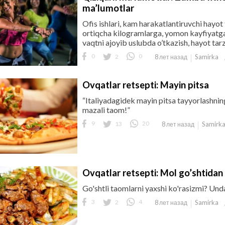
ma’lumotlar
Ofis ishlari, kam harakatlantiruvchi hayot
ortiqcha kilogramlarga, yomon kayfiyatga 
vaqtni ajoyib uslubda o’tkazish, hayot tar
0
2
0
Samirka
8 лет назад
Ovqatlar retsepti: Mayin pitsa
“Italiyadagidek mayin pitsa tayyorlashning
mazali taom!”
9
13
20
Samirk
8 лет назад
Ovqatlar retsepti: Mol go’shtida
Go'shtli taomlarni yaxshi ko'rasizmi? Und
3
2
4
Samirka
8 лет назад