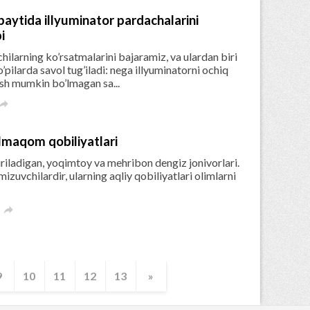
 paytida illyuminator pardachalarini
i
ilarning ko’rsatmalarini bajaramiz, va ulardan biri
o’pilarda savol tug’iladi: nega illyuminatorni ochiq
ish mumkin bo’lmagan sa...

ilmaqom qobiliyatlari
tiriladigan, yoqimtoy va mehribon dengiz jonivorlari.
mizuvchilardir, ularning aqliy qobiliyatlari olimlarni

9
10
11
12
13
»