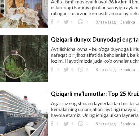
Aelita ismli moskvalik ayol 36 kv.km li En
uslubidagi haqiqiy qirollar saroyiga ayla
qilingan – u arzon turmasdi, ammo uy bekas
0
0
0
Samirka
8 лет назад
Qiziqarli dunyo: Dunyodagi eng tan
Aytilishicha, oyna – bu o’zga duynoga kiris
nafaqat bir jihoz sifatida baholanishi, balk
lozim. Hayotimizda juda ko’p oynalar uchra
0
0
0
Samirka
8 лет назад
Qiziqarli ma’lumotlar: Top 25 Kruiz
Agar siz eng shinam laynerlardan birida sa
kemalarning umumjahon reytingi mavjud. Du
havola etamiz. Uning ichiga ulkan laynerlar,
3
1
1
Samirka
8 лет назад