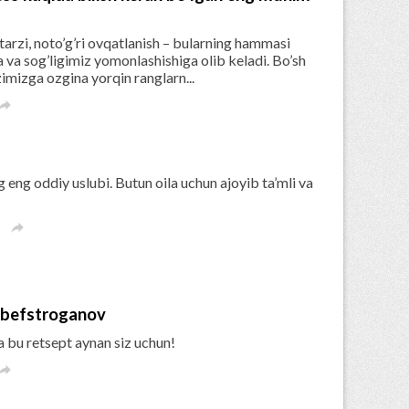
 tarzi, noto’g’ri ovqatlanish – bularning hammasi
va sog’ligimiz yomonlashishiga olib keladi. Bo’sh
zimizga ozgina yorqin ranglarn...

 eng oddiy uslubi. Butun oila uchun ajoyib ta’mli va
a

n befstroganov
a bu retsept aynan siz uchun!
