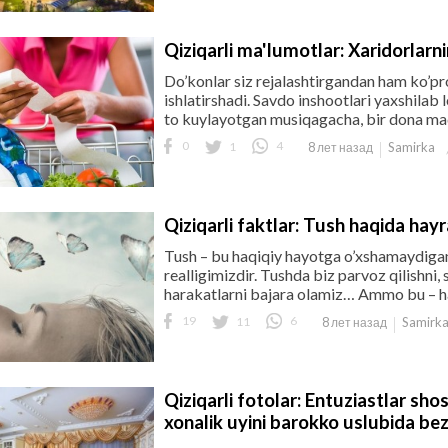
Qiziqarli ma'lumotlar: Xaridorlarni
Do’konlar siz rejalashtirgandan ham ko’pro
ishlatirshadi. Savdo inshootlari yaxshilab 
to kuylayotgan musiqagacha, bir dona maq
0
1
4
Samirka
8 лет назад
Qiziqarli faktlar: Tush haqida hayr
Tush – bu haqiqiy hayotga o’xshamaydigan
realligimizdir. Tushda biz parvoz qilishni,
harakatlarni bajara olamiz… Ammo bu – h
19
11
6
Samirk
8 лет назад
Qiziqarli fotolar: Entuziastlar sh
xonalik uyini barokko uslubida be