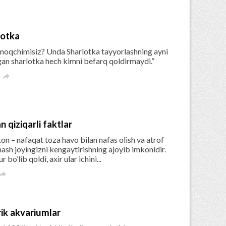
lotka
dirmoqchimisiz? Unda Sharlotka tayyorlashning ayni
gan sharlotka hech kimni befarq qoldirmaydi.”

n qiziqarli faktlar
 – nafaqat toza havo bilan nafas olish va atrof
ash joyingizni kengaytirishning ajoyib imkonidir.
o’lib qoldi, axir ular ichini...

rik akvariumlar