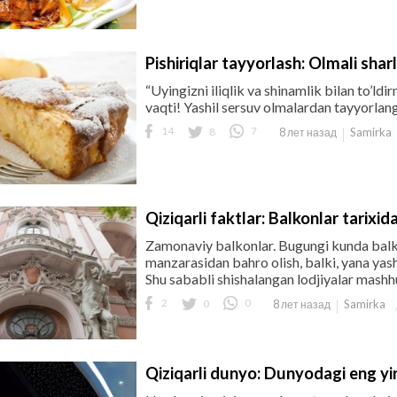
Pishiriqlar tayyorlash: Olmali shar
“Uyingizni iliqlik va shinamlik bilan to’l
vaqti! Yashil sersuv olmalardan tayyorlan
14
8
7
Samirka
8 лет назад
Qiziqarli faktlar: Balkonlar tarixida
Zamonaviy balkonlar. Bugungi kunda balkon
manzarasidan bahro olish, balki, yana yash
Shu sababli shishalangan lodjiyalar mashhur b
2
0
0
Samirka
8 лет назад
Qiziqarli dunyo: Dunyodagi eng yi