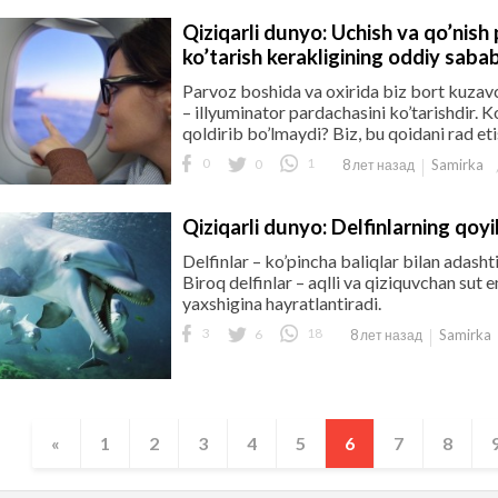
Qiziqarli dunyo: Uchish va qo’nish
ko’tarish kerakligining oddiy sabab
Parvoz boshida va oxirida biz bort kuzavch
– illyuminator pardachasini ko’tarishdir. K
qoldirib bo’lmaydi? Biz, bu qoidani rad et
0
0
1
Samirka
8 лет назад
Qiziqarli dunyo: Delfinlarning qoy
Delfinlar – ko’pincha baliqlar bilan adash
Biroq delfinlar – aqlli va qiziquvchan sut e
yaxshigina hayratlantiradi.
3
6
18
Samirka
8 лет назад
«
1
2
3
4
5
6
7
8