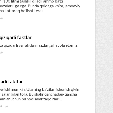
100 litrni tashkil qiladi, ammo ba’zi
havzalari” ga ega. Bunda qoidaga ko’ra, jamoaviy
a kattaroq bo’lishi kerak.

iziqarli faktlar
a qiziqarli va faktlarni sizlarga havola etamiz.

arli faktlar
berishi mumkin. Ularning ba’zilari ishonish qiyin
isalar bilan to’la. Bu shahr qanchadan-qancha
mlar uchun bu hodisalar taqdirlari...
ka
