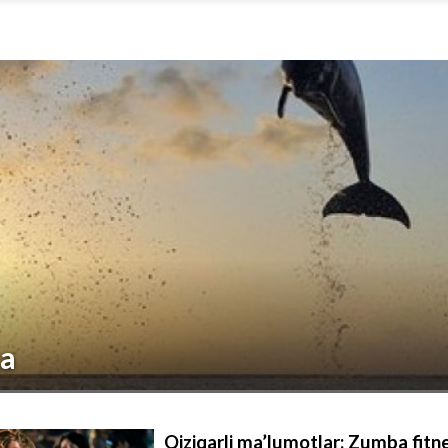
a
Qiziqarli ma’lumotlar: Zumba fitn