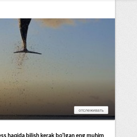
отслеживать
ess haqida bilish kerak bo’lgan eng muhim