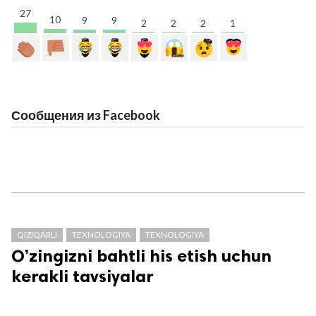
27
10
9
9
2
2
2
1
Сообщения из Facebook
QIZIQARLI
TEXNOLOGIYA
TEXNOLOGIYA
O’zingizni bahtli his etish uchun
kerakli tavsiyalar