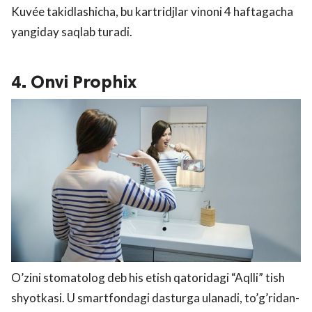
Kuvée takidlashicha, bu kartridjlar vinoni 4 haftagacha
yangiday saqlab turadi.
4. Onvi Prophix
O’zini stomatolog deb his etish qatoridagi “Aqlli” tish
shyotkasi. U smartfondagi dasturga ulanadi, to’g’ridan-