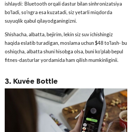
ishlaydi: Bluetooth orqali dastur bilan sinhronizatsiya
bo’ladi, so’ngra esa kuzatadi, siz yetarli miqdorda
suyuqlik qabul qilayodganingizni.
Shishacha, albatta, bejirim, lekin siz suv ichishingiz
haqida eslatib turadigan, moslama uchun $48 to’lash- bu
oshiqcha, albatta shuni hisobga olsa, buni ko’plab bepul
fitnes-dasturlar yordamida ham qilish mumkinliginii.
3. Kuvée Bottle