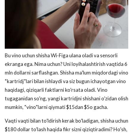
Bu vino uchun shisha Wi-Figa ulana oladi va sensorli
ekranga ega. Nima uchun? Uni loyihalashtirish vaqtida 6
mln dollarni sarflashgan. Shisha ma’lum miqdordagi vino
“kartridj”lari bilan ishlaydi va siz bugun ichayotgan vino
haqidagi, qiziqarli faktlarni ko’rsata oladi. Vino
tugaganidan so’ng, yangi kartridjni shishani o’zidan olish
mumkin, “vino”larni qiymati $15dan $5o gacha.
Vaqti vaqti bilan to’ldirish kerak bo’ladigan, shisha uchun
$180 dollar to’lash haqida fikr sizni qiziqtiradimi? Ho’sh,