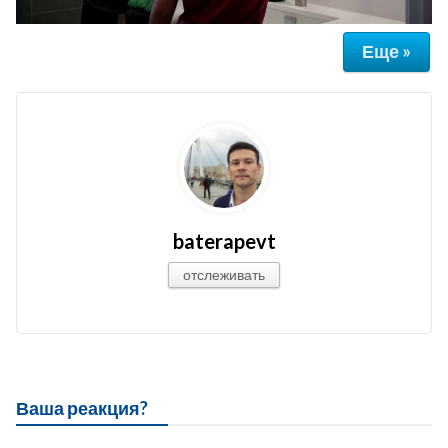
Еще »
baterapevt
отслеживать
Ваша реакция?