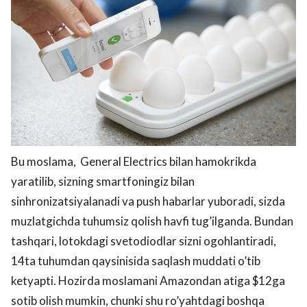
Bu moslama, General Electrics bilan hamokrikda
yaratilib, sizning smartfoningiz bilan
sinhronizatsiyalanadi va push habarlar yuboradi, sizda
muzlatgichda tuhumsiz qolish havfi tug’ilganda. Bundan
tashqari, lotokdagi svetodiodlar sizni ogohlantiradi,
14ta tuhumdan qaysinisida saqlash muddati o’tib
ketyapti. Hozirda moslamani Amazondan atiga $12ga
sotib olish mumkin, chunki shu ro’yahtdagi boshqa