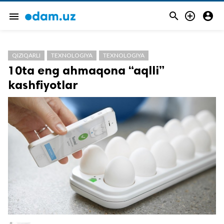



menu
QIZIQARLI
TEXNOLOGIYA
TEXNOLOGIYA
10ta eng ahmaqona “aqlli”
kashfiyotlar