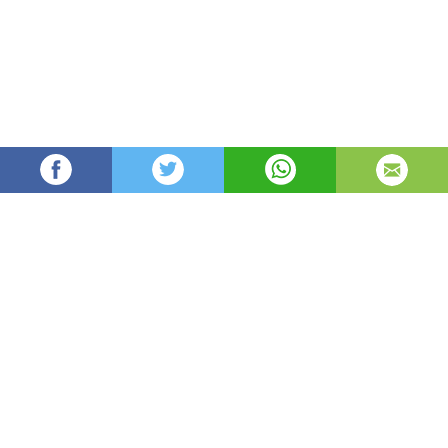
Oydin
32,594
автор
просмотров
опубликовано
8 лет назад
—