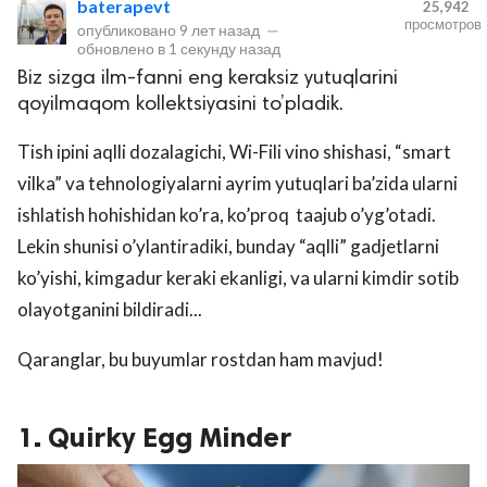
baterapevt
25,942
просмотров
опубликовано
9 лет назад
—
обновлено в
1 секунду назад
Biz sizga ilm-fanni eng keraksiz yutuqlarini
qoyilmaqom kollektsiyasini to’pladik.
Tish ipini aqlli dozalagichi, Wi-Fili vino shishasi, “smart
vilka” va tehnologiyalarni ayrim yutuqlari ba’zida ularni
ishlatish hohishidan ko’ra, ko’proq taajub o’yg’otadi.
lar
Lekin shunisi o’ylantiradiki, bunday “aqlli” gadjetlarni
ko’yishi, kimgadur keraki ekanligi, va ularni kimdir sotib
 права защищены.
olayotganini bildiradi...
Qaranglar, bu buyumlar rostdan ham mavjud!
1. Quirky Egg Minder